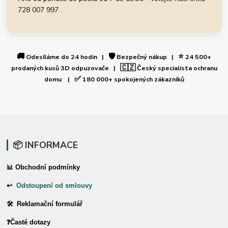
728 007 997 .
🚚
🛡️
⭐
Odesíláme do 24 hodin |
Bezpečný nákup |
24 500+
🇨🇿
prodaných kusů 3D odpuzovače |
Český specialista ochranu
✅
domu |
180 000+ spokojených zákazníků
📦 INFORMACE
📊 Obchodní podmínky
↩
Odstoupení od smlouvy
🛠 Reklamační formulář
❓Časté dotazy