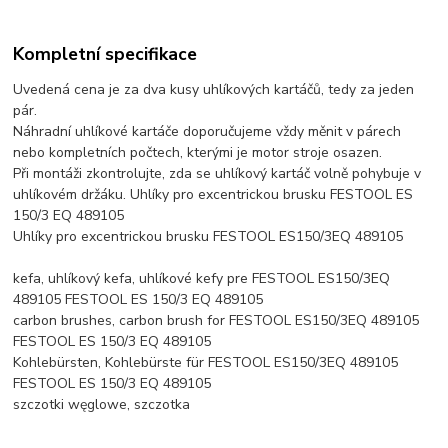
Kompletní specifikace
Uvedená cena je za dva kusy uhlíkových kartáčů, tedy za jeden
pár.
Náhradní uhlíkové kartáče doporučujeme vždy měnit v párech
nebo kompletních počtech, kterými je motor stroje osazen.
Při montáži zkontrolujte, zda se uhlíkový kartáč volně pohybuje v
uhlíkovém držáku. Uhlíky pro excentrickou brusku FESTOOL ES
150/3 EQ 489105
Uhlíky pro excentrickou brusku FESTOOL ES150/3EQ 489105
kefa, uhlíkový kefa, uhlíkové kefy pre FESTOOL ES150/3EQ
489105 FESTOOL ES 150/3 EQ 489105
carbon brushes, carbon brush for FESTOOL ES150/3EQ 489105
FESTOOL ES 150/3 EQ 489105
Kohlebürsten, Kohlebürste für FESTOOL ES150/3EQ 489105
FESTOOL ES 150/3 EQ 489105
szczotki węglowe, szczotka