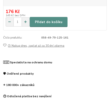
176 Kč
145 Kč
bez DPH
Přidat do košíku
Číslo produktu:
056-49-79-125-161
🕒 Nakup dnes, zaplať až za 30 dní zdarma
🇨🇿 Specialista na ochranu domu
🛡️ Ověřené produkty
⭐ 180 000+ zákazníků
🕒 Odložená platba bez navýšení