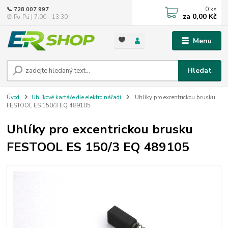
0
ks
📞 728 007 997
za
0,00 Kč
⏰ Po-Pá | 7:00 - 13:30 |
Menu
Hledat
Úvod
Uhlíkové kartáče dle elektro nářadí
Uhlíky pro excentrickou brusku
FESTOOL ES 150/3 EQ 489105
Uhlíky pro excentrickou brusku
FESTOOL ES 150/3 EQ 489105