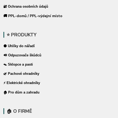
🔐 Ochrana osobních údajů
🚚 PPL-domů / PPL-výdejní místo
⭐ PRODUKTY
⚫ Uhlíky do nářadí
🔊 Odpuzovače škůdců
🪤 Sklopce a pasti
🌿 Pachové ohradníky
⚡ Elektrické ohradníky
🏠 Pro dům a zahradu
🏠 O FIRMĚ