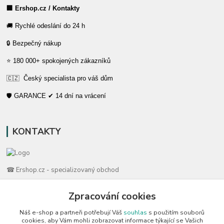
🏢 Ershop.cz / Kontakty
🚚 Rychlé odeslání do 24 h
🔒 Bezpečný nákup
⭐ 180 000+ spokojených zákazníků
🇨🇿 Český specialista pro váš dům
🛡️ GARANCE ✔ 14 dní na vrácení
KONTAKTY
☎ Ershop.cz - specializovaný obchod
🛡️ Zákaznická podpora
Zpracování cookies
📞 728 007 997
Náš e-shop a partneři potřebují Váš
souhlas
s použitím souborů
⏰ Po-Pá | 7:00 - 13:30 |
cookies, aby Vám mohli zobrazovat informace týkající se Vašich