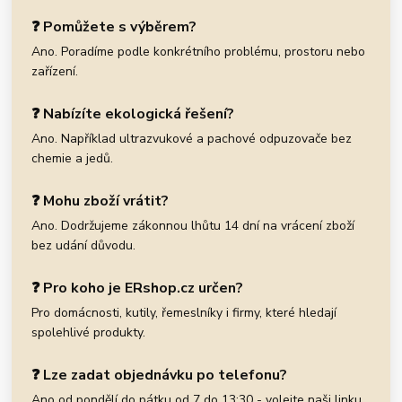
❓ Pomůžete s výběrem?
Ano. Poradíme podle konkrétního problému, prostoru nebo
zařízení.
❓ Nabízíte ekologická řešení?
Ano. Například ultrazvukové a pachové odpuzovače bez
chemie a jedů.
❓ Mohu zboží vrátit?
Ano. Dodržujeme zákonnou lhůtu 14 dní na vrácení zboží
bez udání důvodu.
❓ Pro koho je ERshop.cz určen?
Pro domácnosti, kutily, řemeslníky i firmy, které hledají
spolehlivé produkty.
❓ Lze zadat objednávku po telefonu?
Ano od pondělí do pátku od 7 do 13:30 - volejte naši linku