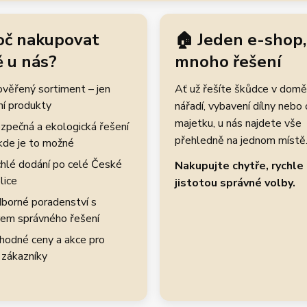
oč nakupovat
🏠 Jeden e-shop,
 u nás?
mnoho řešení
rověřený sortiment – jen
Ať už řešíte škůdce v domě
ní produkty
nářadí, vybavení dílny nebo
majetku, u nás najdete vše
zpečná a ekologická řešení
přehledně na jednom místě
kde je to možné
hlé dodání po celé České
Nakupujte chytře, rychle 
lice
jistotou správné volby.
borné poradenství s
em správného řešení
hodné ceny a akce pro
 zákazníky