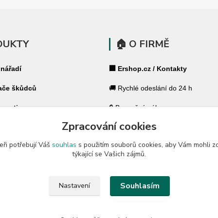
DUKTY
🏠 O FIRMĚ
 nářadí
🏢 Ershop.cz / Kontakty
ače škůdců
🚚 Rychlé odeslání do 24 h
 pasti
🔒 Bezpečný nákup
Zpracování cookies
ohradníky
⭐ 180 000+ spokojených zákazník
eři potřebují Váš
souhlas
s použitím souborů cookies, aby Vám mohli z
 ohradníky
🇨🇿 Český specialista pro váš dů
týkající se Vašich zájmů.
a zahradu
🛡️ GARANCE ✔ 14 dní na vrácení
Souhlasím
Nastavení