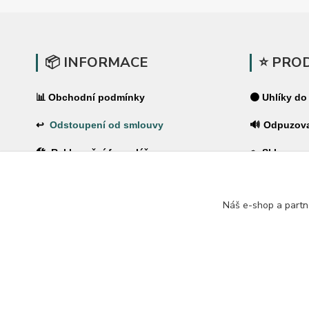
📦 INFORMACE
⭐ PRO
📊 Obchodní podmínky
⚫ Uhlíky do
↩
Odstoupení od smlouvy
🔊 Odpuzov
🛠 Reklamační formulář
🪤 Sklopce a
❓Časté dotazy
🌿 Pachové 
Náš e-shop a partn
🔐 Ochrana osobních údajů
⚡ Elektrické
🚚 PPL-domů / PPL-výdejní místo
🏠 Pro dům 