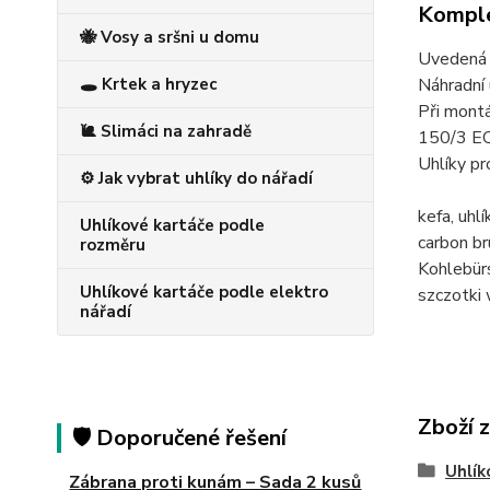
Komple
🐝 Vosy a sršni u domu
Uvedená c
Náhradní 
🕳️ Krtek a hryzec
Při montá
🐌 Slimáci na zahradě
150/3 E
Uhlíky p
⚙️ Jak vybrat uhlíky do nářadí
kefa, uh
Uhlíkové kartáče podle
carbon 
rozměru
Kohlebü
Uhlíkové kartáče podle elektro
szczotki
nářadí
Zboží 
🛡️ Doporučené řešení
Uhlík
Zábrana proti kunám – Sada 2 kusů