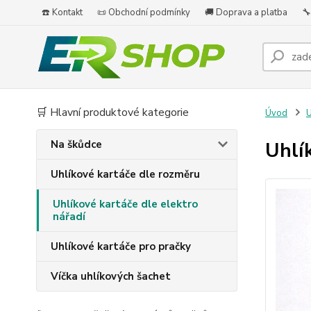
☎️ Kontakt
📜 Obchodní podmínky
🚚 Doprava a platba
🔧
🛒 Hlavní produktové kategorie
Úvod
U
Na škůdce
Uhlí
Uhlíkové kartáče dle rozměru
Uhlíkové kartáče dle elektro
nářadí
Uhlíkové kartáče pro pračky
Víčka uhlíkových šachet