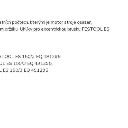
ních počtech, kterými je motor stroje osazen.
ovém držáku. Uhlíky pro excentrickou brusku FESTOOL ES
 FESTOOL ES 150/3 EQ 491295
OOL ES 150/3 EQ 491295
OL ES 150/3 EQ 491295