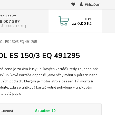
Přihlášení
repulse.cz
0
ks
28 007 997
za
0,00 Kč
á | 7:00 - 13:30 |
TOOL ES 150/3 EQ 491295
OOL ES 150/3 EQ 491295
á cena je za dva kusy uhlíkových kartáčů, tedy za jeden pár.
ní uhlíkové kartáče doporučujeme vždy měnit v párech nebo
tních počtech, kterými je motor stroje osazen. Při montáži
olujte, zda se uhlíkový kartáč volně pohybuje v uhlíkovém
 ...
celý popis
tupnost
Skladem 10