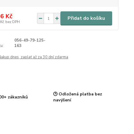
6 Kč
Přidat do košíku
 Kč
bez DPH
056-49-79-125-
u:
163
Nakup dnes, zaplať až za 30 dní zdarma
🕒 Odložená platba bez
00+ zákazníků
navýšení