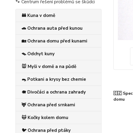
🐾 Centrum řešení problémů se škůdci
🦝 Kuna v domě
🚗 Ochrana auta před kunou
🏡 Ochrana domu před kunami
🪤 Odchyt kuny
🐭 Myši v domě a na půdě
🐀 Potkani a krysy bez chemie
🐗 Divočáci a ochrana zahrady
🇨🇿 Spec
domu
🦌 Ochrana před srnkami
🐱 Kočky kolem domu
🐦 Ochrana před ptáky