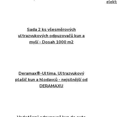
elekt
Sada 2 ks všesměrových
ultrazvukových odpuzovačů kun a
myší - Dosah 1000 m2
Deramax®-Ultima. Ultrazvukový
plašič kun a hlodavců - nejsilnější od
DERAMAXU