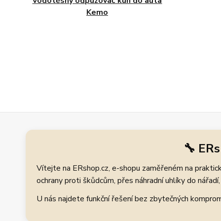
Vodotěsný odpuzovač kun do auta
Kemo
🔧 ERs
Vítejte na ERshop.cz, e-shopu zaměřeném na praktické
ochrany proti škůdcům, přes náhradní uhlíky do nářadí, 
U nás najdete funkční řešení bez zbytečných kompromis