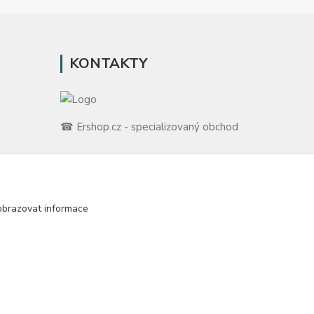
KONTAKTY
☎ Ershop.cz - specializovaný obchod
🛡️ Zákaznická podpora
📞 728 007 997
ů
⏰ Po-Pá | 7:00 - 13:30 |
obrazovat informace
m
info@repulse.cz