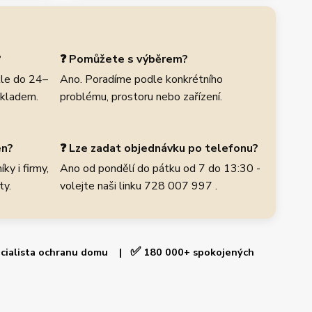
?
❓ Pomůžete s výběrem?
le do 24–
Ano. Poradíme podle konkrétního
skladem.
problému, prostoru nebo zařízení.
en?
❓ Lze zadat objednávku po telefonu?
ky i firmy,
Ano od pondělí do pátku od 7 do 13:30 -
ty.
volejte naši linku 728 007 997 .
✅
cialista ochranu domu |
180 000+ spokojených