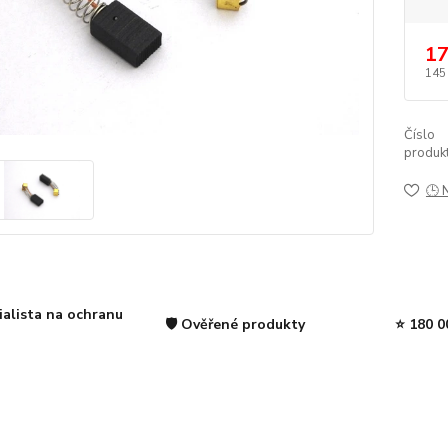
17
145
Číslo
produkt
🕒 
ialista na ochranu
🛡️ Ověřené produkty
⭐ 180 0