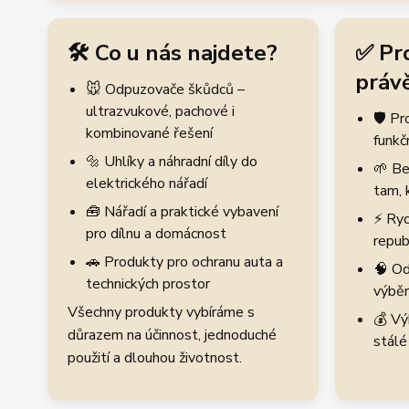
🛠️ Co u nás najdete?
✅ Pr
právě
🐭 Odpuzovače škůdců –
ultrazvukové, pachové i
🛡️ P
kombinované řešení
funkč
🔩 Uhlíky a náhradní díly do
🌱 Be
elektrického nářadí
tam, 
🧰 Nářadí a praktické vybavení
⚡ Ryc
pro dílnu a domácnost
repub
🚗 Produkty pro ochranu auta a
🧠 Od
technických prostor
výběr
Všechny produkty vybíráme s
💰 Vý
důrazem na účinnost, jednoduché
stálé
použití a dlouhou životnost.