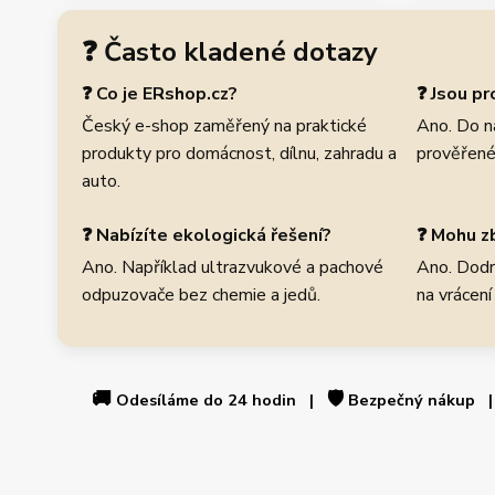
❓ Často kladené dotazy
❓ Co je ERshop.cz?
❓ Jsou p
Český e-shop zaměřený na praktické
Ano. Do n
produkty pro domácnost, dílnu, zahradu a
prověřené
auto.
❓ Nabízíte ekologická řešení?
❓ Mohu zb
Ano. Například ultrazvukové a pachové
Ano. Dodr
odpuzovače bez chemie a jedů.
na vrácení
🚚
🛡️
Odesíláme do 24 hodin |
Bezpečný nákup