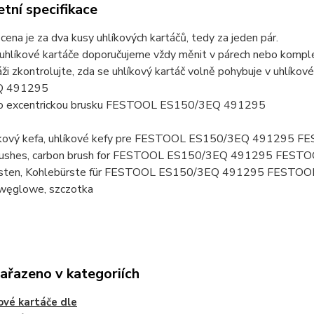
tní specifikace
ena je za dva kusy uhlíkových kartáčů, tedy za jeden pár.
uhlíkové kartáče doporučujeme vždy měnit v párech nebo komplet
ži zkontrolujte, zda se uhlíkový kartáč volně pohybuje v uhlík
Q 491295
ro excentrickou brusku FESTOOL ES150/3EQ 491295
líkový kefa, uhlíkové kefy pre FESTOOL ES150/3EQ 491295
brushes, carbon brush for FESTOOL ES150/3EQ 491295 FEST
rsten, Kohlebürste für FESTOOL ES150/3EQ 491295 FESTO
 węglowe, szczotka
zařazeno v kategoriích
ové kartáče dle