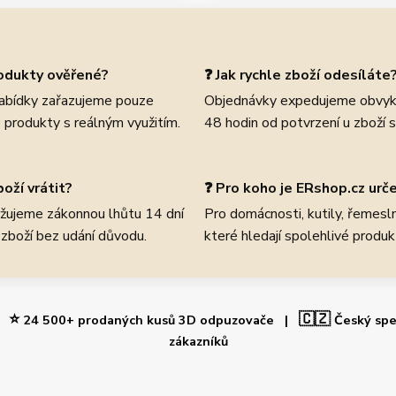
rodukty ověřené?
❓ Jak rychle zboží odesíláte
abídky zařazujeme pouze
Objednávky expedujeme obvyk
 produkty s reálným využitím.
48 hodin od potvrzení u zboží 
oží vrátit?
❓ Pro koho je ERshop.cz urč
žujeme zákonnou lhůtu 14 dní
Pro domácnosti, kutily, řemeslní
 zboží bez udání důvodu.
které hledají spolehlivé produk
⭐
🇨🇿
 |
24 500+ prodaných kusů 3D odpuzovače |
Český spe
zákazníků