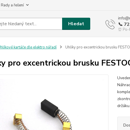
 Rady a řešení
info@
Hledat
📞 7
⏰ Po-P
hlíkové kartáče dle elektro nářadí
Uhlíky pro excentrickou brusku FES
ky pro excentrickou brusku FEST
Uveden
Náhrad
komple
zkontr
držáku.
Dos