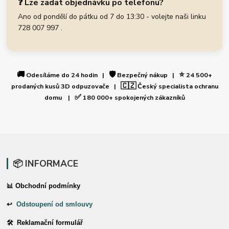
❓ Lze zadat objednávku po telefonu?
Ano od pondělí do pátku od 7 do 13:30 - volejte naši linku
728 007 997 .
🚚
🛡️
⭐
Odesíláme do 24 hodin |
Bezpečný nákup |
24 500+
🇨🇿
prodaných kusů 3D odpuzovače |
Český specialista ochranu
✅
domu |
180 000+ spokojených zákazníků
📦 INFORMACE
📊 Obchodní podmínky
↩
Odstoupení od smlouvy
🛠 Reklamační formulář