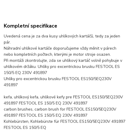
Kompletní specifikace
Uvedená cena je za dva kusy uhlíkových kartáčů, tedy za jeden
pár.
Náhradní uhlíkové kartáče doporučujeme vždy měnit v párech
nebo kompletních počtech, kterými je motor stroje osazen.
Při montáži zkontrolujte, zda se uhlíkový kartáč volně pohybuje v
uhlíkovém držáku. Uhlíky pro excentrickou brusku FESTOOL ES
150/5 EQ 230V 491897
Uhlíky pro excentrickou brusku FESTOOL ES150/5EQ230V
491897
kefa, uhlíkový kefa, uhlíkové kefy pre FESTOOL ES150/5EQ230V
491897 FESTOOL ES 150/5 EQ 230V 491897
carbon brushes, carbon brush for FESTOOL ES150/5EQ230V
491897 FESTOOL ES 150/5 EQ 230V 491897
Kohlebürsten, Kohlebürste für FESTOOL ES150/5EQ230V 491897
FESTOOL ES 150/5 EQ