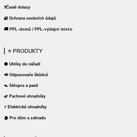
❓Časté dotazy
🔐 Ochrana osobních údajů
🚚 PPL-domů / PPL-výdejní místo
⭐ PRODUKTY
⚫ Uhlíky do nářadí
🔊 Odpuzovače škůdců
🪤 Sklopce a pasti
🌿 Pachové ohradníky
⚡ Elektrické ohradníky
🏠 Pro dům a zahradu