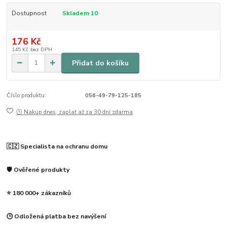
Dostupnost
Skladem 10
176 Kč
145 Kč
bez DPH
Přidat do košíku
Číslo produktu:
056-49-79-125-185
🕒 Nakup dnes, zaplať až za 30 dní zdarma
🇨🇿 Specialista na ochranu domu
🛡️ Ověřené produkty
⭐ 180 000+ zákazníků
🕒 Odložená platba bez navýšení