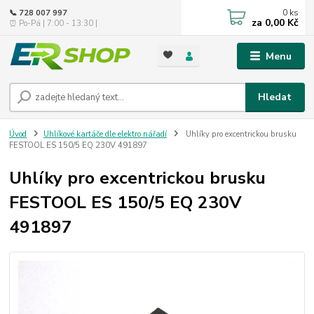
0
ks
📞 728 007 997
za
0,00 Kč
⏰ Po-Pá | 7:00 - 13:30 |
Menu
Hledat
Úvod
Uhlíkové kartáče dle elektro nářadí
Uhlíky pro excentrickou brusku
FESTOOL ES 150/5 EQ 230V 491897
Uhlíky pro excentrickou brusku
FESTOOL ES 150/5 EQ 230V
491897