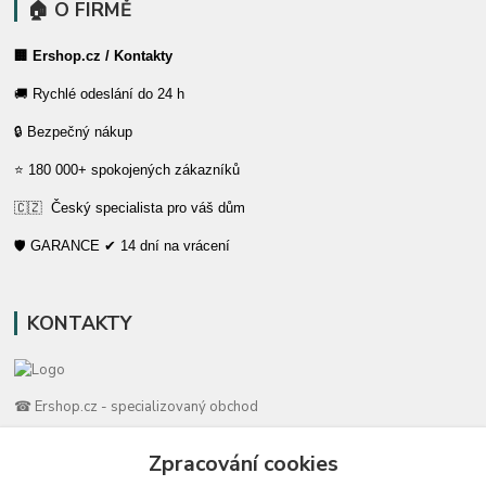
🏠 O FIRMĚ
🏢 Ershop.cz / Kontakty
🚚 Rychlé odeslání do 24 h
🔒 Bezpečný nákup
⭐ 180 000+ spokojených zákazníků
🇨🇿 Český specialista pro váš dům
🛡️ GARANCE ✔ 14 dní na vrácení
KONTAKTY
☎ Ershop.cz - specializovaný obchod
🛡️ Zákaznická podpora
Zpracování cookies
📞 728 007 997