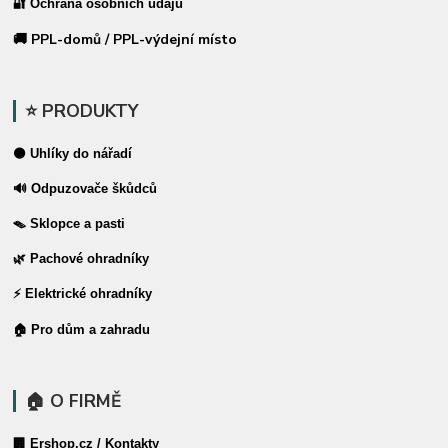
🔐 Ochrana osobních údajů
🚚 PPL-domů / PPL-výdejní místo
⭐ PRODUKTY
⚫ Uhlíky do nářadí
🔊 Odpuzovače škůdců
🪤 Sklopce a pasti
🌿 Pachové ohradníky
⚡ Elektrické ohradníky
🏠 Pro dům a zahradu
🏠 O FIRMĚ
🏢 Ershop.cz / Kontakty