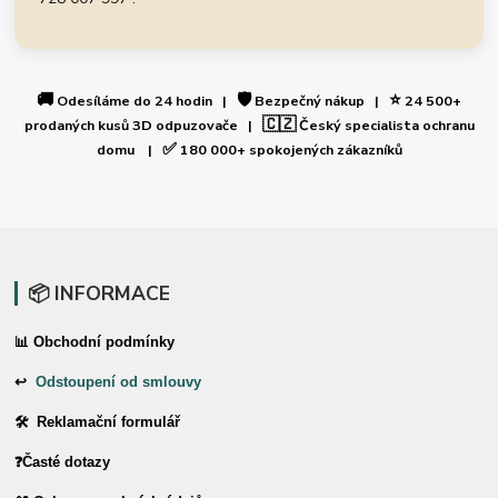
🚚
🛡️
⭐
Odesíláme do 24 hodin |
Bezpečný nákup |
24 500+
🇨🇿
prodaných kusů 3D odpuzovače |
Český specialista ochranu
✅
domu |
180 000+ spokojených zákazníků
📦 INFORMACE
📊 Obchodní podmínky
↩
Odstoupení od smlouvy
🛠 Reklamační formulář
❓Časté dotazy