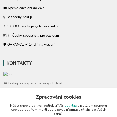
🚚 Rychlé odeslání do 24 h
🔒 Bezpečný nákup
⭐ 180 000+ spokojených zákazníků
🇨🇿 Český specialista pro váš dům
🛡️ GARANCE ✔ 14 dní na vrácení
KONTAKTY
☎ Ershop.cz - specializovaný obchod
🛡️ Zákaznická podpora
Zpracování cookies
📞 728 007 997
Náš e-shop a partneři potřebují Váš
souhlas
s použitím souborů
⏰ Po-Pá | 7:00 - 13:30 |
cookies, aby Vám mohli zobrazovat informace týkající se Vašich
zájmů.
info@repulse.cz