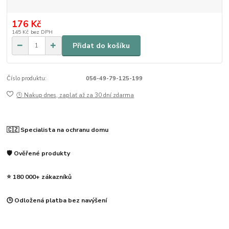
176 Kč
145 Kč
bez DPH
Přidat do košíku
Číslo produktu:
056-49-79-125-199
🕒 Nakup dnes, zaplať až za 30 dní zdarma
🇨🇿 Specialista na ochranu domu
🛡️ Ověřené produkty
⭐ 180 000+ zákazníků
🕒 Odložená platba bez navýšení