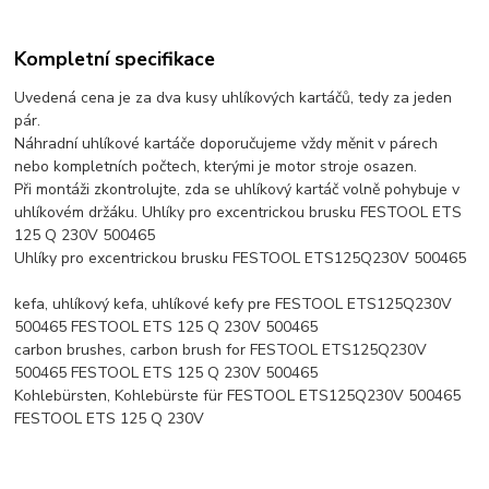
Kompletní specifikace
Uvedená cena je za dva kusy uhlíkových kartáčů, tedy za jeden
pár.
Náhradní uhlíkové kartáče doporučujeme vždy měnit v párech
nebo kompletních počtech, kterými je motor stroje osazen.
Při montáži zkontrolujte, zda se uhlíkový kartáč volně pohybuje v
uhlíkovém držáku. Uhlíky pro excentrickou brusku FESTOOL ETS
125 Q 230V 500465
Uhlíky pro excentrickou brusku FESTOOL ETS125Q230V 500465
kefa, uhlíkový kefa, uhlíkové kefy pre FESTOOL ETS125Q230V
500465 FESTOOL ETS 125 Q 230V 500465
carbon brushes, carbon brush for FESTOOL ETS125Q230V
500465 FESTOOL ETS 125 Q 230V 500465
Kohlebürsten, Kohlebürste für FESTOOL ETS125Q230V 500465
FESTOOL ETS 125 Q 230V