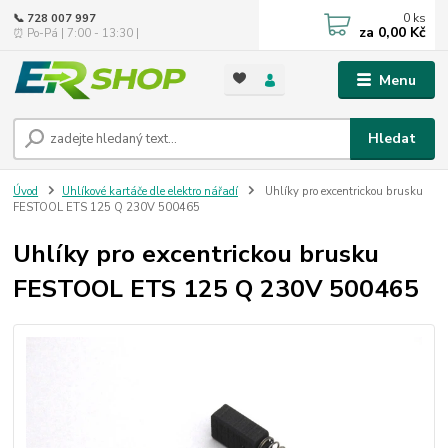
0
ks
📞 728 007 997
za
0,00 Kč
⏰ Po-Pá | 7:00 - 13:30 |
Menu
Hledat
Úvod
Uhlíkové kartáče dle elektro nářadí
Uhlíky pro excentrickou brusku
FESTOOL ETS 125 Q 230V 500465
Uhlíky pro excentrickou brusku
FESTOOL ETS 125 Q 230V 500465