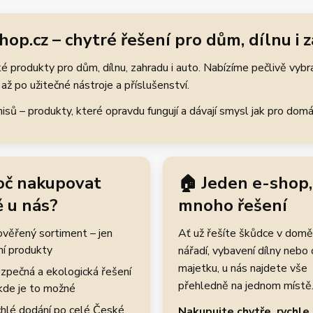
hop.cz – chytré řešení pro dům, dílnu i 
 produkty pro dům, dílnu, zahradu i auto. Nabízíme pečlivě vybr
až po užitečné nástroje a příslušenství.
ů – produkty, které opravdu fungují a dávají smysl jak pro domácí
oč nakupovat
🏠 Jeden e-shop,
 u nás?
mnoho řešení
rověřený sortiment – jen
Ať už řešíte škůdce v domě
ní produkty
nářadí, vybavení dílny nebo
majetku, u nás najdete vše
zpečná a ekologická řešení
přehledně na jednom místě
kde je to možné
hlé dodání po celé České
Nakupujte chytře, rychle 