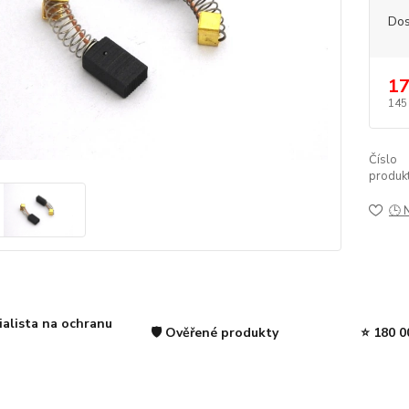
Dos
17
145
Číslo
produkt
🕒 
ialista na ochranu
🛡️ Ověřené produkty
⭐ 180 0