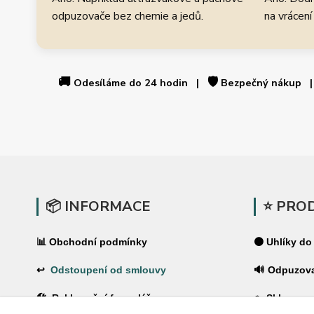
odpuzovače bez chemie a jedů.
na vrácení
🚚
🛡️
Odesíláme do 24 hodin |
Bezpečný nákup
📦 INFORMACE
⭐ PRO
📊 Obchodní podmínky
⚫ Uhlíky do
↩
Odstoupení od smlouvy
🔊 Odpuzov
🛠 Reklamační formulář
🪤 Sklopce a