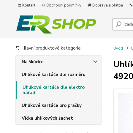
☎️ Kontakt
📜 Obchodní podmínky
🚚 Doprava a platba
🔧
🛒 Hlavní produktové kategorie
Úvod
U
Na škůdce
Uhlí
492
Uhlíkové kartáče dle rozměru
Uhlíkové kartáče dle elektro
nářadí
Uhlíkové kartáče pro pračky
Víčka uhlíkových šachet