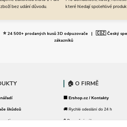
 zboží bez udání důvodu.
které hledají spolehlivé produk
⭐
🇨🇿
 |
24 500+ prodaných kusů 3D odpuzovače |
Český spe
zákazníků
DUKTY
🏠 O FIRMĚ
 nářadí
🏢 Ershop.cz / Kontakty
ače škůdců
🚚 Rychlé odeslání do 24 h
 pasti
🔒 Bezpečný nákup