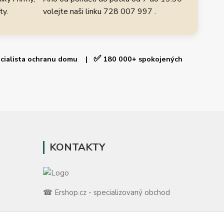
ty.
volejte naši linku 728 007 997 .
✅
cialista ochranu domu |
180 000+ spokojených
KONTAKTY
☎ Ershop.cz - specializovaný obchod
🛡️ Zákaznická podpora