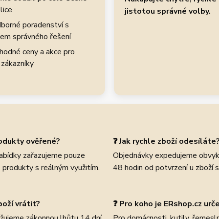
lice
jistotou správné volby.
borné poradenství s
em správného řešení
hodné ceny a akce pro
 zákazníky
rodukty ověřené?
❓ Jak rychle zboží odesíláte
abídky zařazujeme pouze
Objednávky expedujeme obvyk
 produkty s reálným využitím.
48 hodin od potvrzení u zboží 
oží vrátit?
❓ Pro koho je ERshop.cz urč
žujeme zákonnou lhůtu 14 dní
Pro domácnosti, kutily, řemeslní