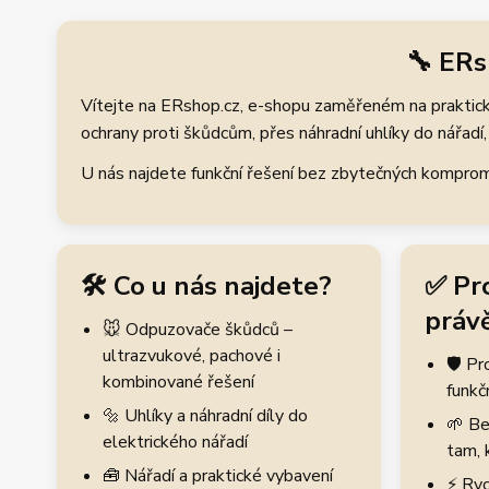
🔧 ERs
Vítejte na ERshop.cz, e-shopu zaměřeném na praktické
ochrany proti škůdcům, přes náhradní uhlíky do nářadí, 
U nás najdete funkční řešení bez zbytečných kompromis
🛠️ Co u nás najdete?
✅ Pr
právě
🐭 Odpuzovače škůdců –
ultrazvukové, pachové i
🛡️ P
kombinované řešení
funkč
🔩 Uhlíky a náhradní díly do
🌱 Be
elektrického nářadí
tam, 
🧰 Nářadí a praktické vybavení
⚡ Ryc