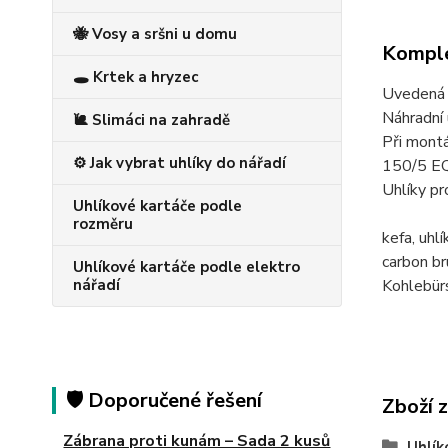
🐝 Vosy a sršni u domu
Komple
🕳️ Krtek a hryzec
Uvedená c
Náhradní 
🐌 Slimáci na zahradě
Při montá
⚙️ Jak vybrat uhlíky do nářadí
150/5 E
Uhlíky 
Uhlíkové kartáče podle
rozměru
kefa, u
carbon 
Uhlíkové kartáče podle elektro
Kohlebü
nářadí
🛡️ Doporučené řešení
Zboží 
Zábrana proti kunám – Sada 2 kusů
Uhlík