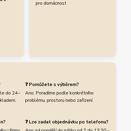
pro domácnost
?
❓ Pomůžete s výběrem?
le do 24–
Ano. Poradíme podle konkrétního
skladem.
problému, prostoru nebo zařízení.
en?
❓ Lze zadat objednávku po telefonu?
ky i firmy,
Ano od pondělí do pátku od 7 do 13:30 -