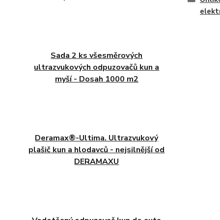
elekt
Sada 2 ks všesměrových
ultrazvukových odpuzovačů kun a
myší - Dosah 1000 m2
Deramax®-Ultima. Ultrazvukový
plašič kun a hlodavců - nejsilnější od
DERAMAXU