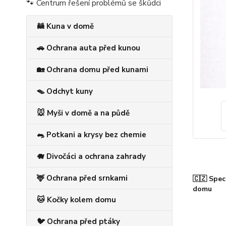
🐾 Centrum řešení problémů se škůdci
🦝 Kuna v domě
🚗 Ochrana auta před kunou
🏡 Ochrana domu před kunami
🪤 Odchyt kuny
🐭 Myši v domě a na půdě
🐀 Potkani a krysy bez chemie
🐗 Divočáci a ochrana zahrady
🦌 Ochrana před srnkami
🇨🇿 Spec
domu
🐱 Kočky kolem domu
🐦 Ochrana před ptáky