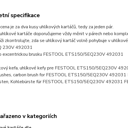
tní specifikace
ena je za dva kusy uhlíkových kartáčů, tedy za jeden pár.
uhlíkové kartáče doporučujeme vždy měnit v párech nebo komplet
ži zkontrolujte, zda se uhlíkový kartáč volně pohybuje v uhlík
Q 230V 492031
pro excentrickou brusku FESTOOL ETS150/5EQ230V 492031
hlíkový kefa, uhlíkové kefy pre FESTOOL ETS150/5EQ230V 
brushes, carbon brush for FESTOOL ETS150/5EQ230V 4920
rsten, Kohlebürste für FESTOOL ETS150/5EQ230V 492031
zařazeno v kategoriích
ové kartáče dle