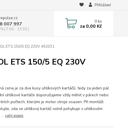
Přihlášení
repulse.cz
0
ks
28 007 997
za
0,00 Kč
á | 7:00 - 13:30 |
TOOL ETS 150/5 EQ 230V 492031
OOL ETS 150/5 EQ 230V
á cena je za dva kusy uhlíkových kartáčů, tedy za jeden pár.
ní uhlíkové kartáče doporučujeme vždy měnit v párech nebo
tních počtech, kterými je motor stroje osazen. Při montáži
olujte, zda se uhlíkový kartáč volně pohybuje v uhlíkovém
 ...
celý popis