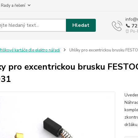
 Rady a řešení
info@
Hledat
📞 7
⏰ Po-P
hlíkové kartáče dle elektro nářadí
Uhlíky pro excentrickou brusku FES
ky pro excentrickou brusku FEST
031
Uveden
Náhrad
komple
zkontr
držáku.