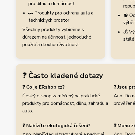
pro dílnu a domácnost
repub
🚗 Produkty pro ochranu auta a
🧠 Od
technických prostor
výběr
Všechny produkty vybíráme s
💰 Vý
důrazem na účinnost, jednoduché
stálé
použití a dlouhou životnost.
❓ Často kladené dotazy
❓ Co je ERshop.cz?
❓ Jsou p
Český e-shop zaměřený na praktické
Ano. Do n
produkty pro domácnost, dílnu, zahradu a
prověřené
auto.
❓ Nabízíte ekologická řešení?
❓ Mohu zb
Ano. Například ultrazvukové a pachové
Ano. Dodr