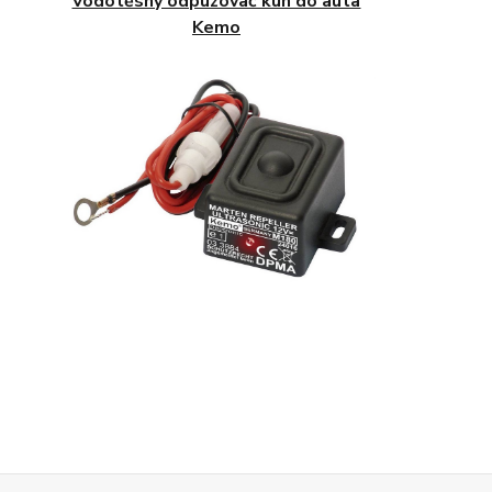
Vodotěsný odpuzovač kun do auta
Kemo