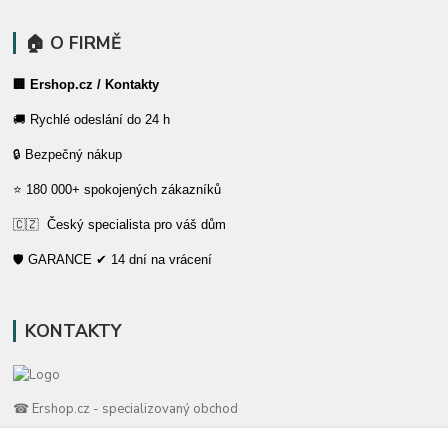
🏠 O FIRMĚ
🏢 Ershop.cz / Kontakty
🚚 Rychlé odeslání do 24 h
🔒 Bezpečný nákup
⭐ 180 000+ spokojených zákazníků
🇨🇿 Český specialista pro váš dům
🛡️ GARANCE ✔ 14 dní na vrácení
KONTAKTY
☎ Ershop.cz - specializovaný obchod