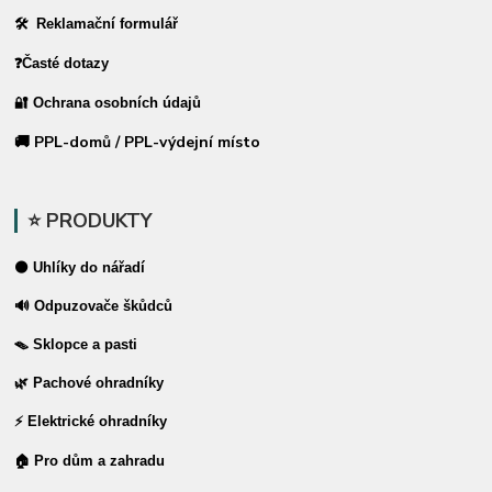
🛠 Reklamační formulář
❓Časté dotazy
🔐 Ochrana osobních údajů
🚚 PPL-domů / PPL-výdejní místo
⭐ PRODUKTY
⚫ Uhlíky do nářadí
🔊 Odpuzovače škůdců
🪤 Sklopce a pasti
🌿 Pachové ohradníky
⚡ Elektrické ohradníky
🏠 Pro dům a zahradu