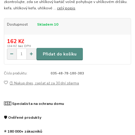
zkontrolujte, zda se uhlíkový kartáč volně pohybuje v uhlíkovém držáku.
kefa, uhlíkový kefa, uhlíkové ...
celý popis
Dostupnost
Skladem 10
162 Kč
134 Kč
bez DPH
Přidat do košíku
Číslo produktu:
035-48-78-180-383
🕒 Nakup dnes, zaplať až za 30 dní zdarma
🇨🇿 Specialista na ochranu domu
🛡️ Ověřené produkty
⭐ 180 000+ zákazníků