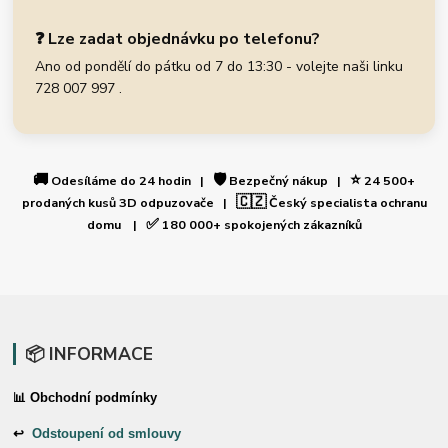
❓ Lze zadat objednávku po telefonu?
Ano od pondělí do pátku od 7 do 13:30 - volejte naši linku
728 007 997 .
🚚
🛡️
⭐
Odesíláme do 24 hodin |
Bezpečný nákup |
24 500+
🇨🇿
prodaných kusů 3D odpuzovače |
Český specialista ochranu
✅
domu |
180 000+ spokojených zákazníků
📦 INFORMACE
📊 Obchodní podmínky
↩
Odstoupení od smlouvy