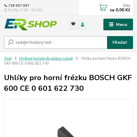
0
ks
📞 728 007 997
za
0,00 Kč
⏰ Po-Pá | 7:00 - 13:30 |
Menu
Hledat
Úvod
Uhlíkové kartáče dle elektro nářadí
Uhlíky pro horní frézku BOSCH
GKF 600 CE 0 601 622 730
Uhlíky pro horní frézku BOSCH GKF
600 CE 0 601 622 730