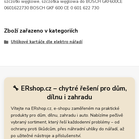
szczotki węglowe, szczotka węglowa do BOSCH GKF600CE
0601622730 BOSCH GKF 600 CE 0 601 622 730
Zboží zařazeno v kategoriích
Uhlíkové kartáče dle elektro nářadí
🔧 ERshop.cz – chytré řešení pro dům,
dílnu i zahradu
Vítejte na ERshop.cz, e-shopu zaměřeném na praktické
produkty pro dům, dílnu, zahradu i auto. Nabízíme pečlivě
vybraný sortiment, který řeší každodenní problémy – od
ochrany proti škůdcům, přes náhradní uhlíky do nářadí, až
po užitečné nástroje a příslušenství.