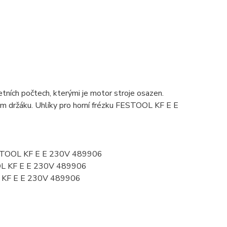
ních počtech, kterými je motor stroje osazen.
vém držáku. Uhlíky pro horní frézku FESTOOL KF E E
FESTOOL KF E E 230V 489906
OL KF E E 230V 489906
 KF E E 230V 489906