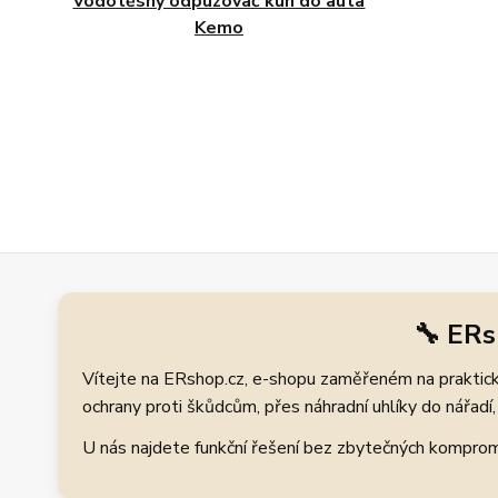
Vodotěsný odpuzovač kun do auta
Kemo
🔧 ERs
Vítejte na ERshop.cz, e-shopu zaměřeném na praktické
ochrany proti škůdcům, přes náhradní uhlíky do nářadí, 
U nás najdete funkční řešení bez zbytečných kompromis