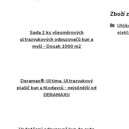
Zboží 
Uhlík
Sada 2 ks všesměrových
elekt
ultrazvukových odpuzovačů kun a
myší - Dosah 1000 m2
Deramax®-Ultima. Ultrazvukový
plašič kun a hlodavců - nejsilnější od
DERAMAXU