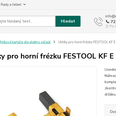
 Rady a řešení
info@
Hledat
📞 7
⏰ Po-P
hlíkové kartáče dle elektro nářadí
Uhlíky pro horní frézku FESTOOL KF 
ky pro horní frézku FESTOOL KF 
Uveden
Náhrad
komple
zkontr
držáku.
Dos