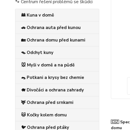
🐾 Centrum řešení problémů se škůdci
🦝 Kuna v domě
🚗 Ochrana auta před kunou
🏡 Ochrana domu před kunami
🪤 Odchyt kuny
🐭 Myši v domě a na půdě
🐀 Potkani a krysy bez chemie
🐗 Divočáci a ochrana zahrady
🦌 Ochrana před srnkami
🐱 Kočky kolem domu
🇨🇿 Spec
🐦 Ochrana před ptáky
domu