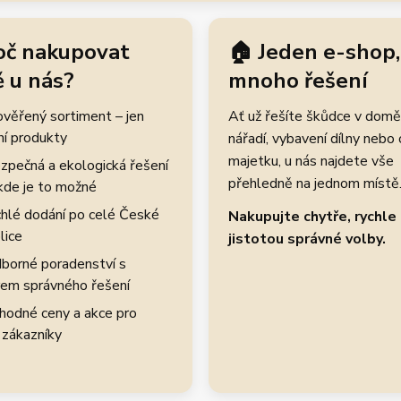
oč nakupovat
🏠 Jeden e-shop,
 u nás?
mnoho řešení
rověřený sortiment – jen
Ať už řešíte škůdce v domě
ní produkty
nářadí, vybavení dílny nebo
majetku, u nás najdete vše
zpečná a ekologická řešení
přehledně na jednom místě
kde je to možné
hlé dodání po celé České
Nakupujte chytře, rychle 
lice
jistotou správné volby.
borné poradenství s
em správného řešení
hodné ceny a akce pro
 zákazníky