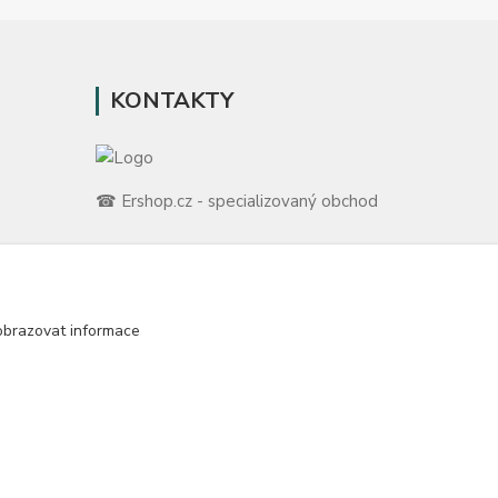
KONTAKTY
☎ Ershop.cz - specializovaný obchod
🛡️ Zákaznická podpora
📞 728 007 997
ů
⏰ Po-Pá | 7:00 - 13:30 |
obrazovat informace
m
info@repulse.cz