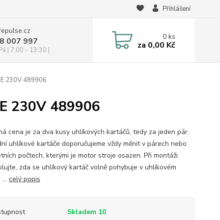
Přihlášení
repulse.cz
0
ks
28 007 997
za
0,00 Kč
á | 7:00 - 13:30 |
E E 230V 489906
E E 230V 489906
á cena je za dva kusy uhlíkových kartáčů, tedy za jeden pár.
ní uhlíkové kartáče doporučujeme vždy měnit v párech nebo
tních počtech, kterými je motor stroje osazen. Při montáži
olujte, zda se uhlíkový kartáč volně pohybuje v uhlíkovém
 ...
celý popis
tupnost
Skladem 10