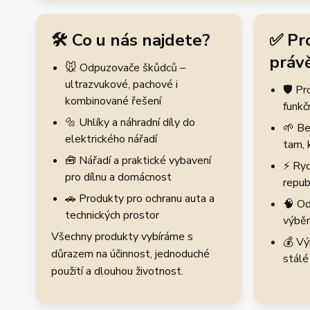
🛠️ Co u nás najdete?
✅ Pr
právě
🐭 Odpuzovače škůdců –
ultrazvukové, pachové i
🛡️ P
kombinované řešení
funkč
🔩 Uhlíky a náhradní díly do
🌱 Be
elektrického nářadí
tam, 
🧰 Nářadí a praktické vybavení
⚡ Ryc
pro dílnu a domácnost
repub
🚗 Produkty pro ochranu auta a
🧠 Od
technických prostor
výběr
Všechny produkty vybíráme s
💰 Vý
důrazem na účinnost, jednoduché
stálé
použití a dlouhou životnost.