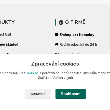
DUKTY
🏠 O FIRMĚ
 nářadí
🏢 Ershop.cz / Kontakty
ače škůdců
🚚 Rychlé odeslání do 24 h
 pasti
🔒 Bezpečný nákup
Zpracování cookies
ohradníky
⭐ 180 000+ spokojených zákazník
eři potřebují Váš
souhlas
s použitím souborů cookies, aby Vám mohli z
 ohradníky
🇨🇿 Český specialista pro váš dů
týkající se Vašich zájmů.
a zahradu
🛡️ GARANCE ✔ 14 dní na vrácení
Souhlasím
Nastavení