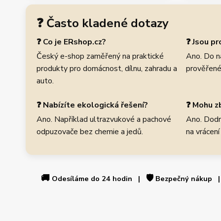
❓ Často kladené dotazy
❓ Co je ERshop.cz?
❓ Jsou p
Český e-shop zaměřený na praktické
Ano. Do n
produkty pro domácnost, dílnu, zahradu a
prověřené
auto.
❓ Nabízíte ekologická řešení?
❓ Mohu zb
Ano. Například ultrazvukové a pachové
Ano. Dodr
odpuzovače bez chemie a jedů.
na vrácení
🚚
🛡️
Odesíláme do 24 hodin |
Bezpečný nákup