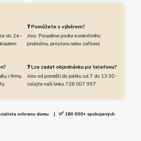
?
❓ Pomůžete s výběrem?
le do 24–
Ano. Poradíme podle konkrétního
skladem.
problému, prostoru nebo zařízení.
en?
❓ Lze zadat objednávku po telefonu?
ky i firmy,
Ano od pondělí do pátku od 7 do 13:30 -
ty.
volejte naši linku 728 007 997 .
✅
cialista ochranu domu |
180 000+ spokojených