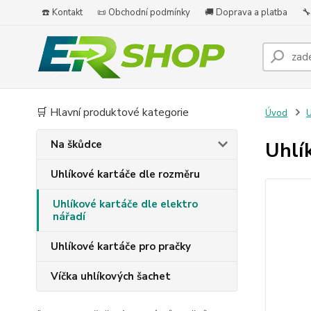
☎️ Kontakt
📜 Obchodní podmínky
🚚 Doprava a platba
🔧
🛒 Hlavní produktové kategorie
Úvod
U
Na škůdce
Uhlí
Uhlíkové kartáče dle rozměru
Uhlíkové kartáče dle elektro
nářadí
Uhlíkové kartáče pro pračky
Víčka uhlíkových šachet