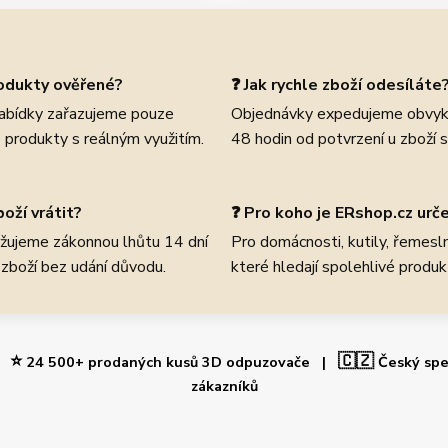
rodukty ověřené?
❓ Jak rychle zboží odesíláte
abídky zařazujeme pouze
Objednávky expedujeme obvyk
 produkty s reálným využitím.
48 hodin od potvrzení u zboží 
oží vrátit?
❓ Pro koho je ERshop.cz urč
žujeme zákonnou lhůtu 14 dní
Pro domácnosti, kutily, řemeslní
 zboží bez udání důvodu.
které hledají spolehlivé produk
⭐
🇨🇿
 |
24 500+ prodaných kusů 3D odpuzovače |
Český spe
zákazníků