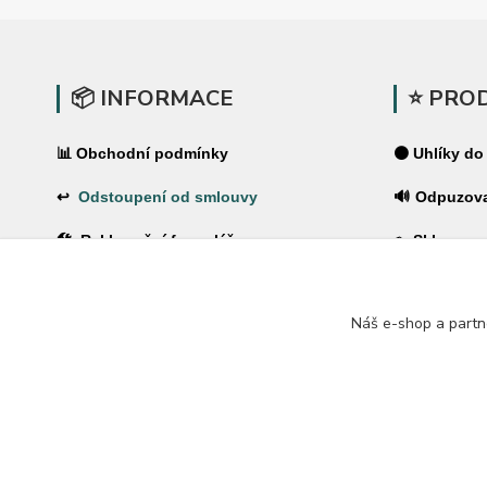
📦 INFORMACE
⭐ PRO
📊 Obchodní podmínky
⚫ Uhlíky do
↩
Odstoupení od smlouvy
🔊 Odpuzov
🛠 Reklamační formulář
🪤 Sklopce a
❓Časté dotazy
🌿 Pachové 
Náš e-shop a partn
🔐 Ochrana osobních údajů
⚡ Elektrické
🚚 PPL-domů / PPL-výdejní místo
🏠 Pro dům 