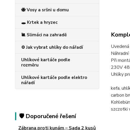
🐝 Vosy a sršni u domu
🕳️ Krtek a hryzec
Komple
🐌 Slimáci na zahradě
Uvedená c
⚙️ Jak vybrat uhlíky do nářadí
Náhradní 
Uhlíkové kartáče podle
Při montá
rozměru
230V 4
Uhlíky p
Uhlíkové kartáče podle elektro
nářadí
kefa, uh
carbon 
Kohlebü
szczotki
🛡️ Doporučené řešení
Zábrana proti kunám – Sada 2 kusů