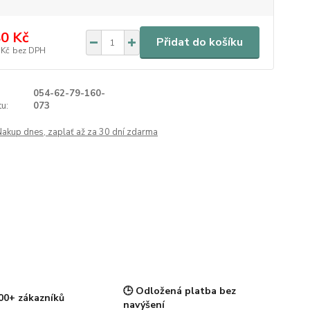
0 Kč
Přidat do košíku
 Kč
bez DPH
054-62-79-160-
u:
073
Nakup dnes, zaplať až za 30 dní zdarma
🕒 Odložená platba bez
00+ zákazníků
navýšení