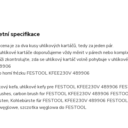
tní specifikace
ena je za dva kusy uhlíkových kartáčů, tedy za jeden pár.
uhlíkové kartáče doporučujeme vždy měnit v párech nebo komplet
ži zkontrolujte, zda se uhlíkový kartáč volně pohybuje v uhlíko
89906
ro horní frézku FESTOOL KFEE230V 489906
líkový kefa, uhlíkové kefy pre FESTOOL KFEE230V 489906 
brushes, carbon brush for FESTOOL KFEE230V 489906 FESTO
rsten, Kohlebürste für FESTOOL KFEE230V 489906 FESTOOL
 węglowe, szczotka węglowa do FESTOOL