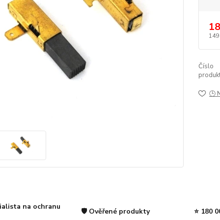
18
149
Číslo
produkt
🕒 
ialista na ochranu
🛡️ Ověřené produkty
⭐ 180 0