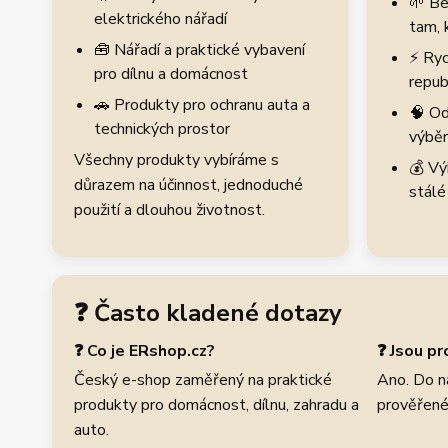
🌱 Be
elektrického nářadí
tam, 
🧰 Nářadí a praktické vybavení
⚡ Ryc
pro dílnu a domácnost
repub
🚗 Produkty pro ochranu auta a
🧠 Od
technických prostor
výběr
Všechny produkty vybíráme s
💰 Vý
důrazem na účinnost, jednoduché
stálé
použití a dlouhou životnost.
❓ Často kladené dotazy
❓ Co je ERshop.cz?
❓ Jsou p
Český e-shop zaměřený na praktické
Ano. Do n
produkty pro domácnost, dílnu, zahradu a
prověřené
auto.