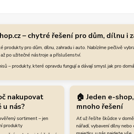
hop.cz – chytré řešení pro dům, dílnu i 
 produkty pro dům, dílnu, zahradu i auto. Nabízíme pečlivě vybr
až po užitečné nástroje a příslušenství.
ů – produkty, které opravdu fungují a dávají smysl jak pro domácí
oč nakupovat
🏠 Jeden e-shop,
 u nás?
mnoho řešení
rověřený sortiment – jen
Ať už řešíte škůdce v domě
ní produkty
nářadí, vybavení dílny nebo
majetku, u nás najdete vše