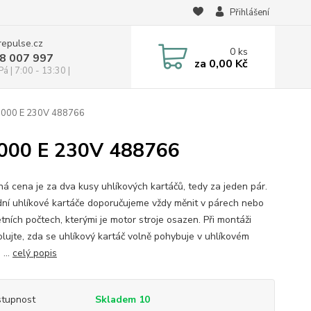
Přihlášení
repulse.cz
0
ks
28 007 997
za
0,00 Kč
á | 7:00 - 13:30 |
 1000 E 230V 488766
1000 E 230V 488766
á cena je za dva kusy uhlíkových kartáčů, tedy za jeden pár.
ní uhlíkové kartáče doporučujeme vždy měnit v párech nebo
tních počtech, kterými je motor stroje osazen. Při montáži
olujte, zda se uhlíkový kartáč volně pohybuje v uhlíkovém
 ...
celý popis
tupnost
Skladem 10