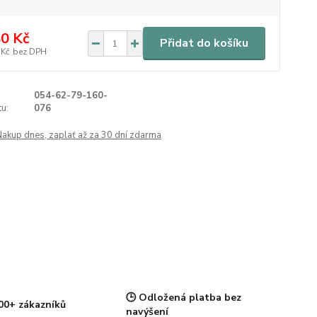
0 Kč
Přidat do košíku
 Kč
bez DPH
054-62-79-160-
u:
076
Nakup dnes, zaplať až za 30 dní zdarma
🕒 Odložená platba bez
00+ zákazníků
navýšení