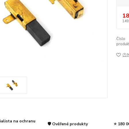
18
149
Číslo
produkt
🕒 
ialista na ochranu
🛡️ Ověřené produkty
⭐ 180 0