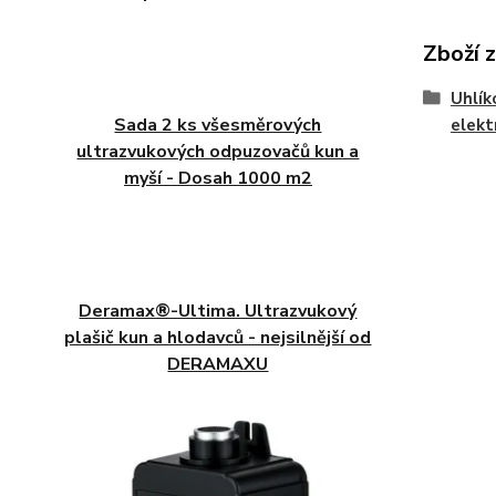
Zboží 
Uhlík
Sada 2 ks všesměrových
elekt
ultrazvukových odpuzovačů kun a
myší - Dosah 1000 m2
Deramax®-Ultima. Ultrazvukový
plašič kun a hlodavců - nejsilnější od
DERAMAXU