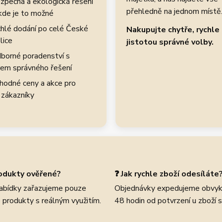
zpečná a ekologická řešení
přehledně na jednom místě
kde je to možné
hlé dodání po celé České
Nakupujte chytře, rychle 
lice
jistotou správné volby.
borné poradenství s
em správného řešení
hodné ceny a akce pro
 zákazníky
rodukty ověřené?
❓ Jak rychle zboží odesíláte
abídky zařazujeme pouze
Objednávky expedujeme obvyk
 produkty s reálným využitím.
48 hodin od potvrzení u zboží 