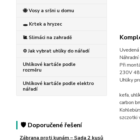
🐝 Vosy a sršni u domu
🕳️ Krtek a hryzec
Komple
🐌 Slimáci na zahradě
Uvedená c
⚙️ Jak vybrat uhlíky do nářadí
Náhradní 
Uhlíkové kartáče podle
Při montá
rozměru
230V 4
Uhlíky p
Uhlíkové kartáče podle elektro
nářadí
kefa, uh
carbon 
Kohlebü
szczotki
🛡️ Doporučené řešení
Zábrana proti kunám – Sada 2 kusů