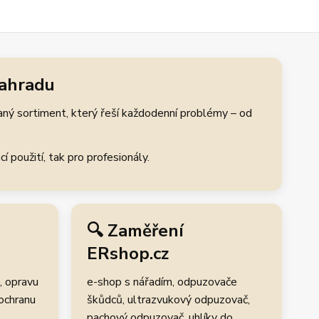
zahradu
aný sortiment, který řeší každodenní problémy – od
 použití, tak pro profesionály.
🔍 Zaměření
ERshop.cz
, opravu
e-shop s nářadím, odpuzovače
 ochranu
škůdců, ultrazvukový odpuzovač,
pachový odpuzovač, uhlíky do