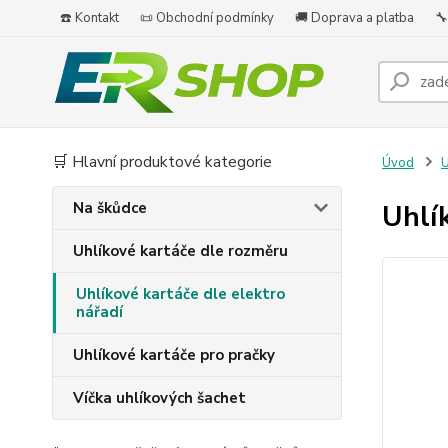
☎️ Kontakt
📜 Obchodní podmínky
🚚 Doprava a platba
🔧
🛒 Hlavní produktové kategorie
Úvod
U
Na škůdce
Uhlí
Uhlíkové kartáče dle rozměru
Uhlíkové kartáče dle elektro
nářadí
Uhlíkové kartáče pro pračky
Víčka uhlíkových šachet