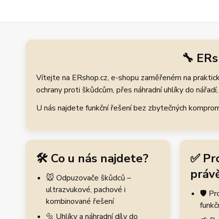
🔧 ERs
Vítejte na ERshop.cz, e-shopu zaměřeném na praktické
ochrany proti škůdcům, přes náhradní uhlíky do nářadí, 
U nás najdete funkční řešení bez zbytečných kompromis
🛠️ Co u nás najdete?
✅ Pr
právě
🐭 Odpuzovače škůdců –
ultrazvukové, pachové i
🛡️ P
kombinované řešení
funkč
🔩 Uhlíky a náhradní díly do