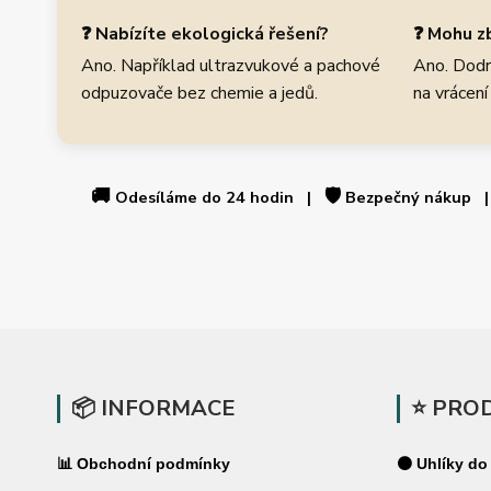
❓ Nabízíte ekologická řešení?
❓ Mohu zb
Ano. Například ultrazvukové a pachové
Ano. Dodr
odpuzovače bez chemie a jedů.
na vrácení
🚚
🛡️
Odesíláme do 24 hodin |
Bezpečný nákup
📦 INFORMACE
⭐ PRO
📊 Obchodní podmínky
⚫ Uhlíky do