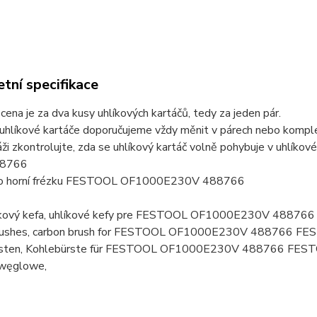
tní specifikace
ena je za dva kusy uhlíkových kartáčů, tedy za jeden pár.
uhlíkové kartáče doporučujeme vždy měnit v párech nebo komplet
ži zkontrolujte, zda se uhlíkový kartáč volně pohybuje v uhlík
88766
ro horní frézku FESTOOL OF1000E230V 488766
líkový kefa, uhlíkové kefy pre FESTOOL OF1000E230V 488
brushes, carbon brush for FESTOOL OF1000E230V 488766 F
rsten, Kohlebürste für FESTOOL OF1000E230V 488766 FE
 węglowe,