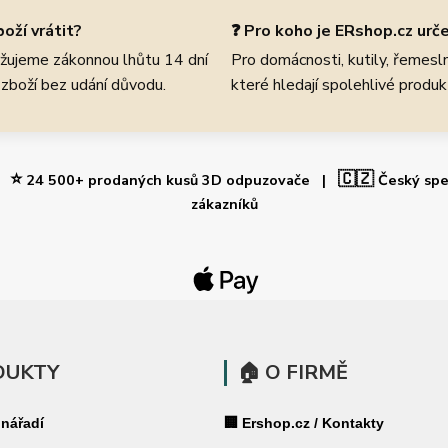
oží vrátit?
❓ Pro koho je ERshop.cz urč
žujeme zákonnou lhůtu 14 dní
Pro domácnosti, kutily, řemeslní
 zboží bez udání důvodu.
které hledají spolehlivé produk
⭐
🇨🇿
 |
24 500+ prodaných kusů 3D odpuzovače |
Český spe
zákazníků
DUKTY
🏠 O FIRMĚ
 nářadí
🏢 Ershop.cz / Kontakty