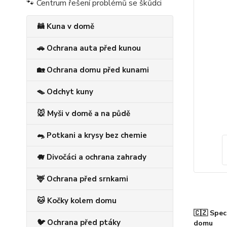
🐾 Centrum řešení problémů se škůdci
🦝 Kuna v domě
🚗 Ochrana auta před kunou
🏡 Ochrana domu před kunami
🪤 Odchyt kuny
🐭 Myši v domě a na půdě
🐀 Potkani a krysy bez chemie
🐗 Divočáci a ochrana zahrady
🦌 Ochrana před srnkami
🐱 Kočky kolem domu
🇨🇿 Spec
🐦 Ochrana před ptáky
domu