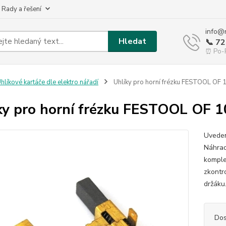
 Rady a řešení
info@
Hledat
📞 7
⏰ Po-P
hlíkové kartáče dle elektro nářadí
Uhlíky pro horní frézku FESTOOL OF
ky pro horní frézku FESTOOL OF 
Uveden
Náhrad
komple
zkontr
držáku.
Dos