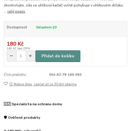
zkontrolujte, zda se uhlíkový kartáč volně pohybuje v uhlíkovém držáku.
...
celý popis
Dostupnost
Skladem 10
180 Kč
149 Kč
bez DPH
Přidat do košíku
Číslo produktu:
054-62-79-160-093
🕒 Nakup dnes, zaplať až za 30 dní zdarma
🇨🇿 Specialista na ochranu domu
🛡️ Ověřené produkty