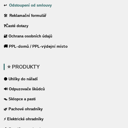
↩
Odstoupení od smlouvy
🛠 Reklamační formulář
❓Časté dotazy
🔐 Ochrana osobních údajů
🚚 PPL-domů / PPL-výdejní místo
⭐ PRODUKTY
⚫ Uhlíky do nářadí
🔊 Odpuzovače škůdců
🪤 Sklopce a pasti
🌿 Pachové ohradníky
⚡ Elektrické ohradníky