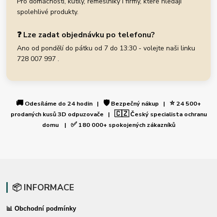
Pro domácnosti, kutily, řemeslníky i firmy, které hledají
spolehlivé produkty.
❓ Lze zadat objednávku po telefonu?
Ano od pondělí do pátku od 7 do 13:30 - volejte naši linku
728 007 997 .
🚚
🛡️
⭐
Odesíláme do 24 hodin |
Bezpečný nákup |
24 500+
🇨🇿
prodaných kusů 3D odpuzovače |
Český specialista ochranu
✅
domu |
180 000+ spokojených zákazníků
📦 INFORMACE
📊 Obchodní podmínky