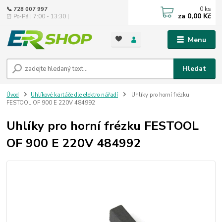
0
ks
📞 728 007 997
za
0,00 Kč
⏰ Po-Pá | 7:00 - 13:30 |
Menu
Hledat
Úvod
Uhlíkové kartáče dle elektro nářadí
Uhlíky pro horní frézku
FESTOOL OF 900 E 220V 484992
Uhlíky pro horní frézku FESTOOL
OF 900 E 220V 484992