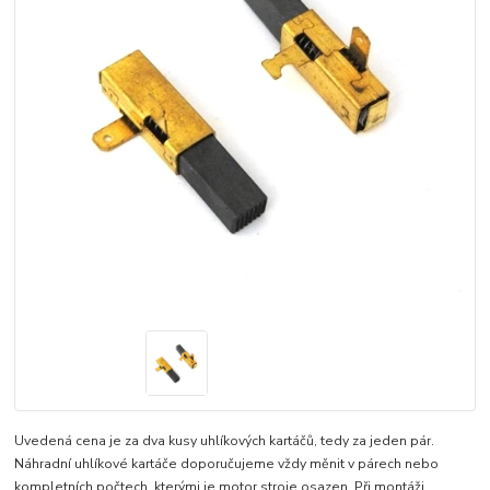
Uvedená cena je za dva kusy uhlíkových kartáčů, tedy za jeden pár.
Náhradní uhlíkové kartáče doporučujeme vždy měnit v párech nebo
kompletních počtech, kterými je motor stroje osazen. Při montáži