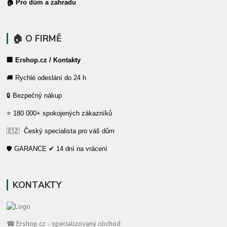
🏠 Pro dům a zahradu
🏠 O FIRMĚ
🏢 Ershop.cz / Kontakty
🚚 Rychlé odeslání do 24 h
🔒 Bezpečný nákup
⭐ 180 000+ spokojených zákazníků
🇨🇿 Český specialista pro váš dům
🛡️ GARANCE ✔ 14 dní na vrácení
KONTAKTY
☎ Ershop.cz - specializovaný obchod