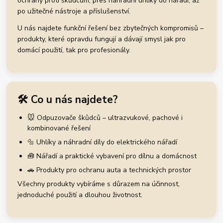
ochrany proti škůdcům, přes náhradní uhlíky do nářadí, až
po užitečné nástroje a příslušenství.
U nás najdete funkční řešení bez zbytečných kompromisů –
produkty, které opravdu fungují a dávají smysl jak pro
domácí použití, tak pro profesionály.
🛠️ Co u nás najdete?
🐭 Odpuzovače škůdců – ultrazvukové, pachové i
kombinované řešení
🔩 Uhlíky a náhradní díly do elektrického nářadí
🧰 Nářadí a praktické vybavení pro dílnu a domácnost
🚗 Produkty pro ochranu auta a technických prostor
Všechny produkty vybíráme s důrazem na účinnost,
jednoduché použití a dlouhou životnost.