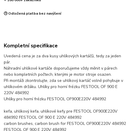
⭐ 180 000+ zákazníků
🕒 Odložená platba bez navýšení
Kompletní specifikace
Uvedená cena je za dva kusy uhlíkových kartáčů, tedy za jeden
pár.
Náhradní uhlíkové kartáče doporučujeme vždy měnit v párech
nebo kompletních počtech, kterými je motor stroje osazen.
Při montáži zkontrolujte, zda se uhlíkový kartáč volně pohybuje v
uhlíkovém držáku. Uhlíky pro horní frézku FESTOOL OF 900 E
220V 484992
Uhlíky pro horní frézku FESTOOL OF900E220V 484992
kefa, uhlíkový kefa, uhlíkové kefy pre FESTOOL OF900E220V
484992 FESTOOL OF 900 E 220V 484992
carbon brushes, carbon brush for FESTOOL OF900E220V 484992
FESTOOL OF 900 E 220V 484992