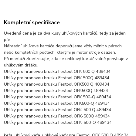
Kompletní specifikace
Uvedená cena je za dva kusy uhlíkových kartáčů, tedy za jeden
pár.
Náhradní uhlíkové kartáče doporučujeme vždy měnit v párech
nebo kompletních počtech, kterými je motor stroje osazen.
Při montáži zkontrolujte, zda se uhlíkový kartáč volně pohybuje v
uhlíkovém držáku.
Uhlíky pro hranovou brusku Festool OFK 500 Q 489434
Uhlíky pro hranovou brusku Festool OFK 500Q 489434
Uhlíky pro hranovou brusku Festool OFK500 Q 489434
Uhlíky pro hranovou brusku Festool OFK500Q 489434
Uhlíky pro hranovou brusku Festool OFK 500-Q 489434
Uhlíky pro hranovou brusku Festool OFK500-Q 489434
Uhlíky pro hranovou brusku Festool OFK-500 Q 489434
Uhlíky pro hranovou brusku Festool OFK-500Q 489434
Uhlíky pro hranovou brusku Festool OFK-500-Q 489434
kefa, uhlíkový kefa, uhlíkové kefy pre Festool OFK 500 Q 489434