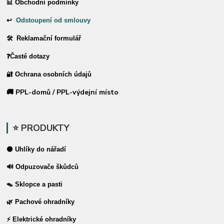
📊 Obchodní podmínky
↩
Odstoupení od smlouvy
🛠 Reklamační formulář
❓Časté dotazy
🔐 Ochrana osobních údajů
🚚 PPL-domů / PPL-výdejní místo
⭐ PRODUKTY
⚫ Uhlíky do nářadí
🔊 Odpuzovače škůdců
🪤 Sklopce a pasti
🌿 Pachové ohradníky
⚡ Elektrické ohradníky