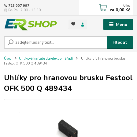
0
ks
📞 728 007 997
za
0,00 Kč
⏰ Po-Pá | 7:00 - 13:30 |
Menu
Hledat
Úvod
Uhlíkové kartáče dle elektro nářadí
Uhlíky pro hranovou brusku
Festool OFK 500 Q 489434
Uhlíky pro hranovou brusku Festool
OFK 500 Q 489434