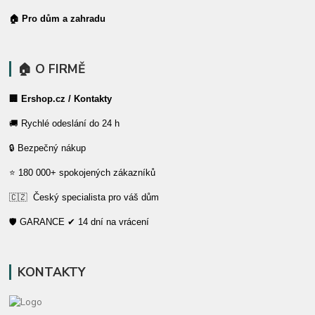
🏠 Pro dům a zahradu
🏠 O FIRMĚ
🏢 Ershop.cz / Kontakty
🚚 Rychlé odeslání do 24 h
🔒 Bezpečný nákup
⭐ 180 000+ spokojených zákazníků
🇨🇿 Český specialista pro váš dům
🛡️ GARANCE ✔ 14 dní na vrácení
KONTAKTY