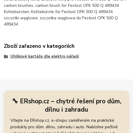
carbon brushes, carbon brush for Festool OFK 500 Q 489434
Kohlebürsten, Kohlebürste für Festool OFK 500 Q 489434
szczotki węglowe, szczotka węglowa do Festool OFK 500 Q
489434
Zboží zařazeno v kategoriích
Uhlíkové kartáče dle elektro nářadí
🔧 ERshop.cz – chytré řešení pro dům,
dílnu i zahradu
Vítejte na ERshop.cz, e-shopu zaměřeném na praktické
produkty pro dům, dílnu, zahradu i auto. Nabízíme pečlivě