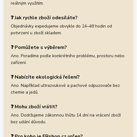
reálným využitím.
❓ Jak rychle zboží odesíláte?
Objednávky expedujeme obvykle do 24–48 hodin od
potvrzení u zboží skladem.
❓ Pomůžete s výběrem?
Ano. Poradíme podle konkrétního problému, prostoru nebo
zařízení.
❓ Nabízíte ekologická řešení?
Ano. Například ultrazvukové a pachové odpuzovače bez
chemie a jedů.
❓ Mohu zboží vrátit?
Ano. Dodržujeme zákonnou lhůtu 14 dní na vrácení zboží
bez udání důvodu.
❓ Pro koho je ERshop.cz určen?