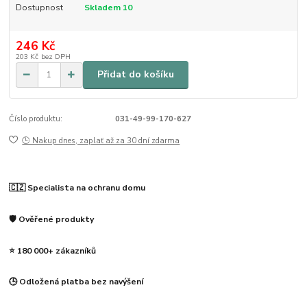
Dostupnost
Skladem 10
246 Kč
203 Kč
bez DPH
Přidat do košíku
Číslo produktu:
031-49-99-170-627
🕒 Nakup dnes, zaplať až za 30 dní zdarma
🇨🇿 Specialista na ochranu domu
🛡️ Ověřené produkty
⭐ 180 000+ zákazníků
🕒 Odložená platba bez navýšení