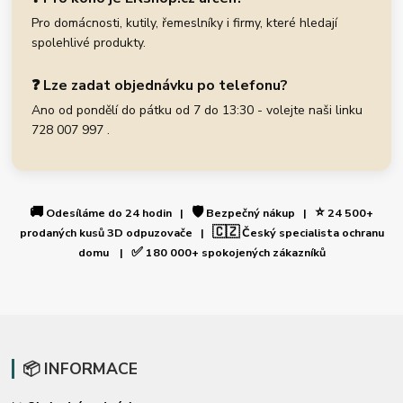
Pro domácnosti, kutily, řemeslníky i firmy, které hledají
spolehlivé produkty.
❓ Lze zadat objednávku po telefonu?
Ano od pondělí do pátku od 7 do 13:30 - volejte naši linku
728 007 997 .
🚚
🛡️
⭐
Odesíláme do 24 hodin |
Bezpečný nákup |
24 500+
🇨🇿
prodaných kusů 3D odpuzovače |
Český specialista ochranu
✅
domu |
180 000+ spokojených zákazníků
📦 INFORMACE