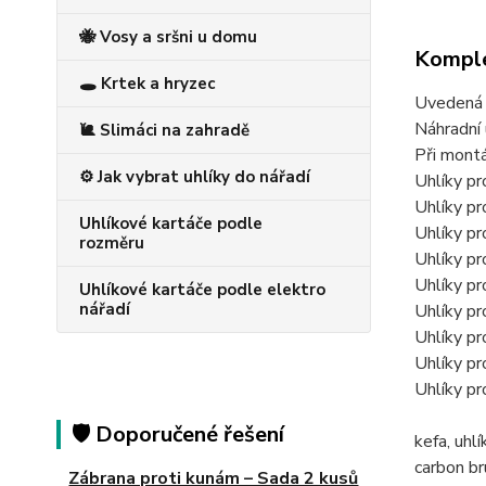
🐝 Vosy a sršni u domu
Komple
🕳️ Krtek a hryzec
Uvedená c
Náhradní 
🐌 Slimáci na zahradě
Při montá
⚙️ Jak vybrat uhlíky do nářadí
Uhlíky p
Uhlíky p
Uhlíkové kartáče podle
Uhlíky p
rozměru
Uhlíky p
Uhlíky p
Uhlíkové kartáče podle elektro
nářadí
Uhlíky p
Uhlíky p
Uhlíky p
Uhlíky p
🛡️ Doporučené řešení
kefa, uh
carbon b
Zábrana proti kunám – Sada 2 kusů