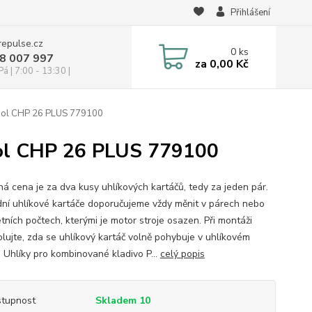
Přihlášení
repulse.cz
0
ks
28 007 997
za
0,00 Kč
á | 7:00 - 13:30 |
tool CHP 26 PLUS 779100
ool CHP 26 PLUS 779100
á cena je za dva kusy uhlíkových kartáčů, tedy za jeden pár.
ní uhlíkové kartáče doporučujeme vždy měnit v párech nebo
tních počtech, kterými je motor stroje osazen. Při montáži
olujte, zda se uhlíkový kartáč volně pohybuje v uhlíkovém
. Uhlíky pro kombinované kladivo P...
celý popis
tupnost
Skladem 10