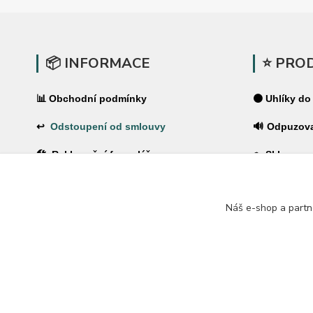
📦 INFORMACE
⭐ PRO
📊 Obchodní podmínky
⚫ Uhlíky do
↩
Odstoupení od smlouvy
🔊 Odpuzov
🛠 Reklamační formulář
🪤 Sklopce a
❓Časté dotazy
🌿 Pachové 
Náš e-shop a partn
🔐 Ochrana osobních údajů
⚡ Elektrické
🚚 PPL-domů / PPL-výdejní místo
🏠 Pro dům 