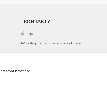
KONTAKTY
☎ Ershop.cz - specializovaný obchod
🛡️ Zákaznická podpora
📞 728 007 997
ů
⏰ Po-Pá | 7:00 - 13:30 |
obrazovat informace
m
info@repulse.cz