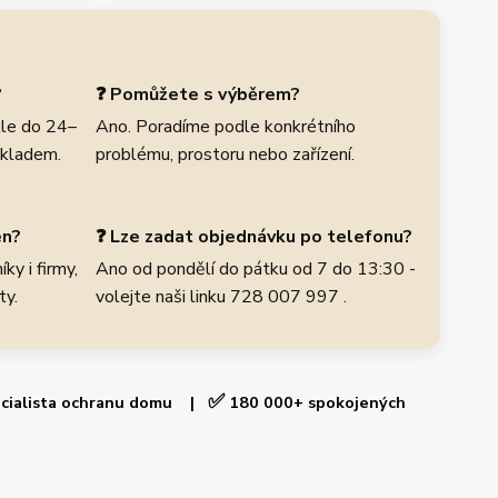
?
❓ Pomůžete s výběrem?
le do 24–
Ano. Poradíme podle konkrétního
skladem.
problému, prostoru nebo zařízení.
en?
❓ Lze zadat objednávku po telefonu?
ky i firmy,
Ano od pondělí do pátku od 7 do 13:30 -
ty.
volejte naši linku 728 007 997 .
✅
cialista ochranu domu |
180 000+ spokojených