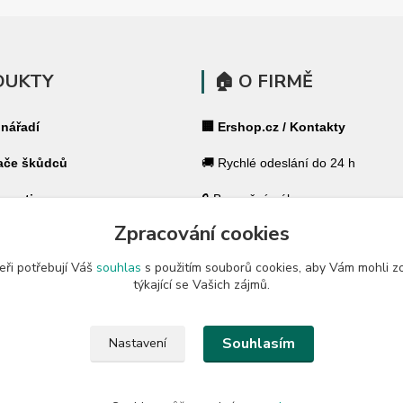
DUKTY
🏠 O FIRMĚ
 nářadí
🏢 Ershop.cz / Kontakty
ače škůdců
🚚 Rychlé odeslání do 24 h
 pasti
🔒 Bezpečný nákup
Zpracování cookies
ohradníky
⭐ 180 000+ spokojených zákazník
eři potřebují Váš
souhlas
s použitím souborů cookies, aby Vám mohli z
 ohradníky
🇨🇿 Český specialista pro váš dů
týkající se Vašich zájmů.
a zahradu
🛡️ GARANCE ✔ 14 dní na vrácení
Souhlasím
Nastavení