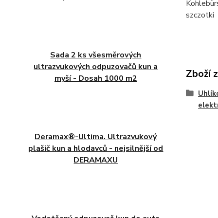
Kohlebür
szczotki
Sada 2 ks všesměrových
ultrazvukových odpuzovačů kun a
Zboží 
myší - Dosah 1000 m2
Uhlík
elekt
Deramax®-Ultima. Ultrazvukový
plašič kun a hlodavců - nejsilnější od
DERAMAXU