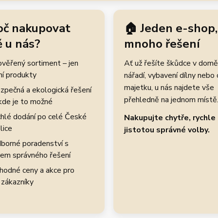
oč nakupovat
🏠 Jeden e-shop,
 u nás?
mnoho řešení
rověřený sortiment – jen
Ať už řešíte škůdce v domě
ní produkty
nářadí, vybavení dílny nebo
majetku, u nás najdete vše
zpečná a ekologická řešení
přehledně na jednom místě
kde je to možné
hlé dodání po celé České
Nakupujte chytře, rychle 
lice
jistotou správné volby.
borné poradenství s
em správného řešení
hodné ceny a akce pro
 zákazníky