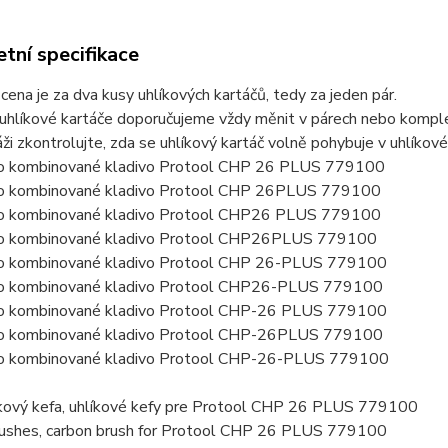
tní specifikace
ena je za dva kusy uhlíkových kartáčů, tedy za jeden pár.
uhlíkové kartáče doporučujeme vždy měnit v párech nebo komplet
ži zkontrolujte, zda se uhlíkový kartáč volně pohybuje v uhlíkov
ro kombinované kladivo Protool CHP 26 PLUS 779100
ro kombinované kladivo Protool CHP 26PLUS 779100
ro kombinované kladivo Protool CHP26 PLUS 779100
ro kombinované kladivo Protool CHP26PLUS 779100
ro kombinované kladivo Protool CHP 26-PLUS 779100
ro kombinované kladivo Protool CHP26-PLUS 779100
ro kombinované kladivo Protool CHP-26 PLUS 779100
ro kombinované kladivo Protool CHP-26PLUS 779100
ro kombinované kladivo Protool CHP-26-PLUS 779100
líkový kefa, uhlíkové kefy pre Protool CHP 26 PLUS 779100
rushes, carbon brush for Protool CHP 26 PLUS 779100