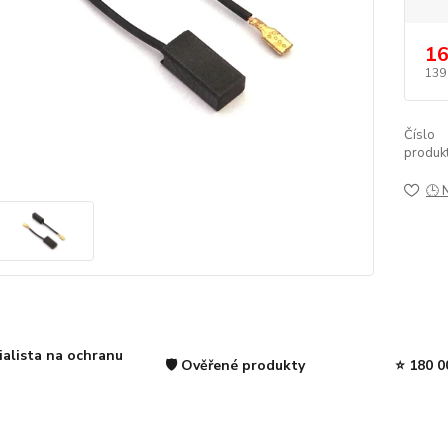
16
139
Číslo
produkt
🕒 
ialista na ochranu
🛡️ Ověřené produkty
⭐ 180 0