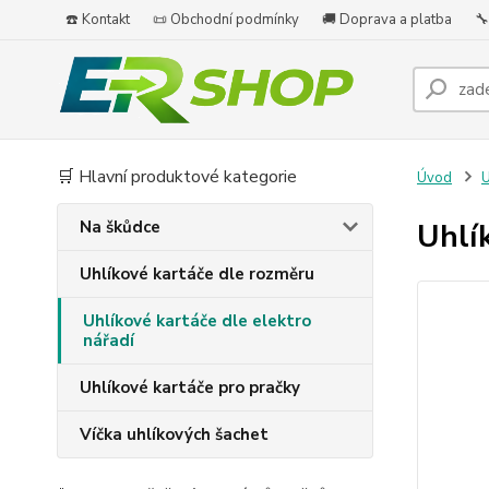
☎️ Kontakt
📜 Obchodní podmínky
🚚 Doprava a platba
🔧
🛒 Hlavní produktové kategorie
Úvod
U
Na škůdce
Uhlí
Uhlíkové kartáče dle rozměru
Uhlíkové kartáče dle elektro
nářadí
Uhlíkové kartáče pro pračky
Víčka uhlíkových šachet