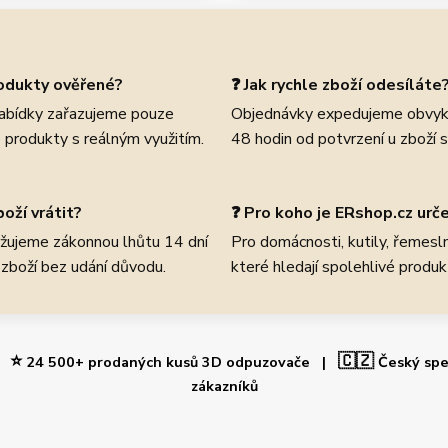
rodukty ověřené?
❓ Jak rychle zboží odesíláte
abídky zařazujeme pouze
Objednávky expedujeme obvyk
 produkty s reálným využitím.
48 hodin od potvrzení u zboží 
oží vrátit?
❓ Pro koho je ERshop.cz urč
žujeme zákonnou lhůtu 14 dní
Pro domácnosti, kutily, řemeslní
 zboží bez udání důvodu.
které hledají spolehlivé produk
⭐
🇨🇿
 |
24 500+ prodaných kusů 3D odpuzovače |
Český spe
zákazníků