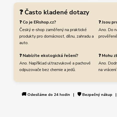
❓ Často kladené dotazy
❓ Co je ERshop.cz?
❓ Jsou p
Český e-shop zaměřený na praktické
Ano. Do n
produkty pro domácnost, dílnu, zahradu a
prověřené
auto.
❓ Nabízíte ekologická řešení?
❓ Mohu zb
Ano. Například ultrazvukové a pachové
Ano. Dodr
odpuzovače bez chemie a jedů.
na vrácení
🚚
🛡️
Odesíláme do 24 hodin |
Bezpečný nákup