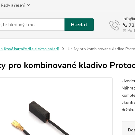
 Rady a řešení
info@
Hledat
📞 7
⏰ Po-P
hlíkové kartáče dle elektro nářadí
Uhlíky pro kombinované kladivo Pro
ky pro kombinované kladivo Prot
Uveden
Náhrad
komple
zkontr
držáku
Dos