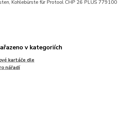
sten, Kohlebürste für Protool CHP 26 PLUS 779100
zařazeno v kategoriích
ové kartáče dle
ro nářadí