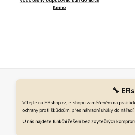
Vodotěsný odpuzovač kun do auta
Kemo
🔧 ERs
Vítejte na ERshop.cz, e-shopu zaměřeném na praktické
ochrany proti škůdcům, přes náhradní uhlíky do nářadí, 
U nás najdete funkční řešení bez zbytečných kompromis