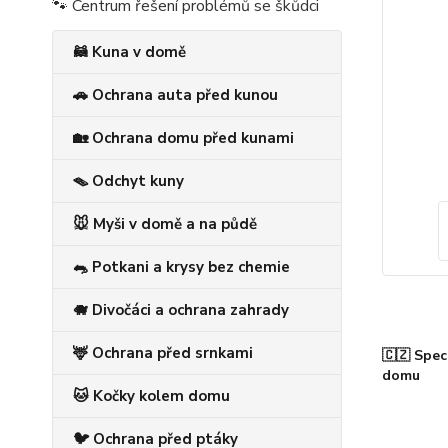
🐾 Centrum řešení problémů se škůdci
🦝 Kuna v domě
🚗 Ochrana auta před kunou
🏡 Ochrana domu před kunami
🪤 Odchyt kuny
🐭 Myši v domě a na půdě
🐀 Potkani a krysy bez chemie
🐗 Divočáci a ochrana zahrady
🦌 Ochrana před srnkami
🇨🇿 Spec
domu
🐱 Kočky kolem domu
🐦 Ochrana před ptáky