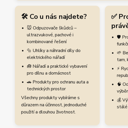
🛠️ Co u nás najdete?
✅ Pr
právě
🐭 Odpuzovače škůdců –
ultrazvukové, pachové i
🛡️ P
kombinované řešení
funkč
🔩 Uhlíky a náhradní díly do
🌱 Be
elektrického nářadí
tam, 
🧰 Nářadí a praktické vybavení
⚡ Ryc
pro dílnu a domácnost
repub
🚗 Produkty pro ochranu auta a
🧠 Od
technických prostor
výběr
Všechny produkty vybíráme s
💰 Vý
důrazem na účinnost, jednoduché
stálé
použití a dlouhou životnost.