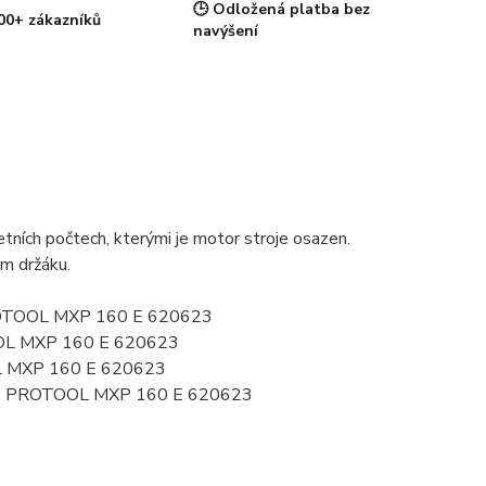
🕒 Odložená platba bez
00+ zákazníků
navýšení
ních počtech, kterými je motor stroje osazen.
ém držáku.
PROTOOL MXP 160 E 620623
OOL MXP 160 E 620623
L MXP 160 E 620623
23 PROTOOL MXP 160 E 620623