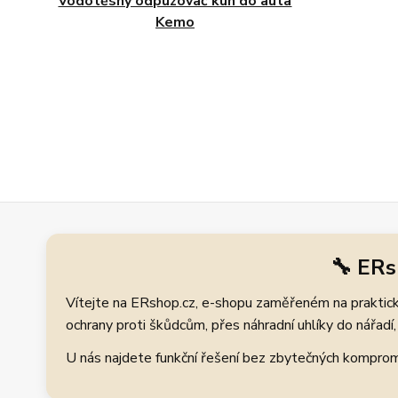
Vodotěsný odpuzovač kun do auta
Kemo
🔧 ERs
Vítejte na ERshop.cz, e-shopu zaměřeném na praktické
ochrany proti škůdcům, přes náhradní uhlíky do nářadí, 
U nás najdete funkční řešení bez zbytečných kompromis