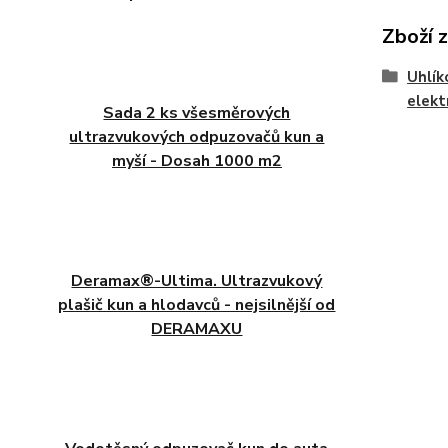
Zboží 
Uhlík
elekt
Sada 2 ks všesměrových
ultrazvukových odpuzovačů kun a
myší - Dosah 1000 m2
Deramax®-Ultima. Ultrazvukový
plašič kun a hlodavců - nejsilnější od
DERAMAXU