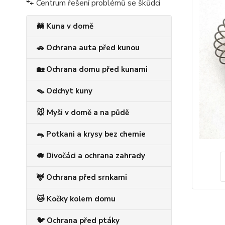
🐾 Centrum řešení problémů se škůdci
🦝 Kuna v domě
🚗 Ochrana auta před kunou
🏡 Ochrana domu před kunami
🪤 Odchyt kuny
🐭 Myši v domě a na půdě
🐀 Potkani a krysy bez chemie
🐗 Divočáci a ochrana zahrady
🦌 Ochrana před srnkami
🐱 Kočky kolem domu
🐦 Ochrana před ptáky