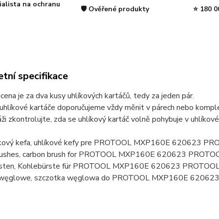
ialista na ochranu
🛡️ Ověřené produkty
⭐ 180 0
tní specifikace
ena je za dva kusy uhlíkových kartáčů, tedy za jeden pár.
uhlíkové kartáče doporučujeme vždy měnit v párech nebo komplet
ži zkontrolujte, zda se uhlíkový kartáč volně pohybuje v uhlíkov
hlíkový kefa, uhlíkové kefy pre PROTOOL MXP160E 620623 
brushes, carbon brush for PROTOOL MXP160E 620623 PROT
rsten, Kohlebürste für PROTOOL MXP160E 620623 PROTOO
i węglowe, szczotka węglowa do PROTOOL MXP160E 6206