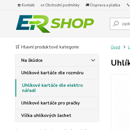
☎️ Kontakt
📜 Obchodní podmínky
🚚 Doprava a platba
🔧
🛒 Hlavní produktové kategorie
Úvod
U
Na škůdce
Uhlí
Uhlíkové kartáče dle rozměru
Uhlíkové kartáče dle elektro
nářadí
Uhlíkové kartáče pro pračky
Víčka uhlíkových šachet