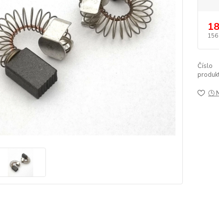
18
156
Číslo
produkt
🕒 