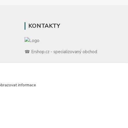
KONTAKTY
☎ Ershop.cz - specializovaný obchod
🛡️ Zákaznická podpora
📞 728 007 997
ů
⏰ Po-Pá | 7:00 - 13:30 |
obrazovat informace
m
info@repulse.cz