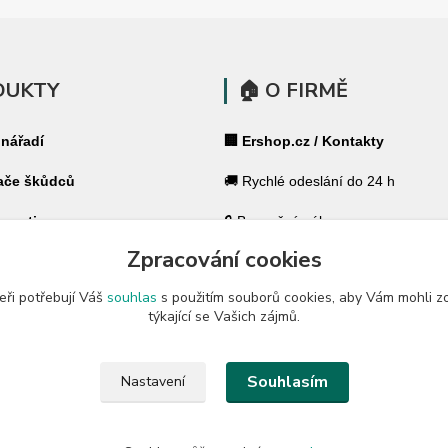
DUKTY
🏠 O FIRMĚ
 nářadí
🏢 Ershop.cz / Kontakty
ače škůdců
🚚 Rychlé odeslání do 24 h
 pasti
🔒 Bezpečný nákup
Zpracování cookies
ohradníky
⭐ 180 000+ spokojených zákazník
eři potřebují Váš
souhlas
s použitím souborů cookies, aby Vám mohli z
 ohradníky
🇨🇿 Český specialista pro váš dů
týkající se Vašich zájmů.
a zahradu
🛡️ GARANCE ✔ 14 dní na vrácení
Souhlasím
Nastavení