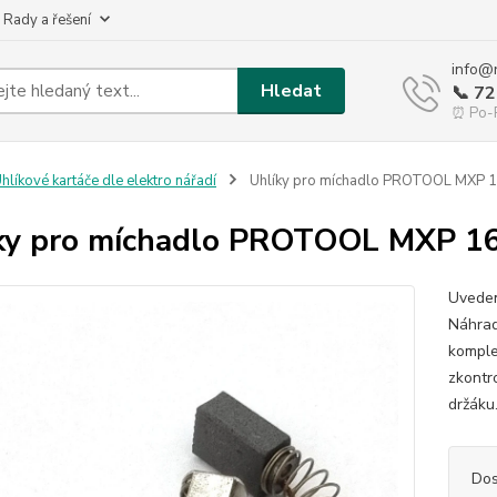
 Rady a řešení
info@
Hledat
📞 7
⏰ Po-P
hlíkové kartáče dle elektro nářadí
Uhlíky pro míchadlo PROTOOL MXP 
ky pro míchadlo PROTOOL MXP 1
Uveden
Náhrad
komple
zkontr
držáku.
Dos