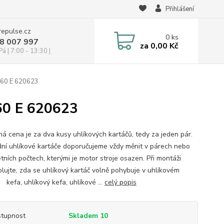
Přihlášení
repulse.cz
0
ks
28 007 997
za
0,00 Kč
á | 7:00 - 13:30 |
160 E 620623
60 E 620623
á cena je za dva kusy uhlíkových kartáčů, tedy za jeden pár.
ní uhlíkové kartáče doporučujeme vždy měnit v párech nebo
tních počtech, kterými je motor stroje osazen. Při montáži
olujte, zda se uhlíkový kartáč volně pohybuje v uhlíkovém
 kefa, uhlíkový kefa, uhlíkové ...
celý popis
tupnost
Skladem 10