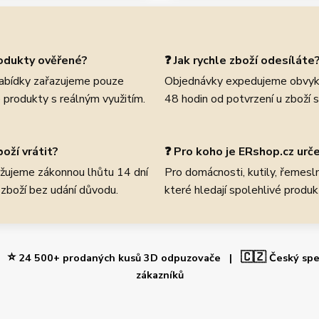
rodukty ověřené?
❓ Jak rychle zboží odesíláte
abídky zařazujeme pouze
Objednávky expedujeme obvyk
 produkty s reálným využitím.
48 hodin od potvrzení u zboží 
oží vrátit?
❓ Pro koho je ERshop.cz urč
žujeme zákonnou lhůtu 14 dní
Pro domácnosti, kutily, řemeslní
 zboží bez udání důvodu.
které hledají spolehlivé produk
⭐
🇨🇿
 |
24 500+ prodaných kusů 3D odpuzovače |
Český spe
zákazníků