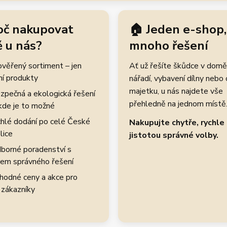
oč nakupovat
🏠 Jeden e-shop,
 u nás?
mnoho řešení
rověřený sortiment – jen
Ať už řešíte škůdce v domě
ní produkty
nářadí, vybavení dílny nebo
majetku, u nás najdete vše
zpečná a ekologická řešení
přehledně na jednom místě
kde je to možné
hlé dodání po celé České
Nakupujte chytře, rychle 
lice
jistotou správné volby.
borné poradenství s
em správného řešení
hodné ceny a akce pro
 zákazníky