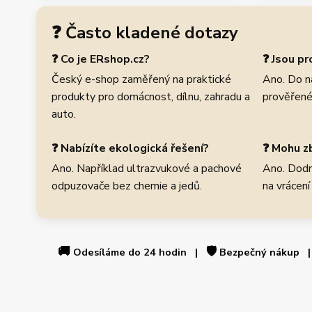
❓ Často kladené dotazy
❓ Co je ERshop.cz?
❓ Jsou p
Český e-shop zaměřený na praktické
Ano. Do n
produkty pro domácnost, dílnu, zahradu a
prověřené
auto.
❓ Nabízíte ekologická řešení?
❓ Mohu zb
Ano. Například ultrazvukové a pachové
Ano. Dodr
odpuzovače bez chemie a jedů.
na vrácení
🚚
🛡️
Odesíláme do 24 hodin |
Bezpečný nákup