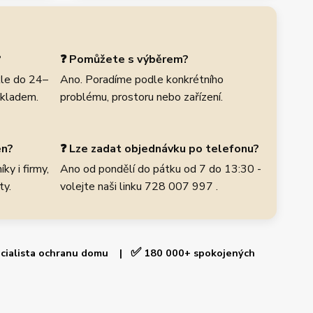
?
❓ Pomůžete s výběrem?
le do 24–
Ano. Poradíme podle konkrétního
skladem.
problému, prostoru nebo zařízení.
en?
❓ Lze zadat objednávku po telefonu?
ky i firmy,
Ano od pondělí do pátku od 7 do 13:30 -
ty.
volejte naši linku 728 007 997 .
✅
cialista ochranu domu |
180 000+ spokojených