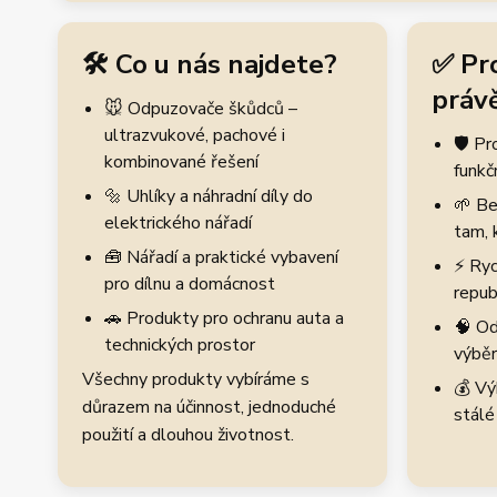
🛠️ Co u nás najdete?
✅ Pr
právě
🐭 Odpuzovače škůdců –
ultrazvukové, pachové i
🛡️ P
kombinované řešení
funkč
🔩 Uhlíky a náhradní díly do
🌱 Be
elektrického nářadí
tam, 
🧰 Nářadí a praktické vybavení
⚡ Ryc
pro dílnu a domácnost
repub
🚗 Produkty pro ochranu auta a
🧠 Od
technických prostor
výběr
Všechny produkty vybíráme s
💰 Vý
důrazem na účinnost, jednoduché
stálé
použití a dlouhou životnost.