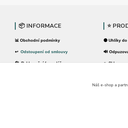
📦 INFORMACE
⭐ PRO
📊 Obchodní podmínky
⚫ Uhlíky do
↩
Odstoupení od smlouvy
🔊 Odpuzov
🛠 Reklamační formulář
🪤 Sklopce a
❓Časté dotazy
🌿 Pachové 
Náš e-shop a partn
🔐 Ochrana osobních údajů
⚡ Elektrické
🚚 PPL-domů / PPL-výdejní místo
🏠 Pro dům 