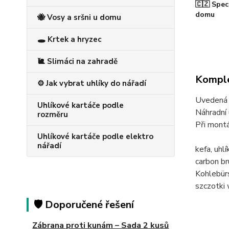
🇨🇿 Spec
domu
🐝 Vosy a sršni u domu
🕳️ Krtek a hryzec
🐌 Slimáci na zahradě
Komple
⚙️ Jak vybrat uhlíky do nářadí
Uvedená c
Uhlíkové kartáče podle
Náhradní 
rozměru
Při montá
Uhlíkové kartáče podle elektro
nářadí
kefa, u
carbon 
Kohlebü
szczotk
🛡️ Doporučené řešení
Zábrana proti kunám – Sada 2 kusů