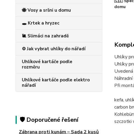
🇨🇿 Spec
domu
🐝 Vosy a sršni u domu
🕳️ Krtek a hryzec
🐌 Slimáci na zahradě
Komple
⚙️ Jak vybrat uhlíky do nářadí
Uhlíky p
Uhlíkové kartáče podle
Uhlíky p
rozměru
Uvedená c
Náhradní 
Uhlíkové kartáče podle elektro
nářadí
Při montá
kefa, uh
carbon 
Kohlebü
🛡️ Doporučené řešení
szczotk
Zábrana proti kunám – Sada 2 kusů