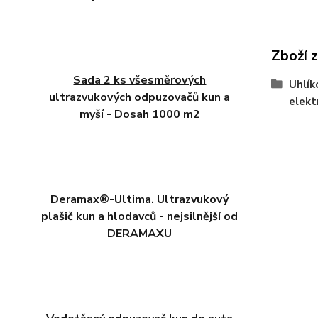
Zboží 
Sada 2 ks všesměrových
Uhlík
ultrazvukových odpuzovačů kun a
elekt
myší - Dosah 1000 m2
Deramax®-Ultima. Ultrazvukový
plašič kun a hlodavců - nejsilnější od
DERAMAXU