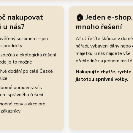
oč nakupovat
🏠 Jeden e-shop,
 u nás?
mnoho řešení
rověřený sortiment – jen
Ať už řešíte škůdce v domě
ní produkty
nářadí, vybavení dílny nebo
majetku, u nás najdete vše
zpečná a ekologická řešení
přehledně na jednom místě
kde je to možné
hlé dodání po celé České
Nakupujte chytře, rychle 
lice
jistotou správné volby.
borné poradenství s
em správného řešení
hodné ceny a akce pro
 zákazníky