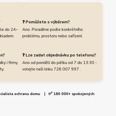
?
❓ Pomůžete s výběrem?
le do 24–
Ano. Poradíme podle konkrétního
skladem.
problému, prostoru nebo zařízení.
en?
❓ Lze zadat objednávku po telefonu?
ky i firmy,
Ano od pondělí do pátku od 7 do 13:30 -
ty.
volejte naši linku 728 007 997 .
✅
cialista ochranu domu |
180 000+ spokojených