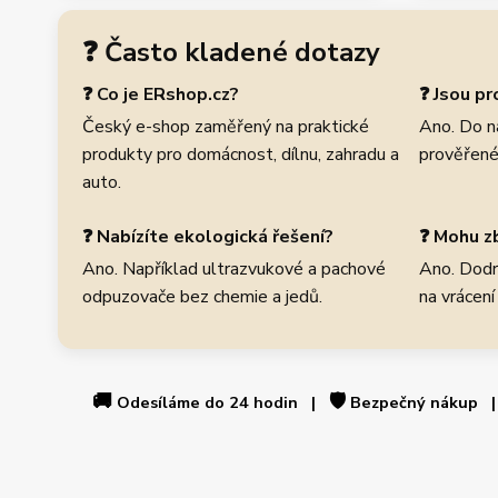
❓ Často kladené dotazy
❓ Co je ERshop.cz?
❓ Jsou p
Český e-shop zaměřený na praktické
Ano. Do n
produkty pro domácnost, dílnu, zahradu a
prověřené
auto.
❓ Nabízíte ekologická řešení?
❓ Mohu zb
Ano. Například ultrazvukové a pachové
Ano. Dodr
odpuzovače bez chemie a jedů.
na vrácení
🚚
🛡️
Odesíláme do 24 hodin |
Bezpečný nákup