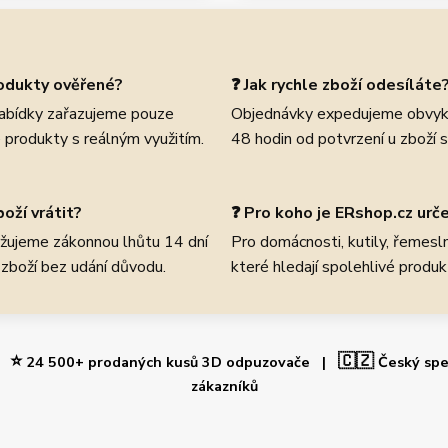
rodukty ověřené?
❓ Jak rychle zboží odesíláte
abídky zařazujeme pouze
Objednávky expedujeme obvyk
 produkty s reálným využitím.
48 hodin od potvrzení u zboží 
oží vrátit?
❓ Pro koho je ERshop.cz urč
žujeme zákonnou lhůtu 14 dní
Pro domácnosti, kutily, řemeslní
 zboží bez udání důvodu.
které hledají spolehlivé produk
⭐
🇨🇿
 |
24 500+ prodaných kusů 3D odpuzovače |
Český spe
zákazníků