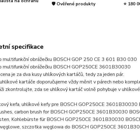
ialista na ochranu
🛡️ Ověřené produkty
⭐ 180 0
tní specifikace
ro multifunkční obrážečku BOSCH GOP 250 CE 3 601 B30 030
ro multifunkční obrážečku BOSCH GOP250CE 3601B30030
ena je za dva kusy uhlíkových kartáčů, tedy za jeden pár.
uhlíkové kartáče doporučujeme vždy měnit v párech nebo komplet
ži zkontrolujte, zda se uhlíkový kartáč volně pohybuje v uhlíkov
líkový kefa, uhlíkové kefy pre BOSCH GOP250CE 3601B300
brushes, carbon brush for BOSCH GOP250CE 3601B30030 BO
rsten, Kohlebürste für BOSCH GOP250CE 3601B30030 BOSC
i węglowe, szczotka węglowa do BOSCH GOP250CE 3601B3