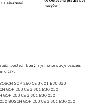
🕒 Odložená platba bez
00+ zákazníků
navýšení
ních počtech, kterými je motor stroje osazen.
ém držáku.
30 BOSCH GOP 250 CE 3 601 B30 030
SCH GOP 250 CE 3 601 B30 030
H GOP 250 CE 3 601 B30 030
0030 BOSCH GOP 250 CE 3 601 B30 030