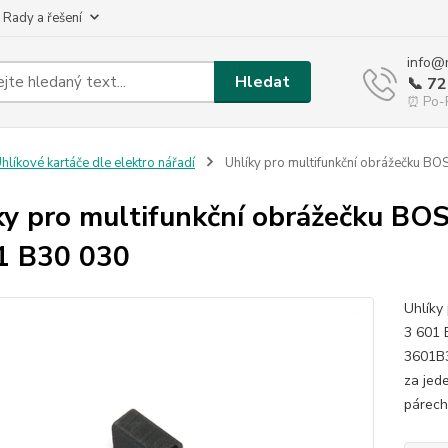
 Rady a řešení
info@
Hledat
📞 7
⏰ Po-P
hlíkové kartáče dle elektro nářadí
Uhlíky pro multifunkční obrážečku 
ky pro multifunkční obrážečku B
1 B30 030
Uhlíky
3 601 
3601B3
za jed
párech