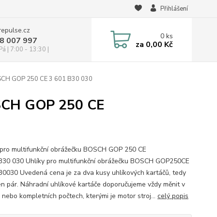
Přihlášení
repulse.cz
0
ks
28 007 997
za
0,00 Kč
á | 7:00 - 13:30 |
BOSCH GOP 250 CE 3 601 B30 030
OSCH GOP 250 CE
 pro multifunkční obrážečku BOSCH GOP 250 CE
B30 030 Uhlíky pro multifunkční obrážečku BOSCH GOP250CE
0030 Uvedená cena je za dva kusy uhlíkových kartáčů, tedy
en pár. Náhradní uhlíkové kartáče doporučujeme vždy měnit v
 nebo kompletních počtech, kterými je motor stroj...
celý popis