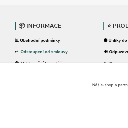
📦 INFORMACE
⭐ PRO
📊 Obchodní podmínky
⚫ Uhlíky do
↩
Odstoupení od smlouvy
🔊 Odpuzov
🛠 Reklamační formulář
🪤 Sklopce a
❓Časté dotazy
🌿 Pachové 
Náš e-shop a partn
🔐 Ochrana osobních údajů
⚡ Elektrické
🚚 PPL-domů / PPL-výdejní místo
🏠 Pro dům 