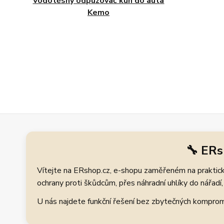
Vodotěsný odpuzovač kun do auta
Kemo
🔧 ERs
Vítejte na ERshop.cz, e-shopu zaměřeném na praktické
ochrany proti škůdcům, přes náhradní uhlíky do nářadí, 
U nás najdete funkční řešení bez zbytečných kompromis