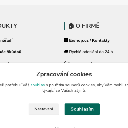
DUKTY
🏠 O FIRMĚ
 nářadí
🏢 Ershop.cz / Kontakty
ače škůdců
🚚 Rychlé odeslání do 24 h
 pasti
🔒 Bezpečný nákup
Zpracování cookies
ohradníky
⭐ 180 000+ spokojených zákazník
eři potřebují Váš
souhlas
s použitím souborů cookies, aby Vám mohli z
 ohradníky
🇨🇿 Český specialista pro váš dů
týkající se Vašich zájmů.
a zahradu
🛡️ GARANCE ✔ 14 dní na vrácení
Souhlasím
Nastavení