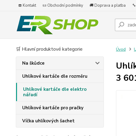
☎️ Kontakt
📜 Obchodní podmínky
🚚 Doprava a platba
🔧
🛒 Hlavní produktové kategorie
Úvod
U
Na škůdce
Uhlí
3 60
Uhlíkové kartáče dle rozměru
Uhlíkové kartáče dle elektro
nářadí
Uhlíkové kartáče pro pračky
Víčka uhlíkových šachet