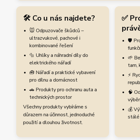
🛠️ Co u nás najdete?
✅ Pr
právě
🐭 Odpuzovače škůdců –
ultrazvukové, pachové i
🛡️ P
kombinované řešení
funkč
🔩 Uhlíky a náhradní díly do
🌱 Be
elektrického nářadí
tam, 
🧰 Nářadí a praktické vybavení
⚡ Ryc
pro dílnu a domácnost
repub
🚗 Produkty pro ochranu auta a
🧠 Od
technických prostor
výběr
Všechny produkty vybíráme s
💰 Vý
důrazem na účinnost, jednoduché
stálé
použití a dlouhou životnost.