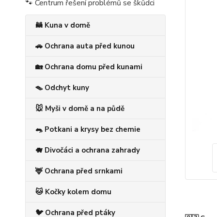
🐾 Centrum řešení problémů se škůdci
🦝 Kuna v domě
🚗 Ochrana auta před kunou
🏡 Ochrana domu před kunami
🪤 Odchyt kuny
🐭 Myši v domě a na půdě
🐀 Potkani a krysy bez chemie
🐗 Divočáci a ochrana zahrady
🦌 Ochrana před srnkami
🐱 Kočky kolem domu
🐦 Ochrana před ptáky