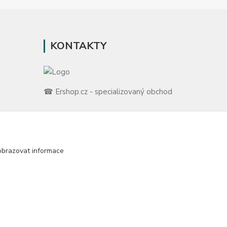
KONTAKTY
☎ Ershop.cz - specializovaný obchod
🛡️ Zákaznická podpora
📞 728 007 997
ů
⏰ Po-Pá | 7:00 - 13:30 |
obrazovat informace
m
info@repulse.cz