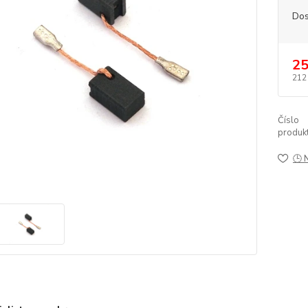
Dos
25
212
Číslo
produkt
🕒 