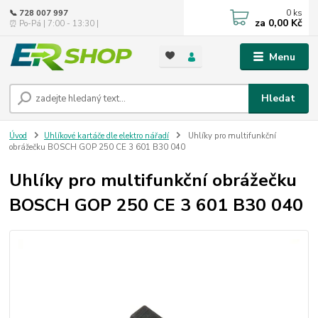
0
ks
📞 728 007 997
za
0,00 Kč
⏰ Po-Pá | 7:00 - 13:30 |
Menu
Hledat
Úvod
Uhlíkové kartáče dle elektro nářadí
Uhlíky pro multifunkční
obrážečku BOSCH GOP 250 CE 3 601 B30 040
Uhlíky pro multifunkční obrážečku
BOSCH GOP 250 CE 3 601 B30 040