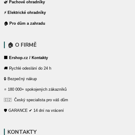
🌿 Pachové ohradníky
⚡ Elektrické ohradníky
🏠 Pro dům a zahradu
🏠 O FIRMĚ
🏢 Ershop.cz / Kontakty
🚚 Rychlé odeslání do 24 h
🔒 Bezpečný nákup
⭐ 180 000+ spokojených zákazníků
🇨🇿 Český specialista pro váš dům
🛡️ GARANCE ✔ 14 dní na vrácení
KONTAKTY