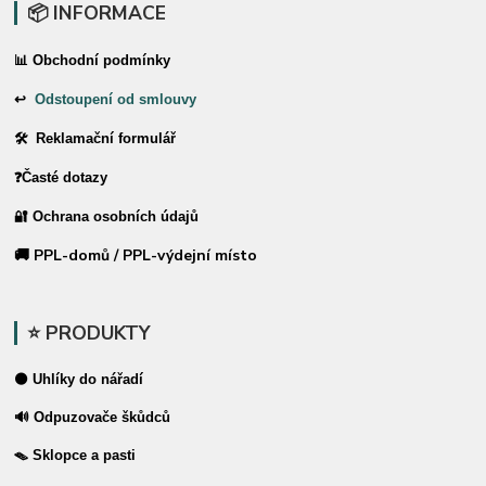
📦 INFORMACE
📊 Obchodní podmínky
↩
Odstoupení od smlouvy
🛠 Reklamační formulář
❓Časté dotazy
🔐 Ochrana osobních údajů
🚚 PPL-domů / PPL-výdejní místo
⭐ PRODUKTY
⚫ Uhlíky do nářadí
🔊 Odpuzovače škůdců
🪤 Sklopce a pasti