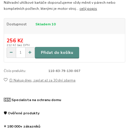
Náhradní uhlíkové kartáče doporučujeme vždy měnit v párech nebo
kompletních počtech, kterými je motor stroj...
celý popis
Dostupnost
Skladem 10
256 Kč
212 Kč
bez DPH
Přidat do košíku
Číslo produktu:
110-63-79-130-007
🕒 Nakup dnes, zaplať až za 30 dní zdarma
🇨🇿 Specialista na ochranu domu
🛡️ Ověřené produkty
⭐ 180 000+ zákazníků