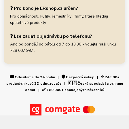
❓ Pro koho je ERshop.cz určen?
Pro domácnosti, kutily, řemeslníky i firmy, které hledají
spolehlivé produkty.
❓ Lze zadat objednávku po telefonu?
Ano od pondělí do pátku od 7 do 13:30 - volejte naši linku
728 007 997 .
🚚
🛡️
⭐
Odesíláme do 24 hodin |
Bezpečný nákup |
24 500+
🇨🇿
prodaných kusů 3D odpuzovače |
Český specialista ochranu
✅
domu |
180 000+ spokojených zákazníků