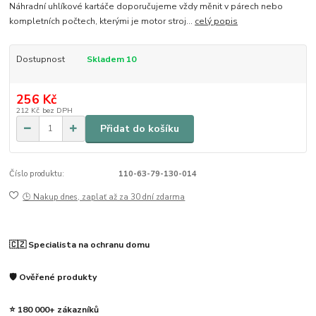
Náhradní uhlíkové kartáče doporučujeme vždy měnit v párech nebo
kompletních počtech, kterými je motor stroj...
celý popis
Dostupnost
Skladem 10
256 Kč
212 Kč
bez DPH
Přidat do košíku
Číslo produktu:
110-63-79-130-014
🕒 Nakup dnes, zaplať až za 30 dní zdarma
🇨🇿 Specialista na ochranu domu
🛡️ Ověřené produkty
⭐ 180 000+ zákazníků