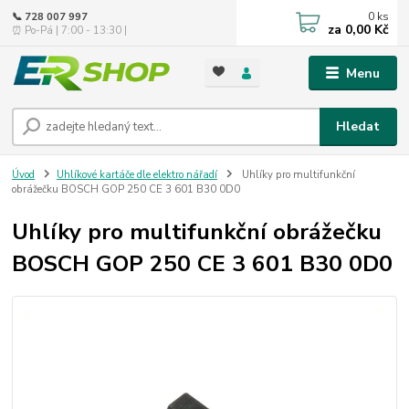
0
ks
📞 728 007 997
za
0,00 Kč
⏰ Po-Pá | 7:00 - 13:30 |
Menu
Hledat
Úvod
Uhlíkové kartáče dle elektro nářadí
Uhlíky pro multifunkční
obrážečku BOSCH GOP 250 CE 3 601 B30 0D0
Uhlíky pro multifunkční obrážečku
BOSCH GOP 250 CE 3 601 B30 0D0