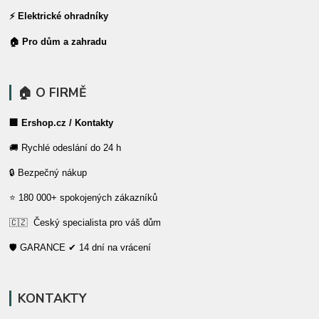
⚡ Elektrické ohradníky
🏠 Pro dům a zahradu
🏠 O FIRMĚ
🏢 Ershop.cz / Kontakty
🚚 Rychlé odeslání do 24 h
🔒 Bezpečný nákup
⭐ 180 000+ spokojených zákazníků
🇨🇿 Český specialista pro váš dům
🛡️ GARANCE ✔ 14 dní na vrácení
KONTAKTY