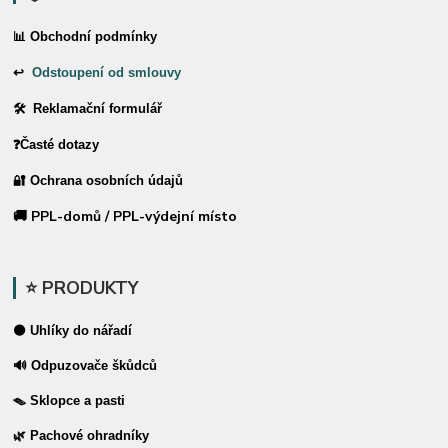
📊 Obchodní podmínky
↩
Odstoupení od smlouvy
🛠 Reklamační formulář
❓Časté dotazy
🔐 Ochrana osobních údajů
🚚 PPL-domů / PPL-výdejní místo
⭐ PRODUKTY
⚫ Uhlíky do nářadí
🔊 Odpuzovače škůdců
🪤 Sklopce a pasti
🌿 Pachové ohradníky