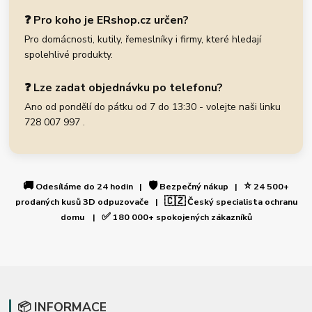
❓ Pro koho je ERshop.cz určen?
Pro domácnosti, kutily, řemeslníky i firmy, které hledají
spolehlivé produkty.
❓ Lze zadat objednávku po telefonu?
Ano od pondělí do pátku od 7 do 13:30 - volejte naši linku
728 007 997 .
🚚
🛡️
⭐
Odesíláme do 24 hodin |
Bezpečný nákup |
24 500+
🇨🇿
prodaných kusů 3D odpuzovače |
Český specialista ochranu
✅
domu |
180 000+ spokojených zákazníků
📦 INFORMACE