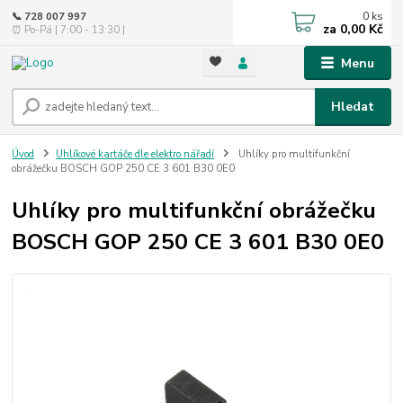
0
ks
📞 728 007 997
za
0,00 Kč
⏰ Po-Pá | 7:00 - 13:30 |
Menu
Hledat
Úvod
Uhlíkové kartáče dle elektro nářadí
Uhlíky pro multifunkční
obrážečku BOSCH GOP 250 CE 3 601 B30 0E0
Uhlíky pro multifunkční obrážečku
BOSCH GOP 250 CE 3 601 B30 0E0