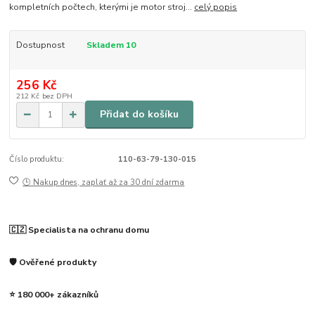
kompletních počtech, kterými je motor stroj...
celý popis
Dostupnost
Skladem 10
256 Kč
212 Kč
bez DPH
Přidat do košíku
Číslo produktu:
110-63-79-130-015
🕒 Nakup dnes, zaplať až za 30 dní zdarma
🇨🇿 Specialista na ochranu domu
🛡️ Ověřené produkty
⭐ 180 000+ zákazníků