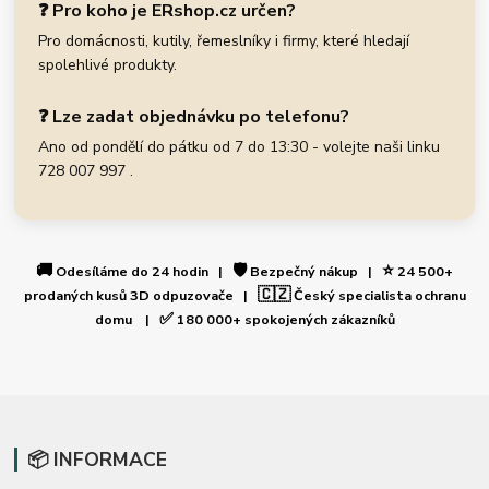
❓ Pro koho je ERshop.cz určen?
Pro domácnosti, kutily, řemeslníky i firmy, které hledají
spolehlivé produkty.
❓ Lze zadat objednávku po telefonu?
Ano od pondělí do pátku od 7 do 13:30 - volejte naši linku
728 007 997 .
🚚
🛡️
⭐
Odesíláme do 24 hodin |
Bezpečný nákup |
24 500+
🇨🇿
prodaných kusů 3D odpuzovače |
Český specialista ochranu
✅
domu |
180 000+ spokojených zákazníků
📦 INFORMACE