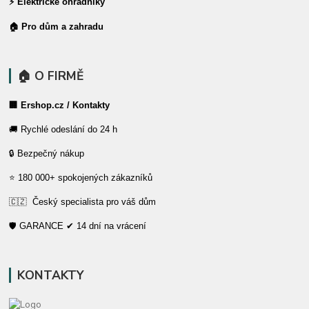
⚡ Elektrické ohradníky
🏠 Pro dům a zahradu
🏠 O FIRMĚ
🏢 Ershop.cz / Kontakty
🚚 Rychlé odeslání do 24 h
🔒 Bezpečný nákup
⭐ 180 000+ spokojených zákazníků
🇨🇿 Český specialista pro váš dům
🛡️ GARANCE ✔ 14 dní na vrácení
KONTAKTY