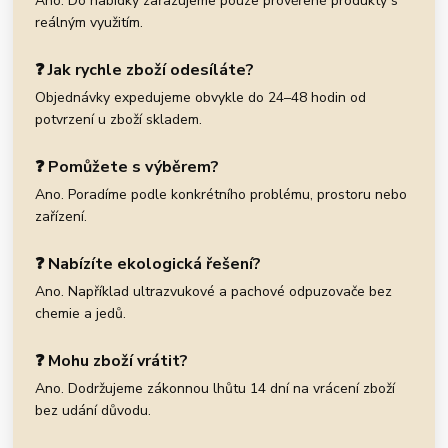
Ano. Do nabídky zařazujeme pouze prověřené produkty s
reálným využitím.
❓ Jak rychle zboží odesíláte?
Objednávky expedujeme obvykle do 24–48 hodin od
potvrzení u zboží skladem.
❓ Pomůžete s výběrem?
Ano. Poradíme podle konkrétního problému, prostoru nebo
zařízení.
❓ Nabízíte ekologická řešení?
Ano. Například ultrazvukové a pachové odpuzovače bez
chemie a jedů.
❓ Mohu zboží vrátit?
Ano. Dodržujeme zákonnou lhůtu 14 dní na vrácení zboží
bez udání důvodu.