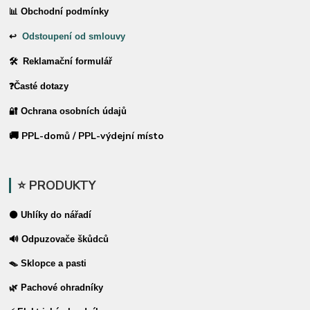
📊 Obchodní podmínky
↩
Odstoupení od smlouvy
🛠 Reklamační formulář
❓Časté dotazy
🔐 Ochrana osobních údajů
🚚 PPL-domů / PPL-výdejní místo
⭐ PRODUKTY
⚫ Uhlíky do nářadí
🔊 Odpuzovače škůdců
🪤 Sklopce a pasti
🌿 Pachové ohradníky