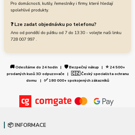
Pro domácnosti, kutily, řemeslníky i firmy, které hledají
spolehlivé produkty.
❓ Lze zadat objednávku po telefonu?
Ano od pondělí do pátku od 7 do 13:30 - volejte naši linku
728 007 997 .
🚚
🛡️
⭐
Odesíláme do 24 hodin |
Bezpečný nákup |
24 500+
🇨🇿
prodaných kusů 3D odpuzovače |
Český specialista ochranu
✅
domu |
180 000+ spokojených zákazníků
📦 INFORMACE