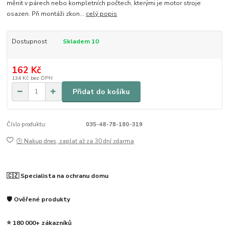
měnit v párech nebo kompletních počtech, kterými je motor stroje
osazen. Při montáži zkon...
celý popis
Dostupnost
Skladem 10
162 Kč
134 Kč
bez DPH
Přidat do košíku
Číslo produktu:
035-48-78-180-319
🕒 Nakup dnes, zaplať až za 30 dní zdarma
🇨🇿 Specialista na ochranu domu
🛡️ Ověřené produkty
⭐ 180 000+ zákazníků