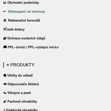
📊 Obchodní podmínky
↩
Odstoupení od smlouvy
🛠 Reklamační formulář
❓Časté dotazy
🔐 Ochrana osobních údajů
🚚 PPL-domů / PPL-výdejní místo
⭐ PRODUKTY
⚫ Uhlíky do nářadí
🔊 Odpuzovače škůdců
🪤 Sklopce a pasti
🌿 Pachové ohradníky
⚡ Elektrické ohradníky