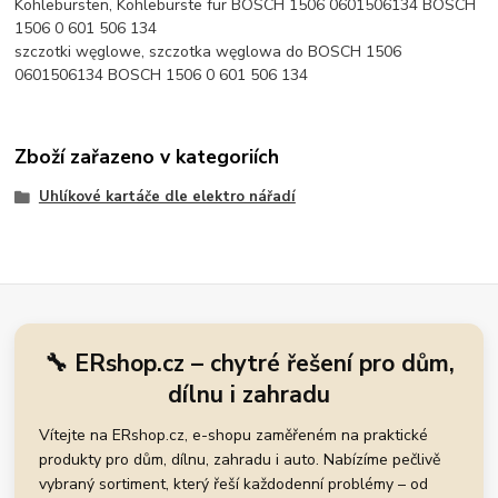
Kohlebürsten, Kohlebürste für BOSCH 1506 0601506134 BOSCH
1506 0 601 506 134
szczotki węglowe, szczotka węglowa do BOSCH 1506
0601506134 BOSCH 1506 0 601 506 134
Zboží zařazeno v kategoriích
Uhlíkové kartáče dle elektro nářadí
🔧 ERshop.cz – chytré řešení pro dům,
dílnu i zahradu
Vítejte na ERshop.cz, e-shopu zaměřeném na praktické
produkty pro dům, dílnu, zahradu i auto. Nabízíme pečlivě
vybraný sortiment, který řeší každodenní problémy – od