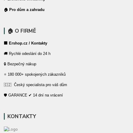
🏠 Pro dům a zahradu
🏠 O FIRMĚ
🏢 Ershop.cz / Kontakty
🚚 Rychlé odeslání do 24 h
🔒 Bezpečný nákup
⭐ 180 000+ spokojených zákazníků
🇨🇿 Český specialista pro váš dům
🛡️ GARANCE ✔ 14 dní na vrácení
KONTAKTY