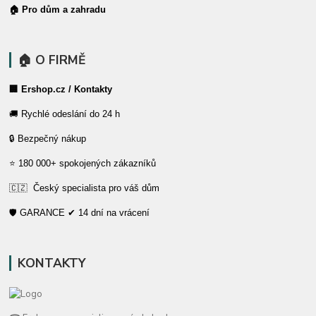
🏠 Pro dům a zahradu
🏠 O FIRMĚ
🏢 Ershop.cz / Kontakty
🚚 Rychlé odeslání do 24 h
🔒 Bezpečný nákup
⭐ 180 000+ spokojených zákazníků
🇨🇿 Český specialista pro váš dům
🛡️ GARANCE ✔ 14 dní na vrácení
KONTAKTY