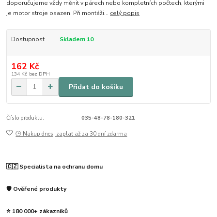
doporučujeme vždy měnit v párech nebo kompletních počtech, kterými
je motor stroje osazen. Při montáži...
celý popis
Dostupnost
Skladem 10
162 Kč
134 Kč
bez DPH
Přidat do košíku
Číslo produktu:
035-48-78-180-321
🕒 Nakup dnes, zaplať až za 30 dní zdarma
🇨🇿 Specialista na ochranu domu
🛡️ Ověřené produkty
⭐ 180 000+ zákazníků