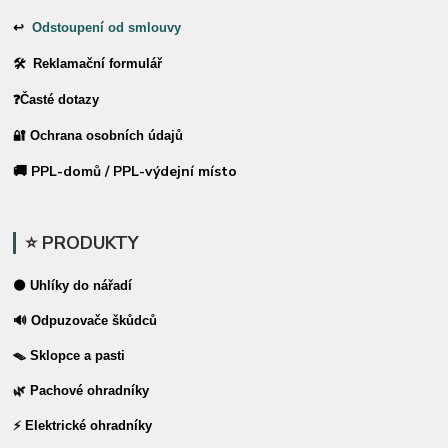
↩
Odstoupení od smlouvy
🛠 Reklamační formulář
❓Časté dotazy
🔐 Ochrana osobních údajů
🚚 PPL-domů / PPL-výdejní místo
⭐ PRODUKTY
⚫ Uhlíky do nářadí
🔊 Odpuzovače škůdců
🪤 Sklopce a pasti
🌿 Pachové ohradníky
⚡ Elektrické ohradníky