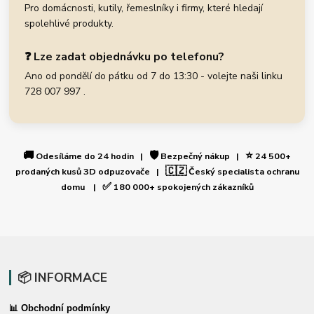
Pro domácnosti, kutily, řemeslníky i firmy, které hledají
spolehlivé produkty.
❓ Lze zadat objednávku po telefonu?
Ano od pondělí do pátku od 7 do 13:30 - volejte naši linku
728 007 997 .
🚚
🛡️
⭐
Odesíláme do 24 hodin |
Bezpečný nákup |
24 500+
🇨🇿
prodaných kusů 3D odpuzovače |
Český specialista ochranu
✅
domu |
180 000+ spokojených zákazníků
📦 INFORMACE
📊 Obchodní podmínky