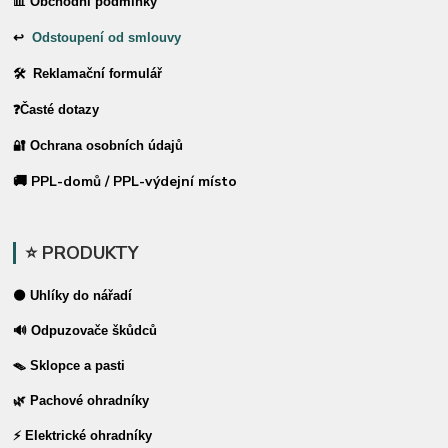
📊 Obchodní podmínky
↩
Odstoupení od smlouvy
🛠 Reklamační formulář
❓Časté dotazy
🔐 Ochrana osobních údajů
🚚 PPL-domů / PPL-výdejní místo
⭐ PRODUKTY
⚫ Uhlíky do nářadí
🔊 Odpuzovače škůdců
🪤 Sklopce a pasti
🌿 Pachové ohradníky
⚡ Elektrické ohradníky