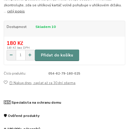
zkontrolujte, zda se uhlíkový kartáč volně pohybuje v uhlíkovém držáku.
...
celý popis
Dostupnost
Skladem 10
180 Kč
149 Kč
bez DPH
Přidat do košíku
Číslo produktu:
054-62-79-160-025
🕒 Nakup dnes, zaplať až za 30 dní zdarma
🇨🇿 Specialista na ochranu domu
🛡️ Ověřené produkty