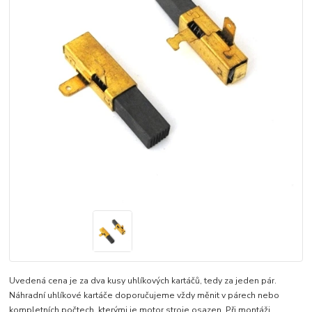
Uvedená cena je za dva kusy uhlíkových kartáčů, tedy za jeden pár.
Náhradní uhlíkové kartáče doporučujeme vždy měnit v párech nebo
kompletních počtech, kterými je motor stroje osazen. Při montáži