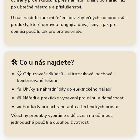
ochrany proti škůdcům, přes náhradní uhlíky do nářadí, až
po užitečné nástroje a příslušenství.
U nás najdete funkční řešení bez zbytečných kompromisů –
produkty, které opravdu fungují a dávají smysl jak pro
domácí použití, tak pro profesionály.
🛠️ Co u nás najdete?
🐭 Odpuzovače škůdců – ultrazvukové, pachové i
kombinované řešení
🔩 Uhlíky a náhradní díly do elektrického nářadí
🧰 Nářadí a praktické vybavení pro dílnu a domácnost
🚗 Produkty pro ochranu auta a technických prostor
Všechny produkty vybíráme s důrazem na účinnost,
jednoduché použití a dlouhou životnost.