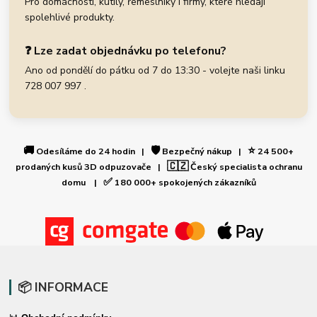
Pro domácnosti, kutily, řemeslníky i firmy, které hledají
spolehlivé produkty.
❓ Lze zadat objednávku po telefonu?
Ano od pondělí do pátku od 7 do 13:30 - volejte naši linku
728 007 997 .
🚚
🛡️
⭐
Odesíláme do 24 hodin |
Bezpečný nákup |
24 500+
🇨🇿
prodaných kusů 3D odpuzovače |
Český specialista ochranu
✅
domu |
180 000+ spokojených zákazníků
📦 INFORMACE