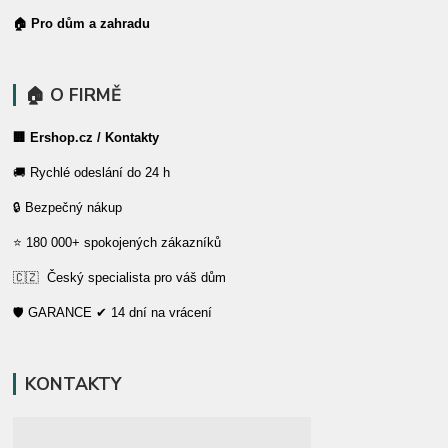
🏠 Pro dům a zahradu
🏠 O FIRMĚ
🏢 Ershop.cz / Kontakty
🚚 Rychlé odeslání do 24 h
🔒 Bezpečný nákup
⭐ 180 000+ spokojených zákazníků
🇨🇿 Český specialista pro váš dům
🛡️ GARANCE ✔ 14 dní na vrácení
KONTAKTY