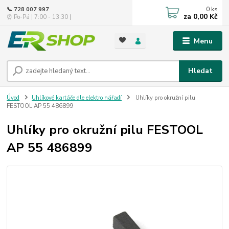
0
ks
📞 728 007 997
za
0,00 Kč
⏰ Po-Pá | 7:00 - 13:30 |
Menu
Hledat
Úvod
Uhlíkové kartáče dle elektro nářadí
Uhlíky pro okružní pilu
FESTOOL AP 55 486899
Uhlíky pro okružní pilu FESTOOL
AP 55 486899