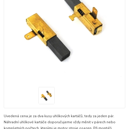
Uvedená cena je za dva kusy uhlíkových kartáčů, tedy za jeden pár.
Náhradní uhlíkové kartáče doporučujeme vždy měnit v párech nebo
kompletních počtech, kterými je motor stroje osazen. Při montáži