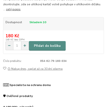
zkontrolujte, zda se uhlíkový kartáč volně pohybuje v uhlíkovém držáku.
...
celý popis
Dostupnost
Skladem 10
180 Kč
149 Kč
bez DPH
Přidat do košíku
Číslo produktu:
054-62-79-160-034
🕒 Nakup dnes, zaplať až za 30 dní zdarma
🇨🇿 Specialista na ochranu domu
🛡️ Ověřené produkty