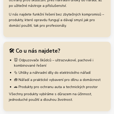
ochrany proti škůdcům, přes náhradní uhlíky do nářadí, až
po užitečné nástroje a příslušenství.
U nás najdete funkční řešení bez zbytečných kompromisů –
produkty, které opravdu fungují a dávají smysl jak pro
domácí použití, tak pro profesionály.
🛠️ Co u nás najdete?
🐭 Odpuzovače škůdců – ultrazvukové, pachové i
kombinované řešení
🔩 Uhlíky a náhradní díly do elektrického nářadí
🧰 Nářadí a praktické vybavení pro dílnu a domácnost
🚗 Produkty pro ochranu auta a technických prostor
Všechny produkty vybíráme s důrazem na účinnost,
jednoduché použití a dlouhou životnost.