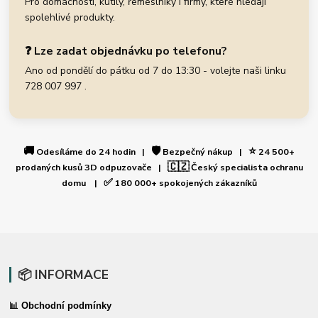
Pro domácnosti, kutily, řemeslníky i firmy, které hledají
spolehlivé produkty.
❓ Lze zadat objednávku po telefonu?
Ano od pondělí do pátku od 7 do 13:30 - volejte naši linku
728 007 997 .
🚚
🛡️
⭐
Odesíláme do 24 hodin |
Bezpečný nákup |
24 500+
🇨🇿
prodaných kusů 3D odpuzovače |
Český specialista ochranu
✅
domu |
180 000+ spokojených zákazníků
📦 INFORMACE
📊 Obchodní podmínky