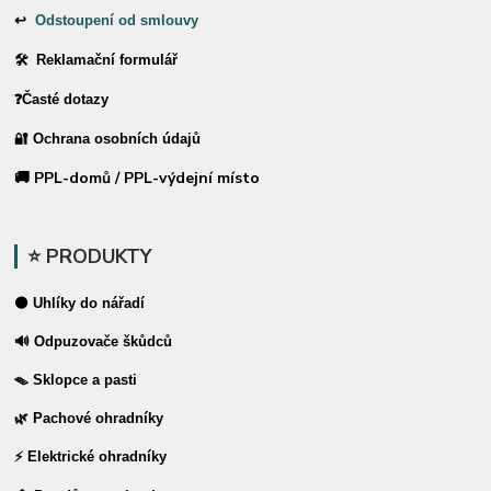
↩
Odstoupení od smlouvy
🛠 Reklamační formulář
❓Časté dotazy
🔐 Ochrana osobních údajů
🚚 PPL-domů / PPL-výdejní místo
⭐ PRODUKTY
⚫ Uhlíky do nářadí
🔊 Odpuzovače škůdců
🪤 Sklopce a pasti
🌿 Pachové ohradníky
⚡ Elektrické ohradníky