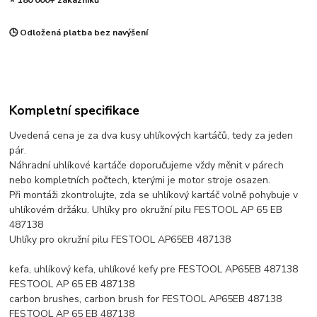
⭐ 180 000+ zákazníků
🕒 Odložená platba bez navýšení
Kompletní specifikace
Uvedená cena je za dva kusy uhlíkových kartáčů, tedy za jeden
pár.
Náhradní uhlíkové kartáče doporučujeme vždy měnit v párech
nebo kompletních počtech, kterými je motor stroje osazen.
Při montáži zkontrolujte, zda se uhlíkový kartáč volně pohybuje v
uhlíkovém držáku. Uhlíky pro okružní pilu FESTOOL AP 65 EB
487138
Uhlíky pro okružní pilu FESTOOL AP65EB 487138
kefa, uhlíkový kefa, uhlíkové kefy pre FESTOOL AP65EB 487138
FESTOOL AP 65 EB 487138
carbon brushes, carbon brush for FESTOOL AP65EB 487138
FESTOOL AP 65 EB 487138