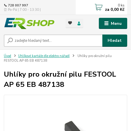
0
ks
📞 728 007 997
za
0,00 Kč
⏰ Po-Pá | 7:00 - 13:30 |
Menu
Hledat
Úvod
Uhlíkové kartáče dle elektro nářadí
Uhlíky pro okružní pilu
FESTOOL AP 65 EB 487138
Uhlíky pro okružní pilu FESTOOL
AP 65 EB 487138