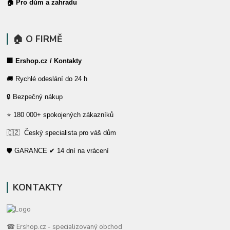
🏠 Pro dům a zahradu
🏠 O FIRMĚ
🏢 Ershop.cz / Kontakty
🚚 Rychlé odeslání do 24 h
🔒 Bezpečný nákup
⭐ 180 000+ spokojených zákazníků
🇨🇿 Český specialista pro váš dům
🛡️ GARANCE ✔ 14 dní na vrácení
KONTAKTY
☎ Ershop.cz - specializovaný obchod