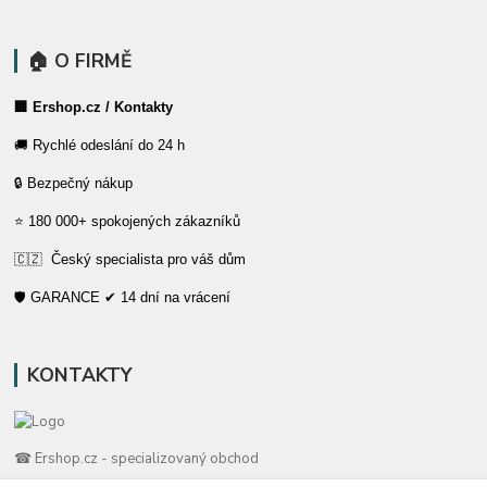
🏠 O FIRMĚ
🏢 Ershop.cz / Kontakty
🚚 Rychlé odeslání do 24 h
🔒 Bezpečný nákup
⭐ 180 000+ spokojených zákazníků
🇨🇿 Český specialista pro váš dům
🛡️ GARANCE ✔ 14 dní na vrácení
KONTAKTY
☎ Ershop.cz - specializovaný obchod