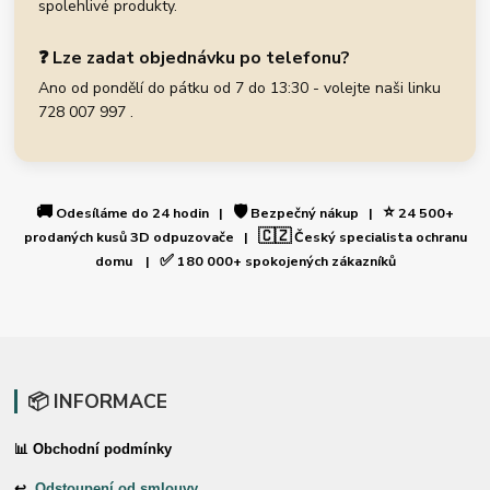
spolehlivé produkty.
❓ Lze zadat objednávku po telefonu?
Ano od pondělí do pátku od 7 do 13:30 - volejte naši linku
728 007 997 .
🚚
🛡️
⭐
Odesíláme do 24 hodin |
Bezpečný nákup |
24 500+
🇨🇿
prodaných kusů 3D odpuzovače |
Český specialista ochranu
✅
domu |
180 000+ spokojených zákazníků
📦 INFORMACE
📊 Obchodní podmínky
↩
Odstoupení od smlouvy