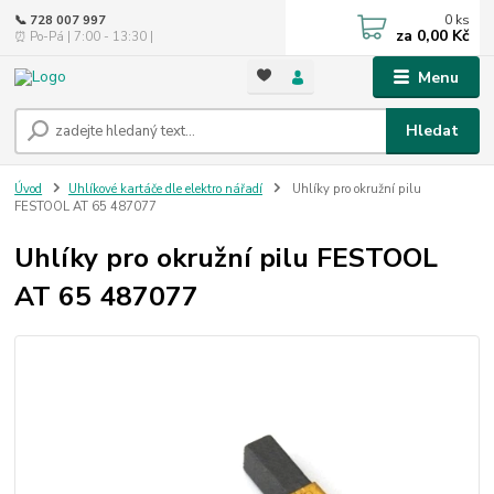
0
ks
📞 728 007 997
za
0,00 Kč
⏰ Po-Pá | 7:00 - 13:30 |
Menu
Hledat
Úvod
Uhlíkové kartáče dle elektro nářadí
Uhlíky pro okružní pilu
FESTOOL AT 65 487077
Uhlíky pro okružní pilu FESTOOL
AT 65 487077