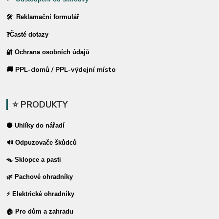
🛠 Reklamační formulář
❓Časté dotazy
🔐 Ochrana osobních údajů
🚚 PPL-domů / PPL-výdejní místo
⭐ PRODUKTY
⚫ Uhlíky do nářadí
🔊 Odpuzovače škůdců
🪤 Sklopce a pasti
🌿 Pachové ohradníky
⚡ Elektrické ohradníky
🏠 Pro dům a zahradu