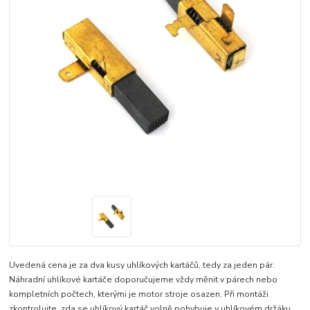
Uvedená cena je za dva kusy uhlíkových kartáčů, tedy za jeden pár.
Náhradní uhlíkové kartáče doporučujeme vždy měnit v párech nebo
kompletních počtech, kterými je motor stroje osazen. Při montáži
zkontrolujte, zda se uhlíkový kartáč volně pohybuje v uhlíkovém držáku.