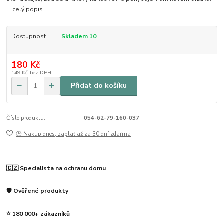
...
celý popis
Dostupnost
Skladem 10
180 Kč
149 Kč
bez DPH
Přidat do košíku
Číslo produktu:
054-62-79-160-037
🕒 Nakup dnes, zaplať až za 30 dní zdarma
🇨🇿 Specialista na ochranu domu
🛡️ Ověřené produkty
⭐ 180 000+ zákazníků