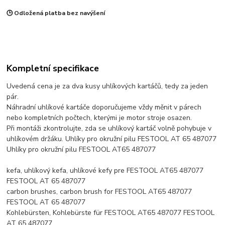
🕒 Odložená platba bez navýšení
Kompletní specifikace
Uvedená cena je za dva kusy uhlíkových kartáčů, tedy za jeden
pár.
Náhradní uhlíkové kartáče doporučujeme vždy měnit v párech
nebo kompletních počtech, kterými je motor stroje osazen.
Při montáži zkontrolujte, zda se uhlíkový kartáč volně pohybuje v
uhlíkovém držáku. Uhlíky pro okružní pilu FESTOOL AT 65 487077
Uhlíky pro okružní pilu FESTOOL AT65 487077
kefa, uhlíkový kefa, uhlíkové kefy pre FESTOOL AT65 487077
FESTOOL AT 65 487077
carbon brushes, carbon brush for FESTOOL AT65 487077
FESTOOL AT 65 487077
Kohlebürsten, Kohlebürste für FESTOOL AT65 487077 FESTOOL
AT 65 487077