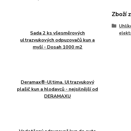
Zboží 
Uhlík
Sada 2 ks všesměrových
elekt
ultrazvukových odpuzovačů kun a
myší - Dosah 1000 m2
Deramax®-Ultima. Ultrazvukový
plašič kun a hlodavců - nejsilnější od
DERAMAXU