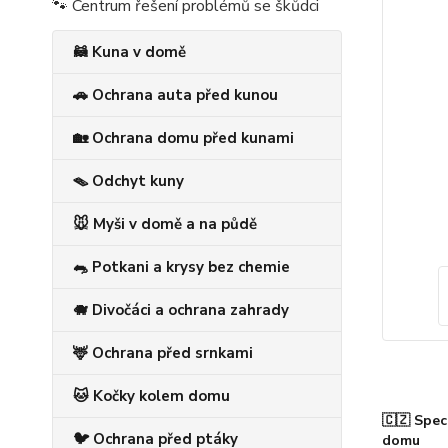
🐾 Centrum řešení problémů se škůdci
🦝 Kuna v domě
🚗 Ochrana auta před kunou
🏡 Ochrana domu před kunami
🪤 Odchyt kuny
🐭 Myši v domě a na půdě
🐀 Potkani a krysy bez chemie
🐗 Divočáci a ochrana zahrady
🦌 Ochrana před srnkami
🐱 Kočky kolem domu
🇨🇿 Spec
🐦 Ochrana před ptáky
domu