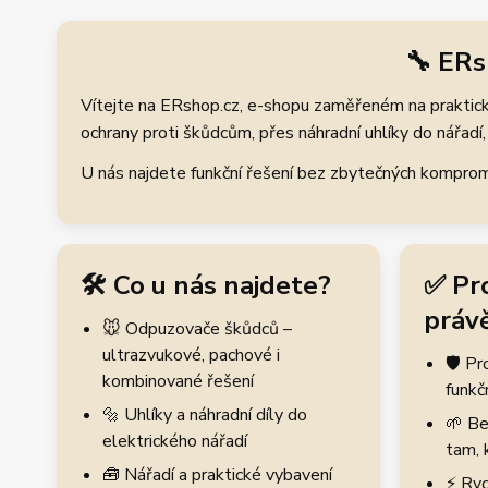
🔧 ERs
Vítejte na ERshop.cz, e-shopu zaměřeném na praktické
ochrany proti škůdcům, přes náhradní uhlíky do nářadí, 
U nás najdete funkční řešení bez zbytečných kompromis
🛠️ Co u nás najdete?
✅ Pr
právě
🐭 Odpuzovače škůdců –
ultrazvukové, pachové i
🛡️ P
kombinované řešení
funkč
🔩 Uhlíky a náhradní díly do
🌱 Be
elektrického nářadí
tam, 
🧰 Nářadí a praktické vybavení
⚡ Ryc