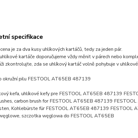
tní specifikace
ena je za dva kusy uhlíkových kartáčů, tedy za jeden pár.
uhlíkové kartáče doporučujeme vždy měnit v párech nebo komplet
ži zkontrolujte, zda se uhlíkový kartáč volně pohybuje v uhlík
ro okružní pilu FESTOOL AT65EB 487139
líkový kefa, uhlíkové kefy pre FESTOOL AT65EB 487139 FE
brushes, carbon brush for FESTOOL AT65EB 487139 FESTOO
rsten, Kohlebürste für FESTOOL AT65EB 487139 FESTOOL 
i węglowe, szczotka węglowa do FESTOOL AT65EB