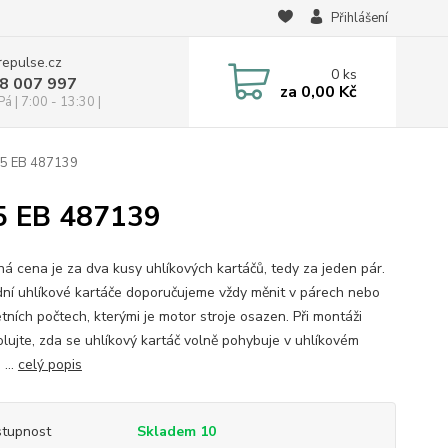
Přihlášení
repulse.cz
0
ks
28 007 997
za
0,00 Kč
á | 7:00 - 13:30 |
 65 EB 487139
65 EB 487139
á cena je za dva kusy uhlíkových kartáčů, tedy za jeden pár.
ní uhlíkové kartáče doporučujeme vždy měnit v párech nebo
tních počtech, kterými je motor stroje osazen. Při montáži
olujte, zda se uhlíkový kartáč volně pohybuje v uhlíkovém
 ...
celý popis
tupnost
Skladem 10