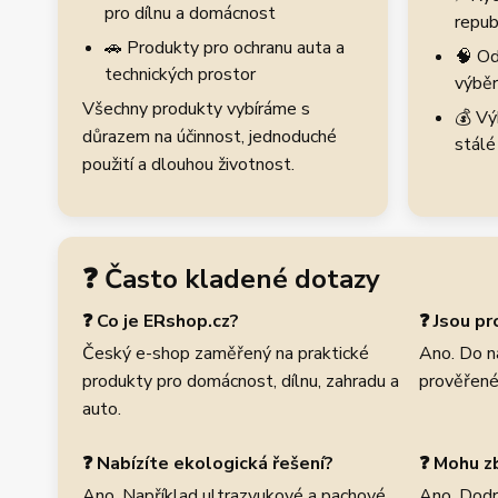
pro dílnu a domácnost
repub
🚗 Produkty pro ochranu auta a
🧠 Od
technických prostor
výběr
Všechny produkty vybíráme s
💰 Vý
důrazem na účinnost, jednoduché
stálé
použití a dlouhou životnost.
❓ Často kladené dotazy
❓ Co je ERshop.cz?
❓ Jsou p
Český e-shop zaměřený na praktické
Ano. Do n
produkty pro domácnost, dílnu, zahradu a
prověřené
auto.
❓ Nabízíte ekologická řešení?
❓ Mohu zb
Ano. Například ultrazvukové a pachové
Ano. Dodr