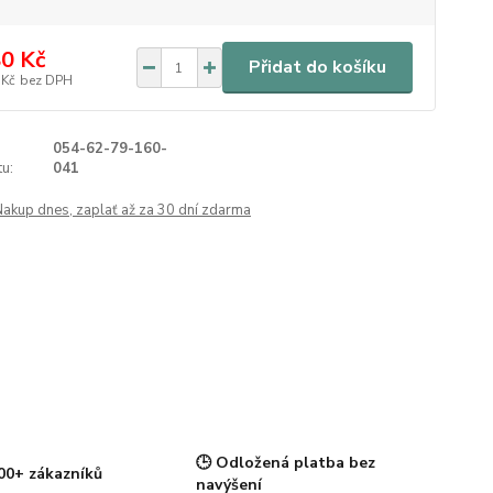
0 Kč
Přidat do košíku
 Kč
bez DPH
054-62-79-160-
u:
041
Nakup dnes, zaplať až za 30 dní zdarma
🕒 Odložená platba bez
00+ zákazníků
navýšení