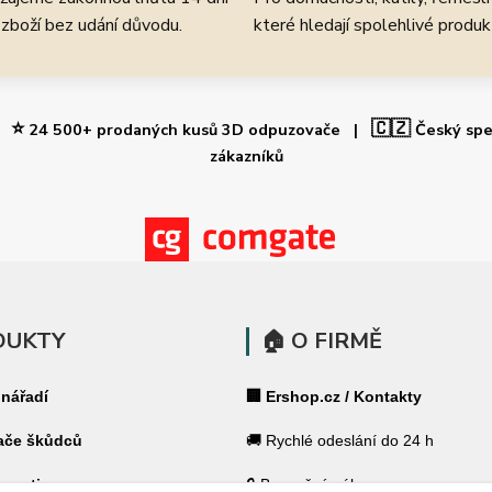
 zboží bez udání důvodu.
které hledají spolehlivé produk
⭐
🇨🇿
 |
24 500+ prodaných kusů 3D odpuzovače |
Český spe
zákazníků
DUKTY
🏠 O FIRMĚ
 nářadí
🏢 Ershop.cz / Kontakty
ače škůdců
🚚 Rychlé odeslání do 24 h
 pasti
🔒 Bezpečný nákup