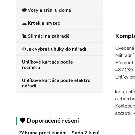
🐝 Vosy a sršni u domu
🕳️ Krtek a hryzec
Komple
🐌 Slimáci na zahradě
Uvedená c
⚙️ Jak vybrat uhlíky do nářadí
Náhradní 
Uhlíkové kartáče podle
Při montá
rozměru
487139
Uhlíky p
Uhlíkové kartáče podle elektro
nářadí
kefa, uh
carbon 
Kohlebü
szczotk
🛡️ Doporučené řešení
Zábrana proti kunám – Sada 2 kusů