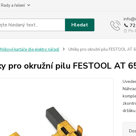
 Rady a řešení
info@
Hledat
📞 7
⏰ Po-P
hlíkové kartáče dle elektro nářadí
Uhlíky pro okružní pilu FESTOOL AT
ky pro okružní pilu FESTOOL AT 
Uveden
Náhrad
komple
zkontr
držáku.
Dos