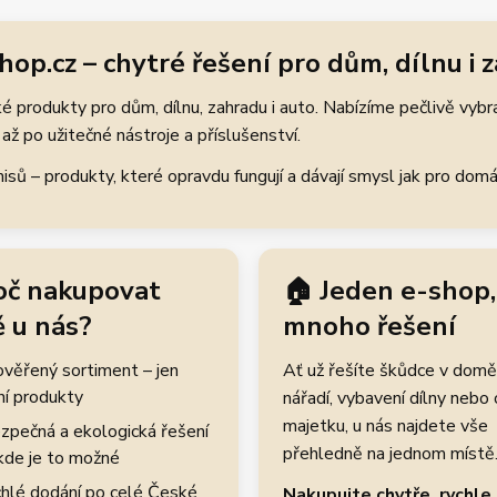
hop.cz – chytré řešení pro dům, dílnu i 
 produkty pro dům, dílnu, zahradu i auto. Nabízíme pečlivě vybr
až po užitečné nástroje a příslušenství.
ů – produkty, které opravdu fungují a dávají smysl jak pro domácí
oč nakupovat
🏠 Jeden e-shop,
 u nás?
mnoho řešení
rověřený sortiment – jen
Ať už řešíte škůdce v domě
ní produkty
nářadí, vybavení dílny nebo
majetku, u nás najdete vše
zpečná a ekologická řešení
přehledně na jednom místě
kde je to možné
hlé dodání po celé České
Nakupujte chytře, rychle 