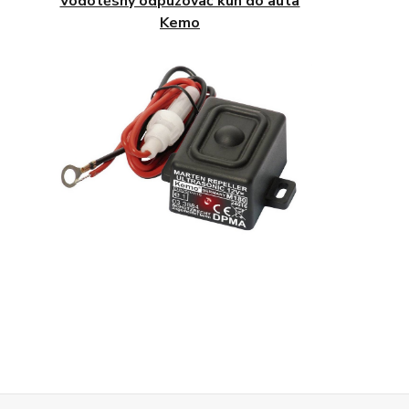
Vodotěsný odpuzovač kun do auta
Kemo