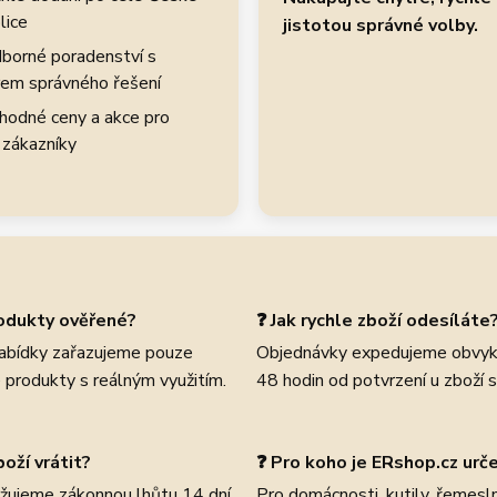
lice
jistotou správné volby.
borné poradenství s
em správného řešení
hodné ceny a akce pro
 zákazníky
rodukty ověřené?
❓ Jak rychle zboží odesíláte
abídky zařazujeme pouze
Objednávky expedujeme obvyk
 produkty s reálným využitím.
48 hodin od potvrzení u zboží 
oží vrátit?
❓ Pro koho je ERshop.cz urč
žujeme zákonnou lhůtu 14 dní
Pro domácnosti, kutily, řemeslní