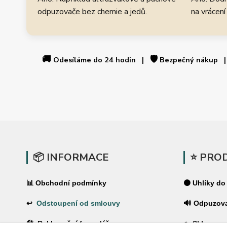
odpuzovače bez chemie a jedů.
na vrácení
🚚
🛡️
Odesíláme do 24 hodin |
Bezpečný nákup
📦 INFORMACE
⭐ PRO
📊 Obchodní podmínky
⚫ Uhlíky do
↩
Odstoupení od smlouvy
🔊 Odpuzov
🛠 Reklamační formulář
🪤 Sklopce a