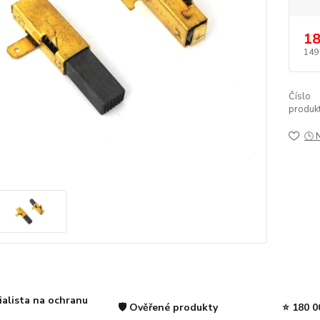
18
149
Číslo
produkt
🕒 
ialista na ochranu
🛡️ Ověřené produkty
⭐ 180 0