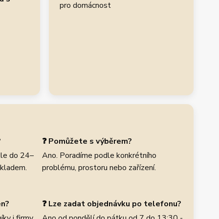
pro domácnost
?
❓ Pomůžete s výběrem?
le do 24–
Ano. Poradíme podle konkrétního
skladem.
problému, prostoru nebo zařízení.
en?
❓ Lze zadat objednávku po telefonu?
ky i firmy,
Ano od pondělí do pátku od 7 do 13:30 -