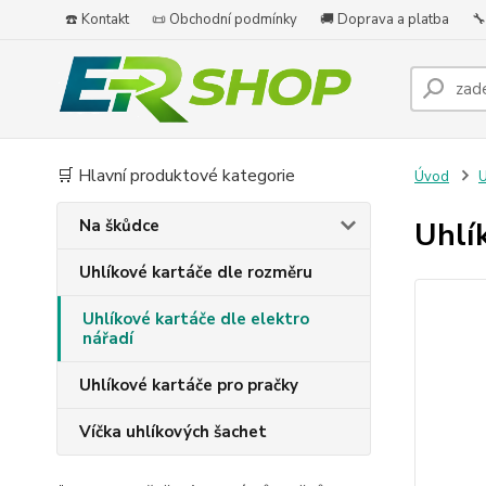
☎️ Kontakt
📜 Obchodní podmínky
🚚 Doprava a platba
🔧
🛒 Hlavní produktové kategorie
Úvod
U
Na škůdce
Uhlí
Uhlíkové kartáče dle rozměru
Uhlíkové kartáče dle elektro
nářadí
Uhlíkové kartáče pro pračky
Víčka uhlíkových šachet