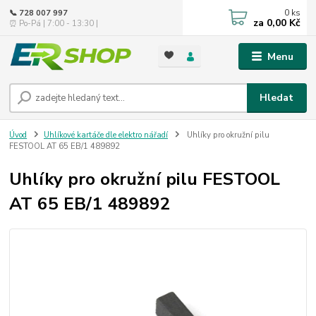
0
ks
📞 728 007 997
za
0,00 Kč
⏰ Po-Pá | 7:00 - 13:30 |
Menu
Hledat
Úvod
Uhlíkové kartáče dle elektro nářadí
Uhlíky pro okružní pilu
FESTOOL AT 65 EB/1 489892
Uhlíky pro okružní pilu FESTOOL
AT 65 EB/1 489892