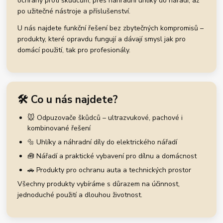
ochrany proti škůdcům, přes náhradní uhlíky do nářadí, až
po užitečné nástroje a příslušenství.
U nás najdete funkční řešení bez zbytečných kompromisů –
produkty, které opravdu fungují a dávají smysl jak pro
domácí použití, tak pro profesionály.
🛠️ Co u nás najdete?
🐭 Odpuzovače škůdců – ultrazvukové, pachové i
kombinované řešení
🔩 Uhlíky a náhradní díly do elektrického nářadí
🧰 Nářadí a praktické vybavení pro dílnu a domácnost
🚗 Produkty pro ochranu auta a technických prostor
Všechny produkty vybíráme s důrazem na účinnost,
jednoduché použití a dlouhou životnost.