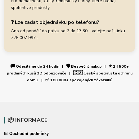
Pro domácnosti, kutily, řemeslníky i firmy, které hledají
spolehlivé produkty.
❓ Lze zadat objednávku po telefonu?
Ano od pondělí do pátku od 7 do 13:30 - volejte naši linku
728 007 997 .
🚚
🛡️
⭐
Odesíláme do 24 hodin |
Bezpečný nákup |
24 500+
🇨🇿
prodaných kusů 3D odpuzovače |
Český specialista ochranu
✅
domu |
180 000+ spokojených zákazníků
📦 INFORMACE
📊 Obchodní podmínky