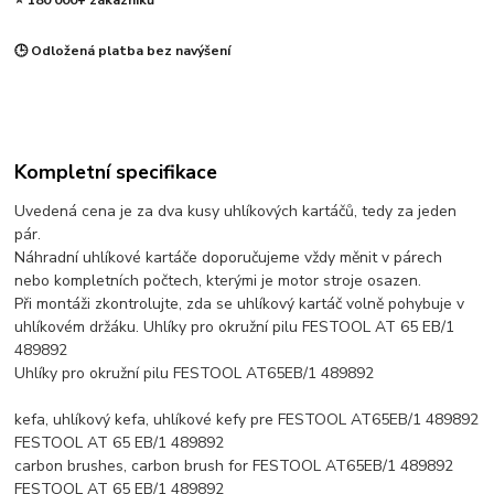
⭐ 180 000+ zákazníků
🕒 Odložená platba bez navýšení
Kompletní specifikace
Uvedená cena je za dva kusy uhlíkových kartáčů, tedy za jeden
pár.
Náhradní uhlíkové kartáče doporučujeme vždy měnit v párech
nebo kompletních počtech, kterými je motor stroje osazen.
Při montáži zkontrolujte, zda se uhlíkový kartáč volně pohybuje v
uhlíkovém držáku. Uhlíky pro okružní pilu FESTOOL AT 65 EB/1
489892
Uhlíky pro okružní pilu FESTOOL AT65EB/1 489892
kefa, uhlíkový kefa, uhlíkové kefy pre FESTOOL AT65EB/1 489892
FESTOOL AT 65 EB/1 489892
carbon brushes, carbon brush for FESTOOL AT65EB/1 489892
FESTOOL AT 65 EB/1 489892