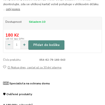
zkontrolujte, zda se uhlíkový kartáč volně pohybuje v uhlíkovém držáku.
...
celý popis
Dostupnost
Skladem 10
180 Kč
149 Kč
bez DPH
Přidat do košíku
Číslo produktu:
054-62-79-160-043
🕒 Nakup dnes, zaplať až za 30 dní zdarma
🇨🇿 Specialista na ochranu domu
🛡️ Ověřené produkty