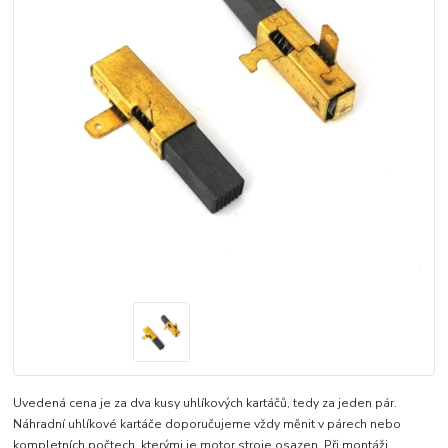
Uvedená cena je za dva kusy uhlíkových kartáčů, tedy za jeden pár.
Náhradní uhlíkové kartáče doporučujeme vždy měnit v párech nebo
kompletních počtech, kterými je motor stroje osazen. Při montáži