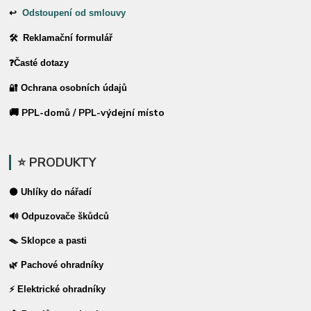
↩
Odstoupení od smlouvy
🛠 Reklamační formulář
❓Časté dotazy
🔐 Ochrana osobních údajů
🚚 PPL-domů / PPL-výdejní místo
⭐ PRODUKTY
⚫ Uhlíky do nářadí
🔊 Odpuzovače škůdců
🪤 Sklopce a pasti
🌿 Pachové ohradníky
⚡ Elektrické ohradníky