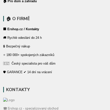
🏠 Pro dům a zahradu
🏠 O FIRMĚ
🏢 Ershop.cz / Kontakty
🚚 Rychlé odeslání do 24 h
🔒 Bezpečný nákup
⭐ 180 000+ spokojených zákazníků
🇨🇿 Český specialista pro váš dům
🛡️ GARANCE ✔ 14 dní na vrácení
KONTAKTY
☎ Ershop.cz - specializovaný obchod