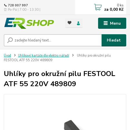
0
ks
📞 728 007 997
za
0,00 Kč
⏰ Po-Pá | 7:00 - 13:30 |
Menu
Hledat
Úvod
Uhlíkové kartáče dle elektro nářadí
Uhlíky pro okružní pilu
FESTOOL ATF 55 220V 489809
Uhlíky pro okružní pilu FESTOOL
ATF 55 220V 489809