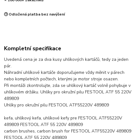
⭐ 180 000+ zákazníků
🕒 Odložená platba bez navýšení
Kompletní specifikace
Uvedená cena je za dva kusy uhlíkových kartáčů, tedy za jeden
pár.
Náhradní uhlíkové kartáče doporučujeme vždy měnit v párech
nebo kompletních počtech, kterými je motor stroje osazen.
Při montáži zkontrolujte, zda se uhlíkový kartáč volně pohybuje v
uhlíkovém držáku. Uhlíky pro okružní pilu FESTOOL ATF 55 220V
489809
Uhlíky pro okružní pilu FESTOOL ATF55220V 489809
kefa, uhlíkový kefa, uhlíkové kefy pre FESTOOL ATF55220V
489809 FESTOOL ATF 55 220V 489809
carbon brushes, carbon brush for FESTOOL ATF55220V 489809
FESTOOL ATF 55 220V 489809