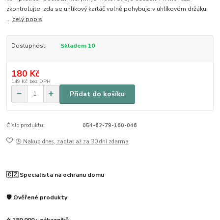
zkontrolujte, zda se uhlíkový kartáč volně pohybuje v uhlíkovém držáku.
...
celý popis
Dostupnost
Skladem 10
180 Kč
149 Kč
bez DPH
Přidat do košíku
Číslo produktu:
054-62-79-160-046
🕒 Nakup dnes, zaplať až za 30 dní zdarma
🇨🇿 Specialista na ochranu domu
🛡️ Ověřené produkty