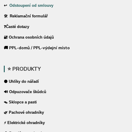
↩
Odstoupení od smlouvy
🛠 Reklamační formulář
❓Časté dotazy
🔐 Ochrana osobních údajů
🚚 PPL-domů / PPL-výdejní místo
⭐ PRODUKTY
⚫ Uhlíky do nářadí
🔊 Odpuzovače škůdců
🪤 Sklopce a pasti
🌿 Pachové ohradníky
⚡ Elektrické ohradníky