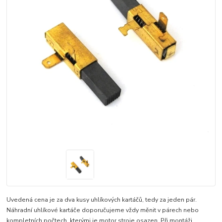
Uvedená cena je za dva kusy uhlíkových kartáčů, tedy za jeden pár.
Náhradní uhlíkové kartáče doporučujeme vždy měnit v párech nebo
kompletních počtech, kterými je motor stroje osazen. Při montáži