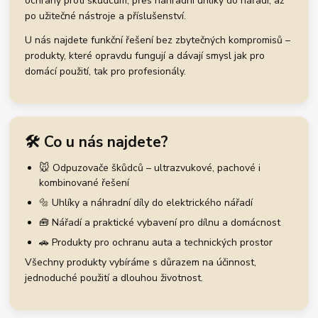
ochrany proti škůdcům, přes náhradní uhlíky do nářadí, až
po užitečné nástroje a příslušenství.
U nás najdete funkční řešení bez zbytečných kompromisů –
produkty, které opravdu fungují a dávají smysl jak pro
domácí použití, tak pro profesionály.
🛠️ Co u nás najdete?
🐭 Odpuzovače škůdců – ultrazvukové, pachové i
kombinované řešení
🔩 Uhlíky a náhradní díly do elektrického nářadí
🧰 Nářadí a praktické vybavení pro dílnu a domácnost
🚗 Produkty pro ochranu auta a technických prostor
Všechny produkty vybíráme s důrazem na účinnost,
jednoduché použití a dlouhou životnost.