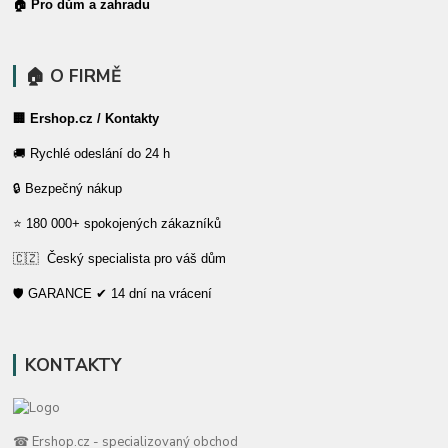
🏠 Pro dům a zahradu
🏠 O FIRMĚ
🏢 Ershop.cz / Kontakty
🚚 Rychlé odeslání do 24 h
🔒 Bezpečný nákup
⭐ 180 000+ spokojených zákazníků
🇨🇿 Český specialista pro váš dům
🛡️ GARANCE ✔ 14 dní na vrácení
KONTAKTY
☎ Ershop.cz - specializovaný obchod