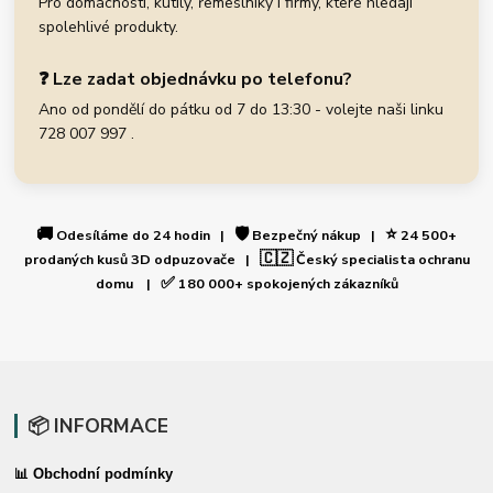
Pro domácnosti, kutily, řemeslníky i firmy, které hledají
spolehlivé produkty.
❓ Lze zadat objednávku po telefonu?
Ano od pondělí do pátku od 7 do 13:30 - volejte naši linku
728 007 997 .
🚚
🛡️
⭐
Odesíláme do 24 hodin |
Bezpečný nákup |
24 500+
🇨🇿
prodaných kusů 3D odpuzovače |
Český specialista ochranu
✅
domu |
180 000+ spokojených zákazníků
📦 INFORMACE
📊 Obchodní podmínky