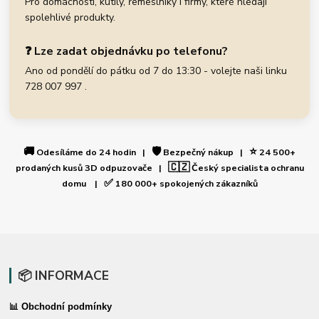
Pro domácnosti, kutily, řemeslníky i firmy, které hledají
spolehlivé produkty.
❓ Lze zadat objednávku po telefonu?
Ano od pondělí do pátku od 7 do 13:30 - volejte naši linku
728 007 997 .
🚚
🛡️
⭐
Odesíláme do 24 hodin |
Bezpečný nákup |
24 500+
🇨🇿
prodaných kusů 3D odpuzovače |
Český specialista ochranu
✅
domu |
180 000+ spokojených zákazníků
📦 INFORMACE
📊 Obchodní podmínky