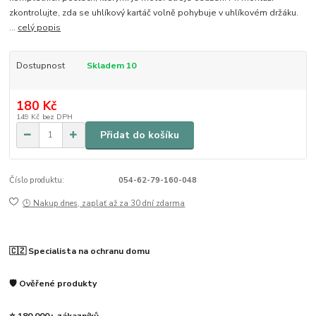
zkontrolujte, zda se uhlíkový kartáč volně pohybuje v uhlíkovém držáku.
...
celý popis
Dostupnost
Skladem 10
180 Kč
149 Kč
bez DPH
Přidat do košíku
Číslo produktu:
054-62-79-160-048
🕒 Nakup dnes, zaplať až za 30 dní zdarma
🇨🇿 Specialista na ochranu domu
🛡️ Ověřené produkty