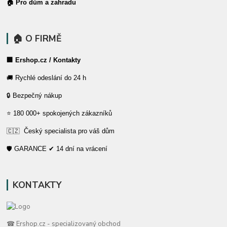
🏠 Pro dům a zahradu
🏠 O FIRMĚ
🏢 Ershop.cz / Kontakty
🚚 Rychlé odeslání do 24 h
🔒 Bezpečný nákup
⭐ 180 000+ spokojených zákazníků
🇨🇿 Český specialista pro váš dům
🛡️ GARANCE ✔ 14 dní na vrácení
KONTAKTY
☎ Ershop.cz - specializovaný obchod