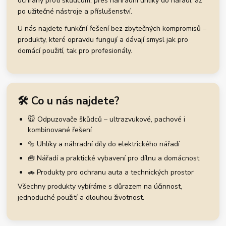
ochrany proti škůdcům, přes náhradní uhlíky do nářadí, až
po užitečné nástroje a příslušenství.
U nás najdete funkční řešení bez zbytečných kompromisů –
produkty, které opravdu fungují a dávají smysl jak pro
domácí použití, tak pro profesionály.
🛠️ Co u nás najdete?
🐭 Odpuzovače škůdců – ultrazvukové, pachové i
kombinované řešení
🔩 Uhlíky a náhradní díly do elektrického nářadí
🧰 Nářadí a praktické vybavení pro dílnu a domácnost
🚗 Produkty pro ochranu auta a technických prostor
Všechny produkty vybíráme s důrazem na účinnost,
jednoduché použití a dlouhou životnost.