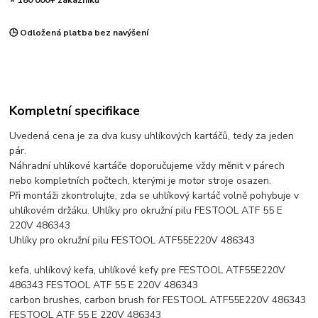
⭐ 180 000+ zákazníků
🕒 Odložená platba bez navýšení
Kompletní specifikace
Uvedená cena je za dva kusy uhlíkových kartáčů, tedy za jeden
pár.
Náhradní uhlíkové kartáče doporučujeme vždy měnit v párech
nebo kompletních počtech, kterými je motor stroje osazen.
Při montáži zkontrolujte, zda se uhlíkový kartáč volně pohybuje v
uhlíkovém držáku. Uhlíky pro okružní pilu FESTOOL ATF 55 E
220V 486343
Uhlíky pro okružní pilu FESTOOL ATF55E220V 486343
kefa, uhlíkový kefa, uhlíkové kefy pre FESTOOL ATF55E220V
486343 FESTOOL ATF 55 E 220V 486343
carbon brushes, carbon brush for FESTOOL ATF55E220V 486343
FESTOOL ATF 55 E 220V 486343