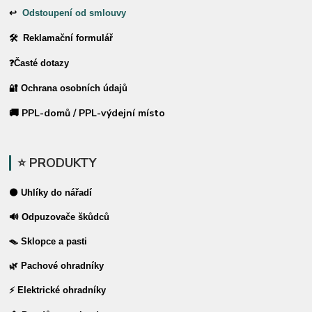
↩
Odstoupení od smlouvy
🛠 Reklamační formulář
❓Časté dotazy
🔐 Ochrana osobních údajů
🚚 PPL-domů / PPL-výdejní místo
⭐ PRODUKTY
⚫ Uhlíky do nářadí
🔊 Odpuzovače škůdců
🪤 Sklopce a pasti
🌿 Pachové ohradníky
⚡ Elektrické ohradníky