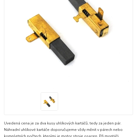
Uvedená cena je za dva kusy uhlíkových kartáčů, tedy za jeden pár.
Náhradní uhlíkové kartáče doporučujeme vždy měnit v párech nebo
kompletních počtech, kterými je motor stroje osazen. Při montáži