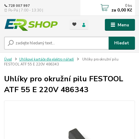
0
ks
📞 728 007 997
za
0,00 Kč
⏰ Po-Pá | 7:00 - 13:30 |
Menu
Hledat
Úvod
Uhlíkové kartáče dle elektro nářadí
Uhlíky pro okružní pilu
FESTOOL ATF 55 E 220V 486343
Uhlíky pro okružní pilu FESTOOL
ATF 55 E 220V 486343