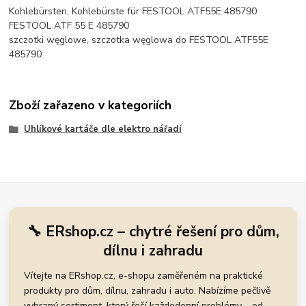
Kohlebürsten, Kohlebürste für FESTOOL ATF55E 485790
FESTOOL ATF 55 E 485790
szczotki węglowe, szczotka węglowa do FESTOOL ATF55E
485790
Zboží zařazeno v kategoriích
Uhlíkové kartáče dle elektro nářadí
🔧 ERshop.cz – chytré řešení pro dům,
dílnu i zahradu
Vítejte na ERshop.cz, e-shopu zaměřeném na praktické
produkty pro dům, dílnu, zahradu i auto. Nabízíme pečlivě
vybraný sortiment, který řeší každodenní problémy – od