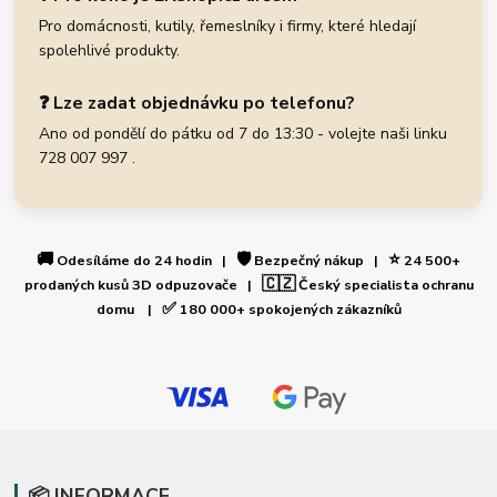
Pro domácnosti, kutily, řemeslníky i firmy, které hledají
spolehlivé produkty.
❓ Lze zadat objednávku po telefonu?
Ano od pondělí do pátku od 7 do 13:30 - volejte naši linku
728 007 997 .
🚚
🛡️
⭐
Odesíláme do 24 hodin |
Bezpečný nákup |
24 500+
🇨🇿
prodaných kusů 3D odpuzovače |
Český specialista ochranu
✅
domu |
180 000+ spokojených zákazníků
📦 INFORMACE