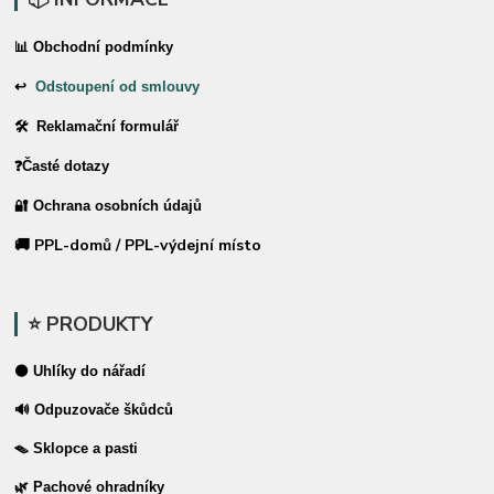
📊 Obchodní podmínky
↩
Odstoupení od smlouvy
🛠 Reklamační formulář
❓Časté dotazy
🔐 Ochrana osobních údajů
🚚 PPL-domů / PPL-výdejní místo
⭐ PRODUKTY
⚫ Uhlíky do nářadí
🔊 Odpuzovače škůdců
🪤 Sklopce a pasti
🌿 Pachové ohradníky