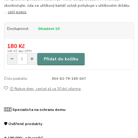
zkontrolujte, zda se uhlíkový kartáč volně pohybuje v uhlíkovém držáku.
...
celý popis
Dostupnost
Skladem 10
180 Kč
149 Kč
bez DPH
Přidat do košíku
Číslo produktu:
054-62-79-160-047
🕒 Nakup dnes, zaplať až za 30 dní zdarma
🇨🇿 Specialista na ochranu domu
🛡️ Ověřené produkty