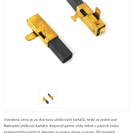
Uvedená cena je za dva kusy uhlíkových kartáčů, tedy za jeden pár.
Náhradní uhlíkové kartáče doporučujeme vždy měnit v párech nebo
kompletních počtech, kterými je motor stroje osazen. Při montáži