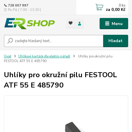
0
ks
📞 728 007 997
za
0,00 Kč
⏰ Po-Pá | 7:00 - 13:30 |
Menu
Hledat
Úvod
Uhlíkové kartáče dle elektro nářadí
Uhlíky pro okružní pilu
FESTOOL ATF 55 E 485790
Uhlíky pro okružní pilu FESTOOL
ATF 55 E 485790