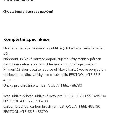
⭐ 180 000+ zákazníků
🕒 Odložená platba bez navýšení
Kompletní specifikace
Uvedená cena je za dva kusy uhlíkových kartáčů, tedy za jeden
pár.
Náhradní uhlíkové kartáče doporučujeme vždy měnit v párech
nebo kompletních počtech, kterými je motor stroje osazen.
Při montáži zkontrolujte, zda se uhlíkový kartáč volně pohybuje v
uhlíkovém držáku. Uhlíky pro okružní pilu FESTOOL ATF 55 E
485790
Uhlíky pro okružní pilu FESTOOL ATF55E 485790
kefa, uhlíkový kefa, uhlíkové kefy pre FESTOOL ATF55E 485790
FESTOOL ATF 55 E 485790
carbon brushes, carbon brush for FESTOOL ATF55E 485790
FESTOOL ATF 55 E 485790