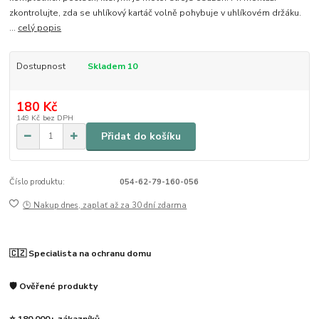
zkontrolujte, zda se uhlíkový kartáč volně pohybuje v uhlíkovém držáku.
...
celý popis
Dostupnost
Skladem 10
180 Kč
149 Kč
bez DPH
Přidat do košíku
Číslo produktu:
054-62-79-160-056
🕒 Nakup dnes, zaplať až za 30 dní zdarma
🇨🇿 Specialista na ochranu domu
🛡️ Ověřené produkty