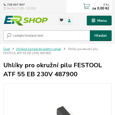
0
ks
📞 728 007 997
za
0,00 Kč
⏰ Po-Pá | 7:00 - 13:30 |
Menu
Hledat
Úvod
Uhlíkové kartáče dle elektro nářadí
Uhlíky pro okružní pilu
FESTOOL ATF 55 EB 230V 487900
Uhlíky pro okružní pilu FESTOOL
ATF 55 EB 230V 487900