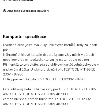
⭐ 180 000+ zákazníků
🕒 Odložená platba bez navýšení
Kompletní specifikace
Uvedená cena je za dva kusy uhlíkových kartáčů, tedy za jeden
pár.
Náhradní uhlíkové kartáče doporučujeme vždy měnit v párech
nebo kompletních počtech, kterými je motor stroje osazen.
Při montáži zkontrolujte, zda se uhlíkový kartáč volně pohybuje v
uhlíkovém držáku. Uhlíky pro okružní pilu FESTOOL ATF 55 EB
230V 487900
Uhlíky pro okružní pilu FESTOOL ATF55EB230V 487900
kefa, uhlíkový kefa, uhlíkové kefy pre FESTOOL ATF55EB230V
487900 FESTOOL ATF 55 EB 230V 487900
carbon brushes, carbon brush for FESTOOL ATF55EB230V
487900 FESTOOL ATF 55 EB 230V 487900