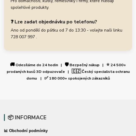
Pro domácnosti, kutily, řemeslníky i firmy, které hledají
spolehlivé produkty.
❓ Lze zadat objednávku po telefonu?
Ano od pondělí do pátku od 7 do 13:30 - volejte naši linku
728 007 997 .
🚚
🛡️
⭐
Odesíláme do 24 hodin |
Bezpečný nákup |
24 500+
🇨🇿
prodaných kusů 3D odpuzovače |
Český specialista ochranu
✅
domu |
180 000+ spokojených zákazníků
📦 INFORMACE
📊 Obchodní podmínky