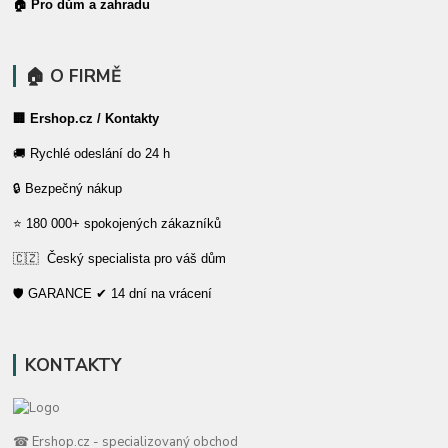
🏠 Pro dům a zahradu
🏠 O FIRMĚ
🏢 Ershop.cz / Kontakty
🚚 Rychlé odeslání do 24 h
🔒 Bezpečný nákup
⭐ 180 000+ spokojených zákazníků
🇨🇿 Český specialista pro váš dům
🛡️ GARANCE ✔ 14 dní na vrácení
KONTAKTY
☎ Ershop.cz - specializovaný obchod