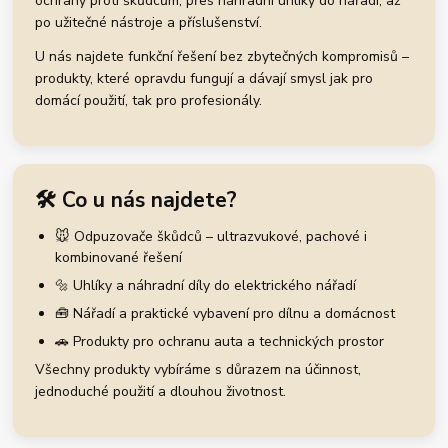
ochrany proti škůdcům, přes náhradní uhlíky do nářadí, až
po užitečné nástroje a příslušenství.
U nás najdete funkční řešení bez zbytečných kompromisů –
produkty, které opravdu fungují a dávají smysl jak pro
domácí použití, tak pro profesionály.
🛠️ Co u nás najdete?
🐭 Odpuzovače škůdců – ultrazvukové, pachové i
kombinované řešení
🔩 Uhlíky a náhradní díly do elektrického nářadí
🧰 Nářadí a praktické vybavení pro dílnu a domácnost
🚗 Produkty pro ochranu auta a technických prostor
Všechny produkty vybíráme s důrazem na účinnost,
jednoduché použití a dlouhou životnost.