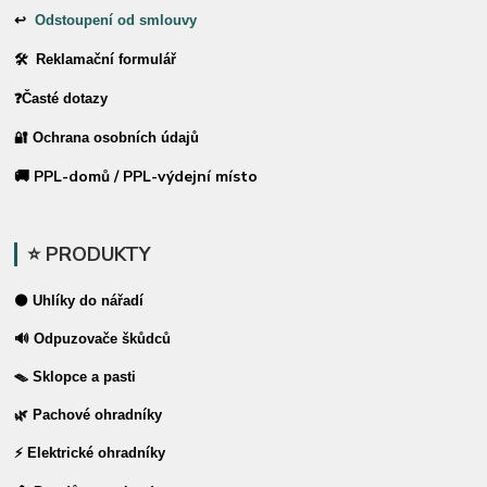
↩
Odstoupení od smlouvy
🛠 Reklamační formulář
❓Časté dotazy
🔐 Ochrana osobních údajů
🚚 PPL-domů / PPL-výdejní místo
⭐ PRODUKTY
⚫ Uhlíky do nářadí
🔊 Odpuzovače škůdců
🪤 Sklopce a pasti
🌿 Pachové ohradníky
⚡ Elektrické ohradníky