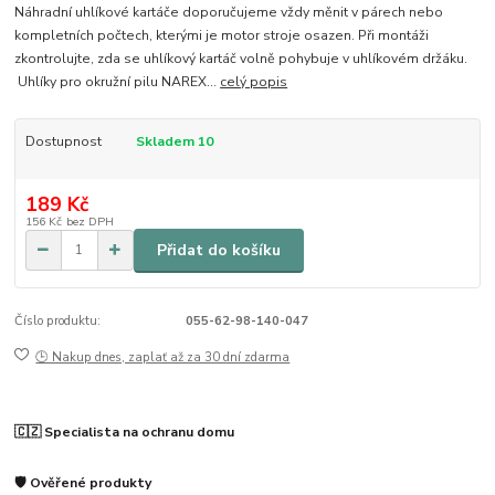
Náhradní uhlíkové kartáče doporučujeme vždy měnit v párech nebo
kompletních počtech, kterými je motor stroje osazen. Při montáži
zkontrolujte, zda se uhlíkový kartáč volně pohybuje v uhlíkovém držáku.
Uhlíky pro okružní pilu NAREX...
celý popis
Dostupnost
Skladem 10
189 Kč
156 Kč
bez DPH
Přidat do košíku
Číslo produktu:
055-62-98-140-047
🕒 Nakup dnes, zaplať až za 30 dní zdarma
🇨🇿 Specialista na ochranu domu
🛡️ Ověřené produkty