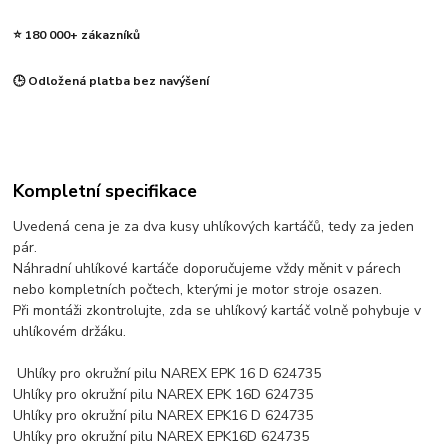
⭐ 180 000+ zákazníků
🕒 Odložená platba bez navýšení
Kompletní specifikace
Uvedená cena je za dva kusy uhlíkových kartáčů, tedy za jeden
pár.
Náhradní uhlíkové kartáče doporučujeme vždy měnit v párech
nebo kompletních počtech, kterými je motor stroje osazen.
Při montáži zkontrolujte, zda se uhlíkový kartáč volně pohybuje v
uhlíkovém držáku.
Uhlíky pro okružní pilu NAREX EPK 16 D 624735
Uhlíky pro okružní pilu NAREX EPK 16D 624735
Uhlíky pro okružní pilu NAREX EPK16 D 624735
Uhlíky pro okružní pilu NAREX EPK16D 624735