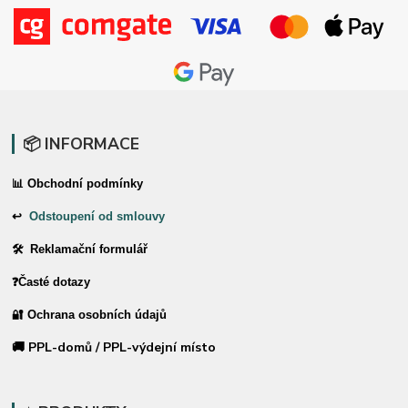
📦 INFORMACE
📊 Obchodní podmínky
↩
Odstoupení od smlouvy
🛠 Reklamační formulář
❓Časté dotazy
🔐 Ochrana osobních údajů
🚚 PPL-domů / PPL-výdejní místo