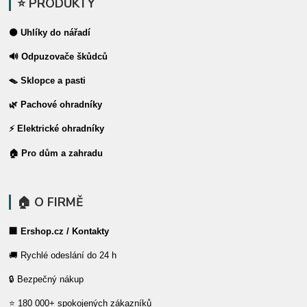
⭐ PRODUKTY
⚫ Uhlíky do nářadí
🔊 Odpuzovače škůdců
🪤 Sklopce a pasti
🌿 Pachové ohradníky
⚡ Elektrické ohradníky
🏠 Pro dům a zahradu
🏠 O FIRMĚ
🏢 Ershop.cz / Kontakty
🚚 Rychlé odeslání do 24 h
🔒 Bezpečný nákup
⭐ 180 000+ spokojených zákazníků