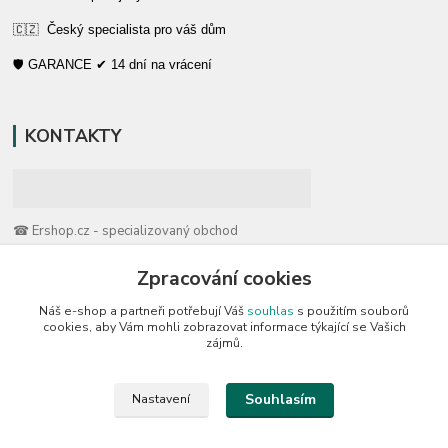
🇨🇿 Český specialista pro váš dům
🛡️ GARANCE ✔ 14 dní na vrácení
KONTAKTY
☎ Ershop.cz - specializovaný obchod
Zpracování cookies
🛡️ Zákaznická podpora
📞 728 007 997
Náš e-shop a partneři potřebují Váš
souhlas
s použitím souborů
⏰ Po-Pá | 7:00 - 13:30 |
cookies, aby Vám mohli zobrazovat informace týkající se Vašich
zájmů.
info@repulse.cz
Souhlasím
Nastavení