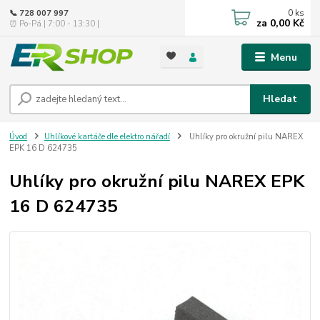
0
ks
📞 728 007 997
za
0,00 Kč
⏰ Po-Pá | 7:00 - 13:30 |
Menu
Hledat
Úvod
Uhlíkové kartáče dle elektro nářadí
Uhlíky pro okružní pilu NAREX
EPK 16 D 624735
Uhlíky pro okružní pilu NAREX EPK
16 D 624735