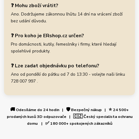
❓ Mohu zboží vrátit?
Ano. Dodržujeme zákonnou lhůtu 14 dní na vrácení zboží
bez udání důvodu.
❓ Pro koho je ERshop.cz určen?
Pro domácnosti, kutily, řemeslníky i firmy, které hledají
spolehlivé produkty.
❓ Lze zadat objednávku po telefonu?
Ano od pondělí do pátku od 7 do 13:30 - volejte naši linku
728 007 997 .
🚚
🛡️
⭐
Odesíláme do 24 hodin |
Bezpečný nákup |
24 500+
🇨🇿
prodaných kusů 3D odpuzovače |
Český specialista ochranu
✅
domu |
180 000+ spokojených zákazníků