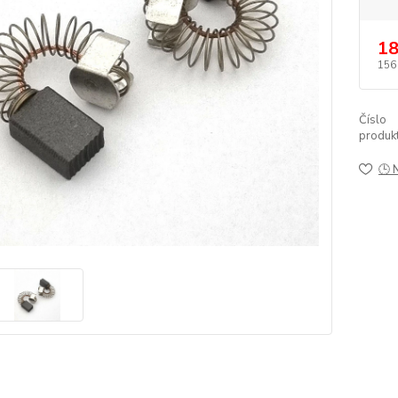
18
156
Číslo
produkt
🕒 