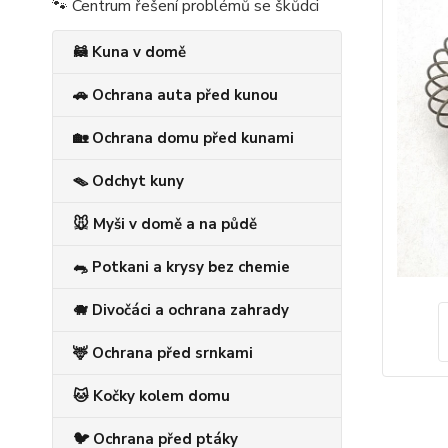
🐾 Centrum řešení problémů se škůdci
🦝 Kuna v domě
🚗 Ochrana auta před kunou
🏡 Ochrana domu před kunami
🪤 Odchyt kuny
🐭 Myši v domě a na půdě
🐀 Potkani a krysy bez chemie
🐗 Divočáci a ochrana zahrady
🦌 Ochrana před srnkami
🐱 Kočky kolem domu
🐦 Ochrana před ptáky