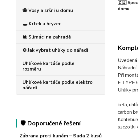
🇨🇿 Spec
domu
🐝 Vosy a sršni u domu
🕳️ Krtek a hryzec
🐌 Slimáci na zahradě
Komple
⚙️ Jak vybrat uhlíky do nářadí
Uvedená c
Uhlíkové kartáče podle
Náhradní 
rozměru
Při mont
Uhlíkové kartáče podle elektro
E TYPE 
nářadí
Uhlíky 
kefa, u
carbon 
Kohlebü
🛡️ Doporučené řešení
szczotk
Zábrana proti kunám – Sada 2 kusů