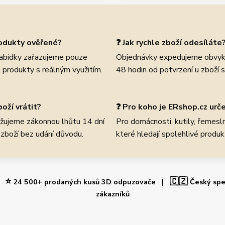
rodukty ověřené?
❓ Jak rychle zboží odesíláte
abídky zařazujeme pouze
Objednávky expedujeme obvyk
 produkty s reálným využitím.
48 hodin od potvrzení u zboží 
oží vrátit?
❓ Pro koho je ERshop.cz urč
žujeme zákonnou lhůtu 14 dní
Pro domácnosti, kutily, řemeslní
 zboží bez udání důvodu.
které hledají spolehlivé produk
⭐
🇨🇿
 |
24 500+ prodaných kusů 3D odpuzovače |
Český spe
zákazníků