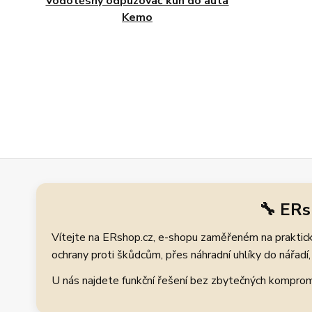
Vodotěsný odpuzovač kun do auta
Kemo
🔧 ERs
Vítejte na ERshop.cz, e-shopu zaměřeném na praktické
ochrany proti škůdcům, přes náhradní uhlíky do nářadí, 
U nás najdete funkční řešení bez zbytečných kompromis