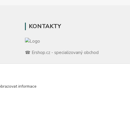
KONTAKTY
☎ Ershop.cz - specializovaný obchod
🛡️ Zákaznická podpora
📞 728 007 997
ů
⏰ Po-Pá | 7:00 - 13:30 |
obrazovat informace
m
info@repulse.cz