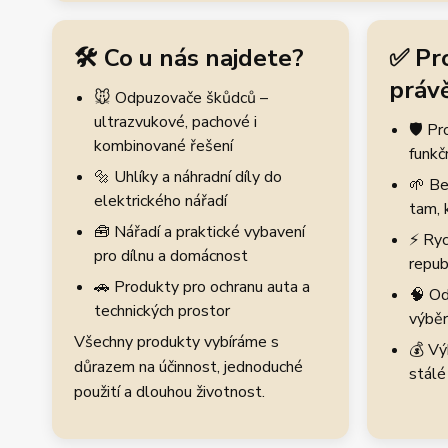
🛠️ Co u nás najdete?
✅ Pr
právě
🐭 Odpuzovače škůdců –
ultrazvukové, pachové i
🛡️ P
kombinované řešení
funkč
🔩 Uhlíky a náhradní díly do
🌱 Be
elektrického nářadí
tam, 
🧰 Nářadí a praktické vybavení
⚡ Ryc
pro dílnu a domácnost
repub
🚗 Produkty pro ochranu auta a
🧠 Od
technických prostor
výběr
Všechny produkty vybíráme s
💰 Vý
důrazem na účinnost, jednoduché
stálé
použití a dlouhou životnost.