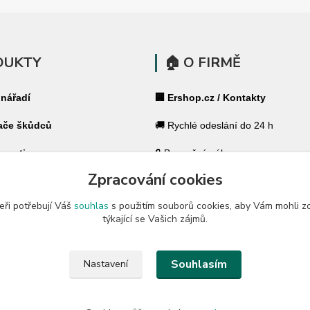
DUKTY
🏠 O FIRMĚ
 nářadí
🏢 Ershop.cz / Kontakty
ače škůdců
🚚 Rychlé odeslání do 24 h
 pasti
🔒 Bezpečný nákup
Zpracování cookies
ohradníky
⭐ 180 000+ spokojených zákazník
eři potřebují Váš
souhlas
s použitím souborů cookies, aby Vám mohli z
 ohradníky
🇨🇿 Český specialista pro váš dů
týkající se Vašich zájmů.
a zahradu
🛡️ GARANCE ✔ 14 dní na vrácení
Souhlasím
Nastavení