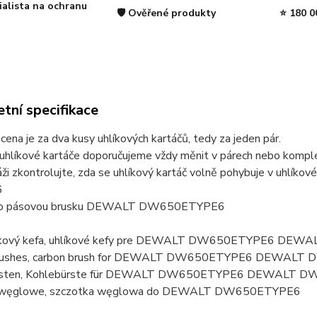
ialista na ochranu
🛡️ Ověřené produkty
⭐ 180 0
tní specifikace
ena je za dva kusy uhlíkových kartáčů, tedy za jeden pár.
uhlíkové kartáče doporučujeme vždy měnit v párech nebo komplet
áži zkontrolujte, zda se uhlíkový kartáč volně pohybuje v uhl
6
pro pásovou brusku DEWALT DW650ETYPE6
hlíkový kefa, uhlíkové kefy pre DEWALT DW650ETYPE6 DEW
brushes, carbon brush for DEWALT DW650ETYPE6 DEWALT 
rsten, Kohlebürste für DEWALT DW650ETYPE6 DEWALT DW
i węglowe, szczotka węglowa do DEWALT DW650ETYPE6