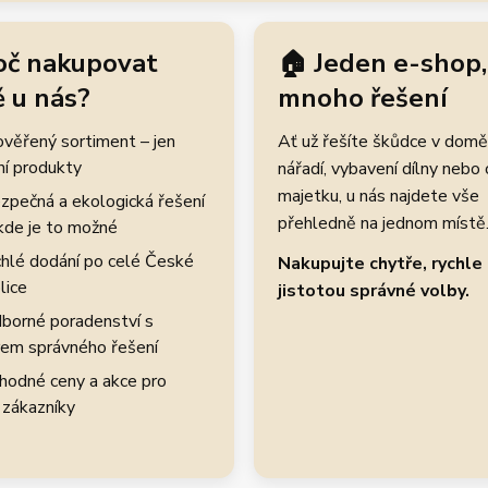
oč nakupovat
🏠 Jeden e-shop,
 u nás?
mnoho řešení
rověřený sortiment – jen
Ať už řešíte škůdce v domě
ní produkty
nářadí, vybavení dílny nebo
majetku, u nás najdete vše
zpečná a ekologická řešení
přehledně na jednom místě
kde je to možné
hlé dodání po celé České
Nakupujte chytře, rychle 
lice
jistotou správné volby.
borné poradenství s
em správného řešení
hodné ceny a akce pro
 zákazníky