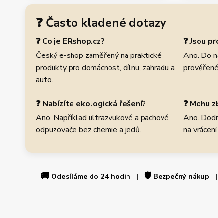
❓ Často kladené dotazy
❓ Co je ERshop.cz?
❓ Jsou p
Český e-shop zaměřený na praktické
Ano. Do n
produkty pro domácnost, dílnu, zahradu a
prověřené
auto.
❓ Nabízíte ekologická řešení?
❓ Mohu zb
Ano. Například ultrazvukové a pachové
Ano. Dodr
odpuzovače bez chemie a jedů.
na vrácení
🚚
🛡️
Odesíláme do 24 hodin |
Bezpečný nákup