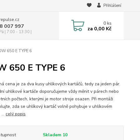
Přihlášení
repulse.cz
0
ks
28 007 997
za
0,00 Kč
á | 7:00 - 13:30 |
DW 650 E TYPE 6
W 650 E TYPE 6
á cena je za dva kusy uhlíkových kartáčů, tedy za jeden pár.
ní uhlíkové kartáče doporučujeme vždy měnit v párech nebo
tních počtech, kterými je motor stroje osazen. Při montáži
olujte, zda se uhlíkový kartáč volně pohybuje v uhlíkovém
 ...
celý popis
tupnost
Skladem 10