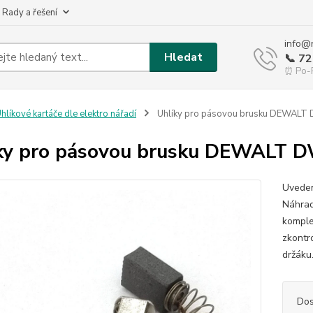
 Rady a řešení
info@
Hledat
📞 7
⏰ Po-P
hlíkové kartáče dle elektro nářadí
Uhlíky pro pásovou brusku DEWALT 
ky pro pásovou brusku DEWALT D
Uveden
Náhrad
komple
zkontr
držáku.
Dos