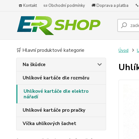
☎️ Kontakt
📜 Obchodní podmínky
🚚 Doprava a platba
🔧
🛒 Hlavní produktové kategorie
Úvod
U
Na škůdce
Uhlí
Uhlíkové kartáče dle rozměru
Uhlíkové kartáče dle elektro
nářadí
Uhlíkové kartáče pro pračky
Víčka uhlíkových šachet