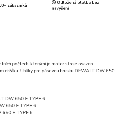
🕒 Odložená platba bez
00+ zákazníků
navýšení
ních počtech, kterými je motor stroje osazen.
íkovém držáku. Uhlíky pro pásovou brusku DEWALT DW 650
ALT DW 650 E TYPE 6
DW 650 E TYPE 6
 650 E TYPE 6