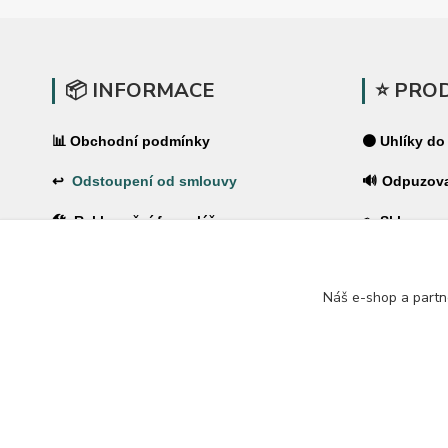
📦 INFORMACE
⭐ PRO
📊 Obchodní podmínky
⚫ Uhlíky do
↩
Odstoupení od smlouvy
🔊 Odpuzov
🛠 Reklamační formulář
🪤 Sklopce a
❓Časté dotazy
🌿 Pachové 
Náš e-shop a partn
🔐 Ochrana osobních údajů
⚡ Elektrické
🚚 PPL-domů / PPL-výdejní místo
🏠 Pro dům 