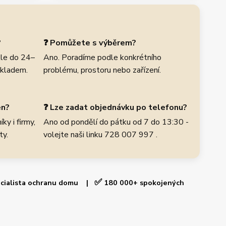
?
❓ Pomůžete s výběrem?
le do 24–
Ano. Poradíme podle konkrétního
skladem.
problému, prostoru nebo zařízení.
en?
❓ Lze zadat objednávku po telefonu?
ky i firmy,
Ano od pondělí do pátku od 7 do 13:30 -
ty.
volejte naši linku 728 007 997 .
✅
cialista ochranu domu |
180 000+ spokojených