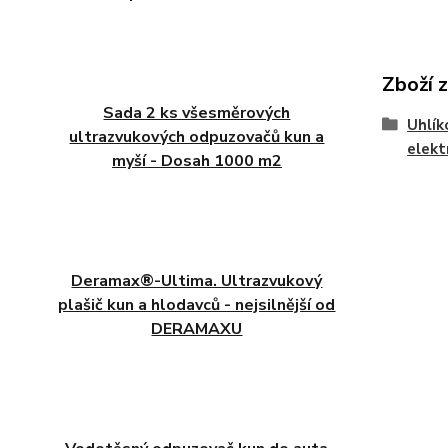
Zboží 
Sada 2 ks všesměrových
Uhlík
ultrazvukových odpuzovačů kun a
elekt
myší - Dosah 1000 m2
Deramax®-Ultima. Ultrazvukový
plašič kun a hlodavců - nejsilnější od
DERAMAXU