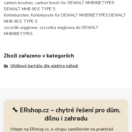
carbon brushes, carbon brush for DEWALT MHB90ETYPE5
DEWALT MHB 90 E TYPE 5
Kohlebürsten, Kohlebürste für DEWALT MHB90ETYPE5 DEWALT
MHB 90 E TYPE 5
szczotki węglowe, szczotka węglowa do DEWALT
MHB90ETYPE5
Zboží zařazeno v kategoriích
Uhlíkové kartáče dle elektro nářadí
🔧 ERshop.cz – chytré řešení pro dům,
dílnu i zahradu
Vítejte na ERshop.cz, e-shopu zaměřeném na praktické