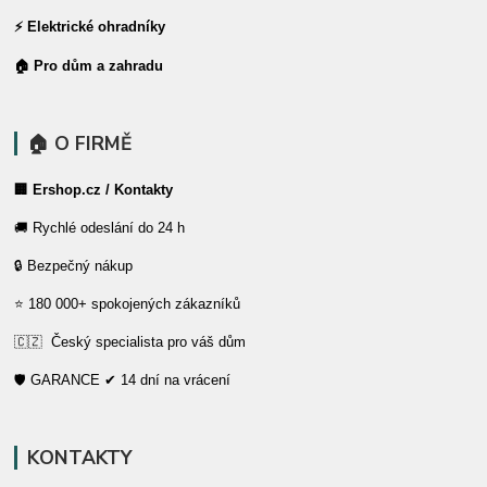
⚡ Elektrické ohradníky
🏠 Pro dům a zahradu
🏠 O FIRMĚ
🏢 Ershop.cz / Kontakty
🚚 Rychlé odeslání do 24 h
🔒 Bezpečný nákup
⭐ 180 000+ spokojených zákazníků
🇨🇿 Český specialista pro váš dům
🛡️ GARANCE ✔ 14 dní na vrácení
KONTAKTY