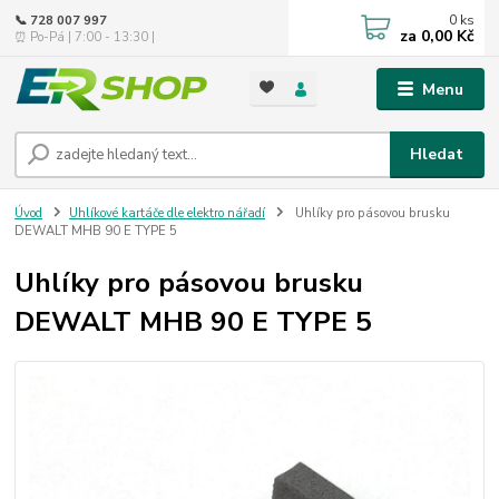
0
ks
📞 728 007 997
za
0,00 Kč
⏰ Po-Pá | 7:00 - 13:30 |
Menu
Hledat
Úvod
Uhlíkové kartáče dle elektro nářadí
Uhlíky pro pásovou brusku
DEWALT MHB 90 E TYPE 5
Uhlíky pro pásovou brusku
DEWALT MHB 90 E TYPE 5