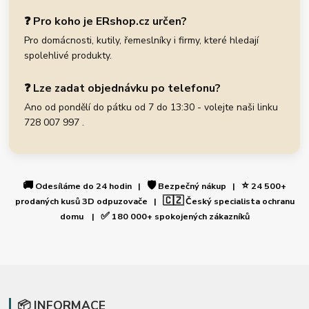
❓ Pro koho je ERshop.cz určen?
Pro domácnosti, kutily, řemeslníky i firmy, které hledají
spolehlivé produkty.
❓ Lze zadat objednávku po telefonu?
Ano od pondělí do pátku od 7 do 13:30 - volejte naši linku
728 007 997 .
🚚
🛡️
⭐
Odesíláme do 24 hodin |
Bezpečný nákup |
24 500+
🇨🇿
prodaných kusů 3D odpuzovače |
Český specialista ochranu
✅
domu |
180 000+ spokojených zákazníků
📦 INFORMACE