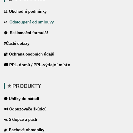
📊 Obchodní podmínky
↩
Odstoupení od smlouvy
🛠 Reklamační formulář
❓Časté dotazy
🔐 Ochrana osobních údajů
🚚 PPL-domů / PPL-výdejní místo
⭐ PRODUKTY
⚫ Uhlíky do nářadí
🔊 Odpuzovače škůdců
🪤 Sklopce a pasti
🌿 Pachové ohradníky