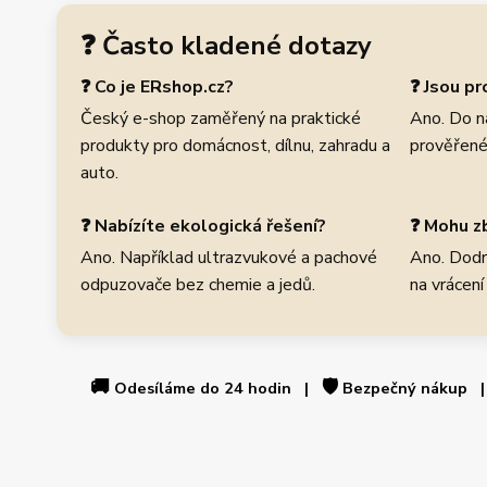
❓ Často kladené dotazy
❓ Co je ERshop.cz?
❓ Jsou p
Český e-shop zaměřený na praktické
Ano. Do n
produkty pro domácnost, dílnu, zahradu a
prověřené
auto.
❓ Nabízíte ekologická řešení?
❓ Mohu zb
Ano. Například ultrazvukové a pachové
Ano. Dodr
odpuzovače bez chemie a jedů.
na vrácení
🚚
🛡️
Odesíláme do 24 hodin |
Bezpečný nákup