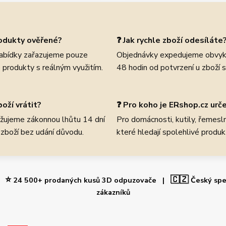
rodukty ověřené?
❓ Jak rychle zboží odesíláte
abídky zařazujeme pouze
Objednávky expedujeme obvyk
 produkty s reálným využitím.
48 hodin od potvrzení u zboží 
oží vrátit?
❓ Pro koho je ERshop.cz urč
žujeme zákonnou lhůtu 14 dní
Pro domácnosti, kutily, řemeslní
 zboží bez udání důvodu.
které hledají spolehlivé produk
⭐
🇨🇿
 |
24 500+ prodaných kusů 3D odpuzovače |
Český spe
zákazníků