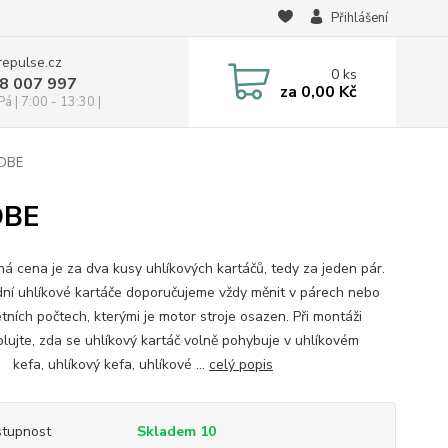
Přihlášení
repulse.cz
0
ks
28 007 997
za
0,00 Kč
á | 7:00 - 13:30 |
 DBE
DBE
á cena je za dva kusy uhlíkových kartáčů, tedy za jeden pár.
ní uhlíkové kartáče doporučujeme vždy měnit v párech nebo
tních počtech, kterými je motor stroje osazen. Při montáži
olujte, zda se uhlíkový kartáč volně pohybuje v uhlíkovém
 kefa, uhlíkový kefa, uhlíkové ...
celý popis
tupnost
Skladem 10