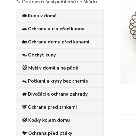
🐾 Centrum řešení problémů se škůdci
🦝 Kuna v domě
🚗 Ochrana auta před kunou
🏡 Ochrana domu před kunami
🪤 Odchyt kuny
🐭 Myši v domě a na půdě
🐀 Potkani a krysy bez chemie
🐗 Divočáci a ochrana zahrady
🦌 Ochrana před srnkami
🐱 Kočky kolem domu
🐦 Ochrana před ptáky