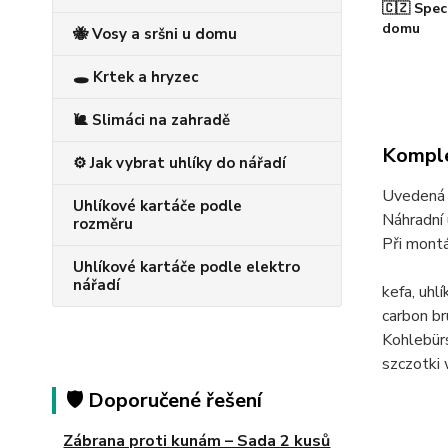
🇨🇿 Spec
domu
🐝 Vosy a sršni u domu
🕳️ Krtek a hryzec
🐌 Slimáci na zahradě
Komple
⚙️ Jak vybrat uhlíky do nářadí
Uvedená c
Uhlíkové kartáče podle
Náhradní 
rozměru
Při montá
Uhlíkové kartáče podle elektro
nářadí
kefa, uh
carbon b
Kohlebü
szczotk
🛡️ Doporučené řešení
Zábrana proti kunám – Sada 2 kusů