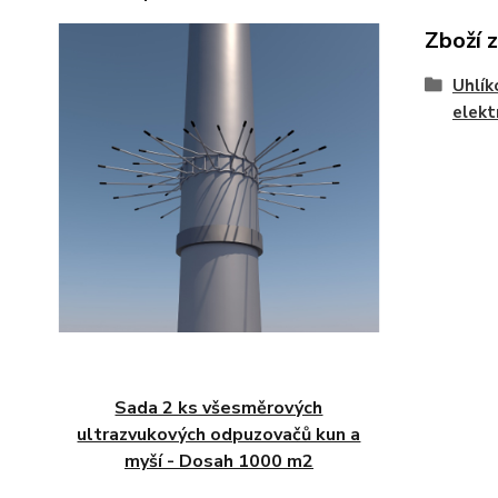
Zboží 
Uhlík
elekt
Sada 2 ks všesměrových
ultrazvukových odpuzovačů kun a
myší - Dosah 1000 m2