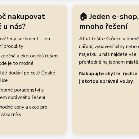
oč nakupovat
🏠 Jeden e-shop,
 u nás?
mnoho řešení
rověřený sortiment – jen
Ať už řešíte škůdce v domě
ní produkty
nářadí, vybavení dílny nebo
majetku, u nás najdete vše
zpečná a ekologická řešení
přehledně na jednom místě
kde je to možné
hlé dodání po celé České
Nakupujte chytře, rychle 
lice
jistotou správné volby.
borné poradenství s
em správného řešení
hodné ceny a akce pro
 zákazníky