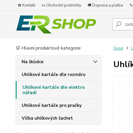
☎️ Kontakt
📜 Obchodní podmínky
🚚 Doprava a platba
🔧
🛒 Hlavní produktové kategorie
Úvod
U
Na škůdce
Uhlí
Uhlíkové kartáče dle rozměru
Uhlíkové kartáče dle elektro
nářadí
Uhlíkové kartáče pro pračky
Víčka uhlíkových šachet