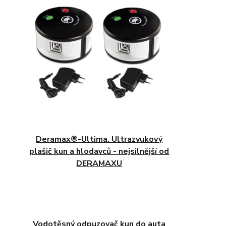
Deramax®-Ultima. Ultrazvukový
plašič kun a hlodavců - nejsilnější od
DERAMAXU
Vodotěsný odpuzovač kun do auta