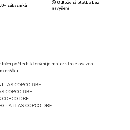
🕒 Odložená platba bez
00+ zákazníků
navýšení
ních počtech, kterými je motor stroje osazen.
ém držáku.
 - ATLAS COPCO DBE
TLAS COPCO DBE
AS COPCO DBE
AEG - ATLAS COPCO DBE