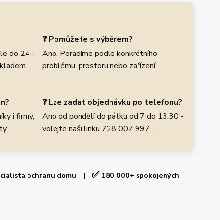
?
❓ Pomůžete s výběrem?
le do 24–
Ano. Poradíme podle konkrétního
skladem.
problému, prostoru nebo zařízení.
en?
❓ Lze zadat objednávku po telefonu?
ky i firmy,
Ano od pondělí do pátku od 7 do 13:30 -
ty.
volejte naši linku 728 007 997 .
✅
cialista ochranu domu |
180 000+ spokojených