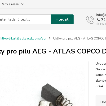
 Rady a řešení
info@
Hledat
📞 7
⏰ Po-P
hlíkové kartáče dle elektro nářadí
Uhlíky pro pilu AEG - ATLAS COPCO
ky pro pilu AEG - ATLAS COPCO 
Uveden
Náhrad
komple
zkontr
držáku.
Dos