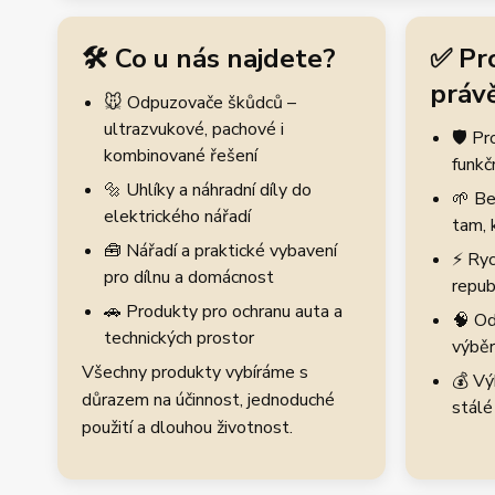
🛠️ Co u nás najdete?
✅ Pr
právě
🐭 Odpuzovače škůdců –
ultrazvukové, pachové i
🛡️ P
kombinované řešení
funkč
🔩 Uhlíky a náhradní díly do
🌱 Be
elektrického nářadí
tam, 
🧰 Nářadí a praktické vybavení
⚡ Ryc
pro dílnu a domácnost
repub
🚗 Produkty pro ochranu auta a
🧠 Od
technických prostor
výběr
Všechny produkty vybíráme s
💰 Vý
důrazem na účinnost, jednoduché
stálé
použití a dlouhou životnost.