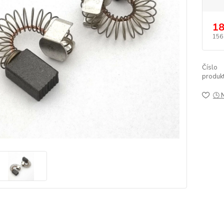
18
156
Číslo
produkt
🕒 