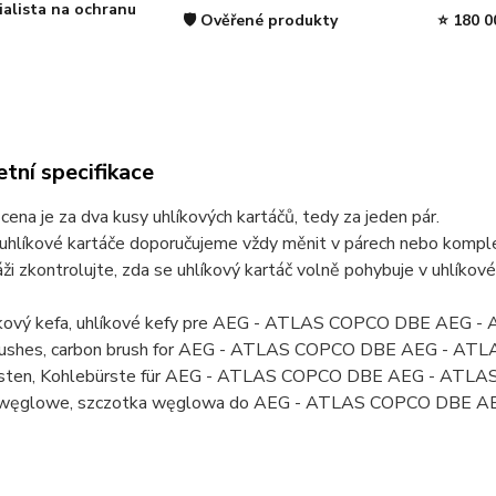
ialista na ochranu
🛡️ Ověřené produkty
⭐ 180 0
tní specifikace
ena je za dva kusy uhlíkových kartáčů, tedy za jeden pár.
uhlíkové kartáče doporučujeme vždy měnit v párech nebo komplet
ži zkontrolujte, zda se uhlíkový kartáč volně pohybuje v uhlíkov
líkový kefa, uhlíkové kefy pre AEG - ATLAS COPCO DBE AEG
rushes, carbon brush for AEG - ATLAS COPCO DBE AEG - A
rsten, Kohlebürste für AEG - ATLAS COPCO DBE AEG - ATL
i węglowe, szczotka węglowa do AEG - ATLAS COPCO DBE 