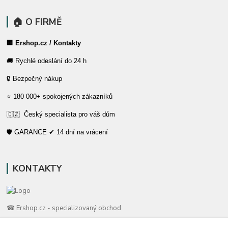
🏠 O FIRMĚ
🏢 Ershop.cz / Kontakty
🚚 Rychlé odeslání do 24 h
🔒 Bezpečný nákup
⭐ 180 000+ spokojených zákazníků
🇨🇿 Český specialista pro váš dům
🛡️ GARANCE ✔ 14 dní na vrácení
KONTAKTY
☎ Ershop.cz - specializovaný obchod