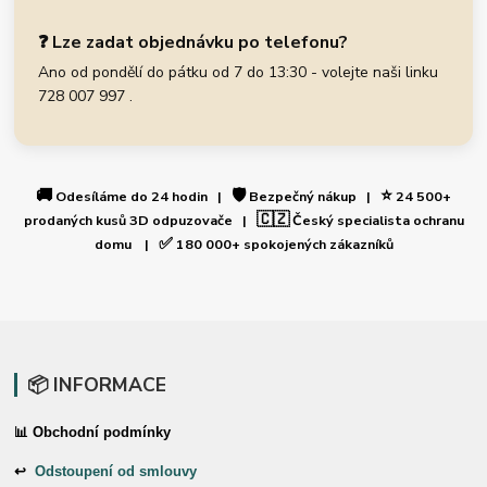
❓ Lze zadat objednávku po telefonu?
Ano od pondělí do pátku od 7 do 13:30 - volejte naši linku
728 007 997 .
🚚
🛡️
⭐
Odesíláme do 24 hodin |
Bezpečný nákup |
24 500+
🇨🇿
prodaných kusů 3D odpuzovače |
Český specialista ochranu
✅
domu |
180 000+ spokojených zákazníků
📦 INFORMACE
📊 Obchodní podmínky
↩
Odstoupení od smlouvy