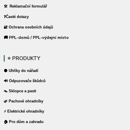
🛠 Reklamační formulář
❓Časté dotazy
🔐 Ochrana osobních údajů
🚚 PPL-domů / PPL-výdejní místo
⭐ PRODUKTY
⚫ Uhlíky do nářadí
🔊 Odpuzovače škůdců
🪤 Sklopce a pasti
🌿 Pachové ohradníky
⚡ Elektrické ohradníky
🏠 Pro dům a zahradu