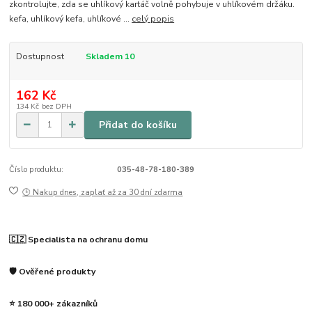
zkontrolujte, zda se uhlíkový kartáč volně pohybuje v uhlíkovém držáku.
kefa, uhlíkový kefa, uhlíkové ...
celý popis
Dostupnost
Skladem 10
162 Kč
134 Kč
bez DPH
Přidat do košíku
Číslo produktu:
035-48-78-180-389
🕒 Nakup dnes, zaplať až za 30 dní zdarma
🇨🇿 Specialista na ochranu domu
🛡️ Ověřené produkty
⭐ 180 000+ zákazníků