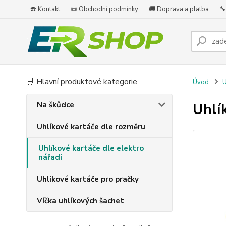
☎️ Kontakt
📜 Obchodní podmínky
🚚 Doprava a platba
🔧
🛒 Hlavní produktové kategorie
Úvod
U
Na škůdce
Uhlí
Uhlíkové kartáče dle rozměru
Uhlíkové kartáče dle elektro
nářadí
Uhlíkové kartáče pro pračky
Víčka uhlíkových šachet