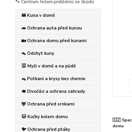
🐾 Centrum řešení problémů se škůdci
🦝 Kuna v domě
🚗 Ochrana auta před kunou
🏡 Ochrana domu před kunami
🪤 Odchyt kuny
🐭 Myši v domě a na půdě
🐀 Potkani a krysy bez chemie
🐗 Divočáci a ochrana zahrady
🦌 Ochrana před srnkami
🐱 Kočky kolem domu
🇨🇿 Spec
domu
🐦 Ochrana před ptáky