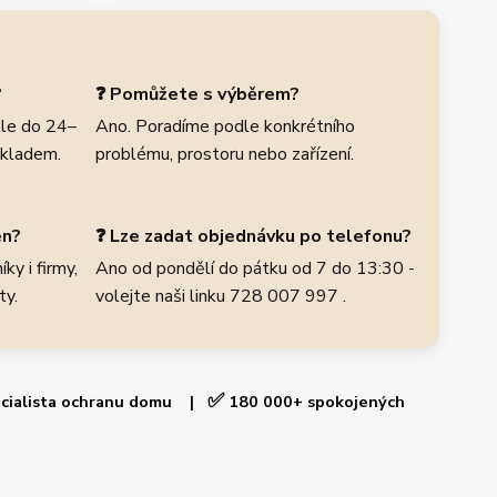
?
❓ Pomůžete s výběrem?
le do 24–
Ano. Poradíme podle konkrétního
skladem.
problému, prostoru nebo zařízení.
en?
❓ Lze zadat objednávku po telefonu?
ky i firmy,
Ano od pondělí do pátku od 7 do 13:30 -
ty.
volejte naši linku 728 007 997 .
✅
cialista ochranu domu |
180 000+ spokojených