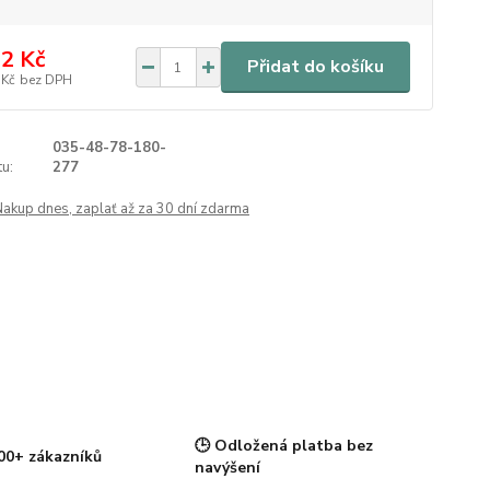
2 Kč
Přidat do košíku
 Kč
bez DPH
035-48-78-180-
u:
277
Nakup dnes, zaplať až za 30 dní zdarma
🕒 Odložená platba bez
00+ zákazníků
navýšení