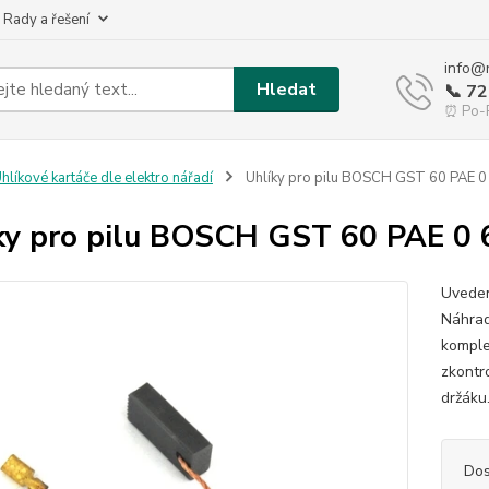
 Rady a řešení
info@
Hledat
📞 7
⏰ Po-P
hlíkové kartáče dle elektro nářadí
Uhlíky pro pilu BOSCH GST 60 PAE 0
ky pro pilu BOSCH GST 60 PAE 0 
Uveden
Náhrad
komple
zkontr
držáku
Dos