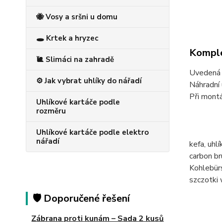
🐝 Vosy a sršni u domu
🕳️ Krtek a hryzec
Komple
🐌 Slimáci na zahradě
Uvedená c
⚙️ Jak vybrat uhlíky do nářadí
Náhradní 
Při montá
Uhlíkové kartáče podle
rozměru
Uhlíkové kartáče podle elektro
nářadí
kefa, uh
carbon 
Kohlebü
szczotk
🛡️ Doporučené řešení
Zábrana proti kunám – Sada 2 kusů