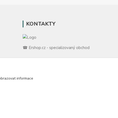
KONTAKTY
☎ Ershop.cz - specializovaný obchod
🛡️ Zákaznická podpora
📞 728 007 997
ů
⏰ Po-Pá | 7:00 - 13:30 |
obrazovat informace
m
info@repulse.cz