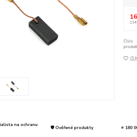
16
134
Číslo
produkt
🕒 
ialista na ochranu
🛡️ Ověřené produkty
⭐ 180 0