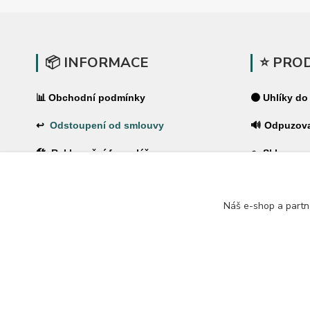
📦 INFORMACE
⭐ PRO
📊 Obchodní podmínky
⚫ Uhlíky do
↩
Odstoupení od smlouvy
🔊 Odpuzov
🛠 Reklamační formulář
🪤 Sklopce a
❓Časté dotazy
🌿 Pachové 
Náš e-shop a partn
🔐 Ochrana osobních údajů
⚡ Elektrické
🚚 PPL-domů / PPL-výdejní místo
🏠 Pro dům 