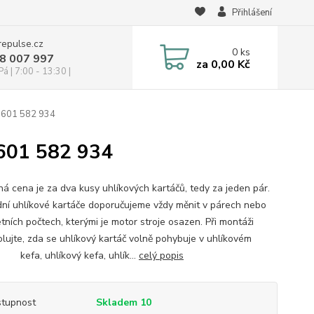
Přihlášení
repulse.cz
0
ks
28 007 997
za
0,00 Kč
á | 7:00 - 13:30 |
 601 582 934
601 582 934
á cena je za dva kusy uhlíkových kartáčů, tedy za jeden pár.
ní uhlíkové kartáče doporučujeme vždy měnit v párech nebo
tních počtech, kterými je motor stroje osazen. Při montáži
olujte, zda se uhlíkový kartáč volně pohybuje v uhlíkovém
. kefa, uhlíkový kefa, uhlík...
celý popis
tupnost
Skladem 10