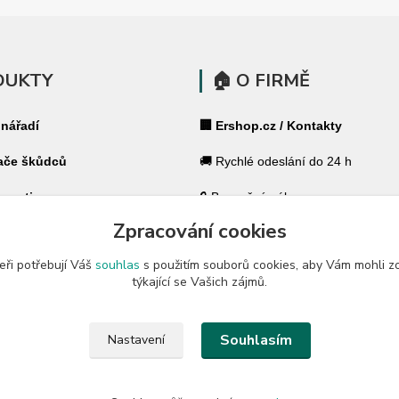
DUKTY
🏠 O FIRMĚ
 nářadí
🏢 Ershop.cz / Kontakty
ače škůdců
🚚 Rychlé odeslání do 24 h
 pasti
🔒 Bezpečný nákup
Zpracování cookies
ohradníky
⭐ 180 000+ spokojených zákazník
eři potřebují Váš
souhlas
s použitím souborů cookies, aby Vám mohli z
 ohradníky
🇨🇿 Český specialista pro váš dů
týkající se Vašich zájmů.
a zahradu
🛡️ GARANCE ✔ 14 dní na vrácení
Souhlasím
Nastavení