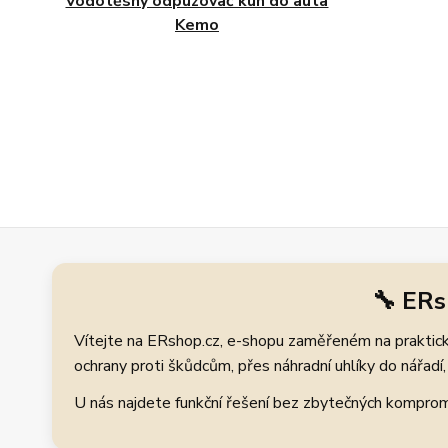
Vodotěsný odpuzovač kun do auta
Kemo
🔧 ERs
Vítejte na ERshop.cz, e-shopu zaměřeném na praktické
ochrany proti škůdcům, přes náhradní uhlíky do nářadí, 
U nás najdete funkční řešení bez zbytečných kompromis