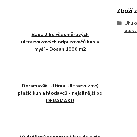
Zboží 
Uhlík
elekt
Sada 2 ks všesměrových
ultrazvukových odpuzovačů kun a
myší - Dosah 1000 m2
Deramax®-Ultima. Ultrazvukový
plašič kun a hlodavců - nejsilnější od
DERAMAXU