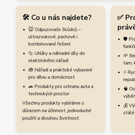
🛠️ Co u nás najdete?
✅ Pr
právě
🐭 Odpuzovače škůdců –
ultrazvukové, pachové i
🛡️ P
kombinované řešení
funkč
🔩 Uhlíky a náhradní díly do
🌱 Be
elektrického nářadí
tam, 
🧰 Nářadí a praktické vybavení
⚡ Ryc
pro dílnu a domácnost
repub
🚗 Produkty pro ochranu auta a
🧠 Od
technických prostor
výběr
Všechny produkty vybíráme s
💰 Vý
důrazem na účinnost, jednoduché
stálé
použití a dlouhou životnost.