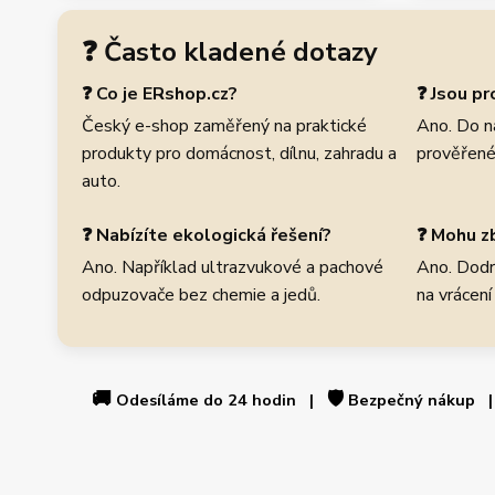
❓ Často kladené dotazy
❓ Co je ERshop.cz?
❓ Jsou p
Český e-shop zaměřený na praktické
Ano. Do n
produkty pro domácnost, dílnu, zahradu a
prověřené
auto.
❓ Nabízíte ekologická řešení?
❓ Mohu zb
Ano. Například ultrazvukové a pachové
Ano. Dodr
odpuzovače bez chemie a jedů.
na vrácení
🚚
🛡️
Odesíláme do 24 hodin |
Bezpečný nákup