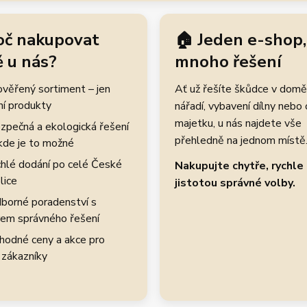
oč nakupovat
🏠 Jeden e-shop,
 u nás?
mnoho řešení
rověřený sortiment – jen
Ať už řešíte škůdce v domě
ní produkty
nářadí, vybavení dílny nebo
majetku, u nás najdete vše
zpečná a ekologická řešení
přehledně na jednom místě
kde je to možné
hlé dodání po celé České
Nakupujte chytře, rychle 
lice
jistotou správné volby.
borné poradenství s
em správného řešení
hodné ceny a akce pro
 zákazníky