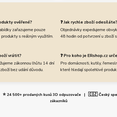
rodukty ověřené?
❓ Jak rychle zboží odesíláte
abídky zařazujeme pouze
Objednávky expedujeme obvyk
 produkty s reálným využitím.
48 hodin od potvrzení u zboží 
oží vrátit?
❓ Pro koho je ERshop.cz urč
žujeme zákonnou lhůtu 14 dní
Pro domácnosti, kutily, řemeslní
 zboží bez udání důvodu.
které hledají spolehlivé produk
⭐
🇨🇿
 |
24 500+ prodaných kusů 3D odpuzovače |
Český spe
zákazníků