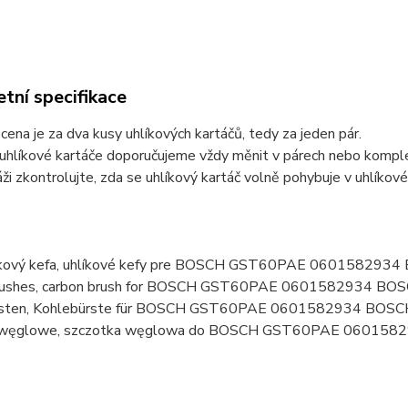
tní specifikace
ena je za dva kusy uhlíkových kartáčů, tedy za jeden pár.
uhlíkové kartáče doporučujeme vždy měnit v párech nebo komplet
ži zkontrolujte, zda se uhlíkový kartáč volně pohybuje v uhlíkov
líkový kefa, uhlíkové kefy pre BOSCH GST60PAE 06015829
brushes, carbon brush for BOSCH GST60PAE 0601582934 BO
rsten, Kohlebürste für BOSCH GST60PAE 0601582934 BOSC
i węglowe, szczotka węglowa do BOSCH GST60PAE 060158