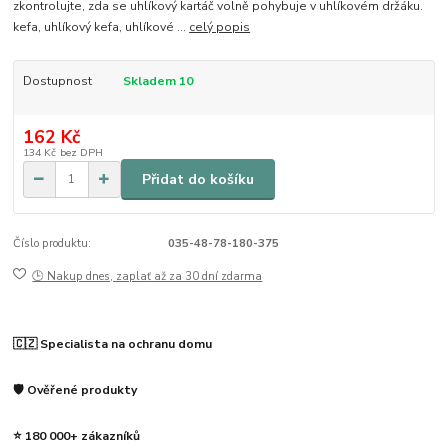
zkontrolujte, zda se uhlíkový kartáč volně pohybuje v uhlíkovém držáku.
kefa, uhlíkový kefa, uhlíkové ...
celý popis
Dostupnost
Skladem 10
162 Kč
134 Kč
bez DPH
Přidat do košíku
Číslo produktu:
035-48-78-180-375
🕒 Nakup dnes, zaplať až za 30 dní zdarma
🇨🇿 Specialista na ochranu domu
🛡️ Ověřené produkty
⭐ 180 000+ zákazníků