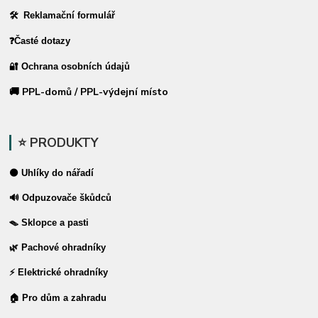
🛠 Reklamační formulář
❓Časté dotazy
🔐 Ochrana osobních údajů
🚚 PPL-domů / PPL-výdejní místo
⭐ PRODUKTY
⚫ Uhlíky do nářadí
🔊 Odpuzovače škůdců
🪤 Sklopce a pasti
🌿 Pachové ohradníky
⚡ Elektrické ohradníky
🏠 Pro dům a zahradu