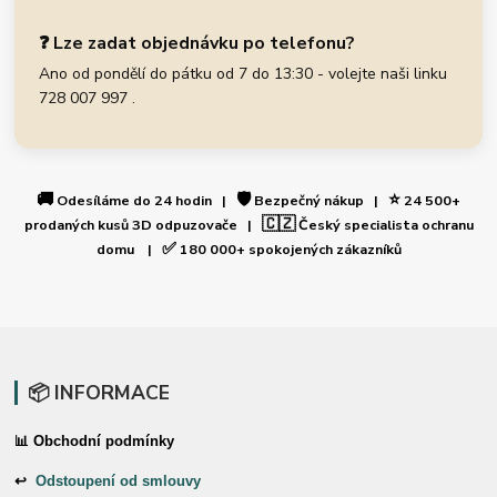
❓ Lze zadat objednávku po telefonu?
Ano od pondělí do pátku od 7 do 13:30 - volejte naši linku
728 007 997 .
🚚
🛡️
⭐
Odesíláme do 24 hodin |
Bezpečný nákup |
24 500+
🇨🇿
prodaných kusů 3D odpuzovače |
Český specialista ochranu
✅
domu |
180 000+ spokojených zákazníků
📦 INFORMACE
📊 Obchodní podmínky
↩
Odstoupení od smlouvy