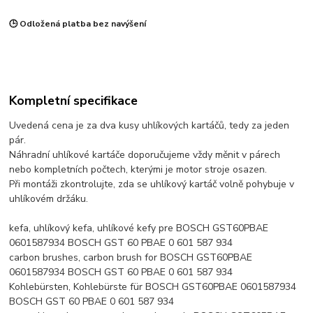
🕒 Odložená platba bez navýšení
Kompletní specifikace
Uvedená cena je za dva kusy uhlíkových kartáčů, tedy za jeden
pár.
Náhradní uhlíkové kartáče doporučujeme vždy měnit v párech
nebo kompletních počtech, kterými je motor stroje osazen.
Při montáži zkontrolujte, zda se uhlíkový kartáč volně pohybuje v
uhlíkovém držáku.
kefa, uhlíkový kefa, uhlíkové kefy pre BOSCH GST60PBAE
0601587934 BOSCH GST 60 PBAE 0 601 587 934
carbon brushes, carbon brush for BOSCH GST60PBAE
0601587934 BOSCH GST 60 PBAE 0 601 587 934
Kohlebürsten, Kohlebürste für BOSCH GST60PBAE 0601587934
BOSCH GST 60 PBAE 0 601 587 934