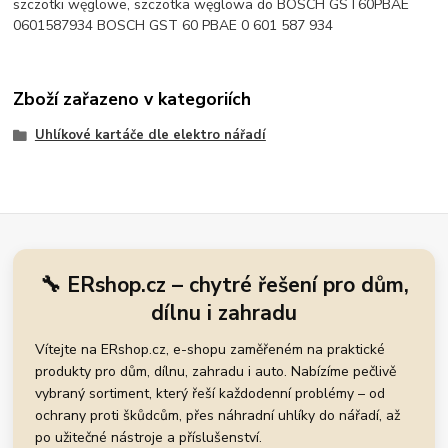
szczotki węglowe, szczotka węglowa do BOSCH GST60PBAE
0601587934 BOSCH GST 60 PBAE 0 601 587 934
Zboží zařazeno v kategoriích
Uhlíkové kartáče dle elektro nářadí
🔧 ERshop.cz – chytré řešení pro dům,
dílnu i zahradu
Vítejte na ERshop.cz, e-shopu zaměřeném na praktické
produkty pro dům, dílnu, zahradu i auto. Nabízíme pečlivě
vybraný sortiment, který řeší každodenní problémy – od
ochrany proti škůdcům, přes náhradní uhlíky do nářadí, až
po užitečné nástroje a příslušenství.