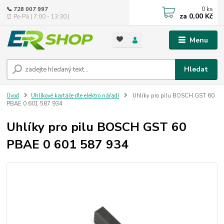
0
ks
📞 728 007 997
za
0,00 Kč
⏰ Po-Pá | 7:00 - 13:30 |
Menu
Hledat
Úvod
Uhlíkové kartáče dle elektro nářadí
Uhlíky pro pilu BOSCH GST 60
PBAE 0 601 587 934
Uhlíky pro pilu BOSCH GST 60
PBAE 0 601 587 934