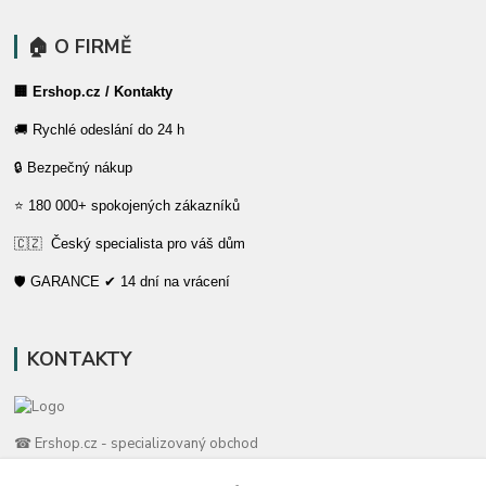
🏠 O FIRMĚ
🏢 Ershop.cz / Kontakty
🚚 Rychlé odeslání do 24 h
🔒 Bezpečný nákup
⭐ 180 000+ spokojených zákazníků
🇨🇿 Český specialista pro váš dům
🛡️ GARANCE ✔ 14 dní na vrácení
KONTAKTY
☎ Ershop.cz - specializovaný obchod