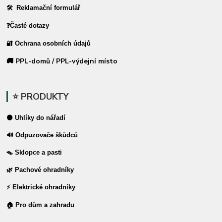
🛠 Reklamační formulář
❓Časté dotazy
🔐 Ochrana osobních údajů
🚚 PPL-domů / PPL-výdejní místo
⭐ PRODUKTY
⚫ Uhlíky do nářadí
🔊 Odpuzovače škůdců
🪤 Sklopce a pasti
🌿 Pachové ohradníky
⚡ Elektrické ohradníky
🏠 Pro dům a zahradu