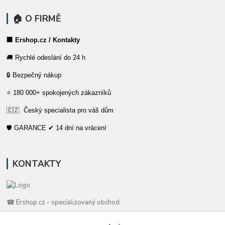
🏠 O FIRMĚ
🏢 Ershop.cz / Kontakty
🚚 Rychlé odeslání do 24 h
🔒 Bezpečný nákup
⭐ 180 000+ spokojených zákazníků
🇨🇿 Český specialista pro váš dům
🛡️ GARANCE ✔ 14 dní na vrácení
KONTAKTY
☎ Ershop.cz - specializovaný obchod