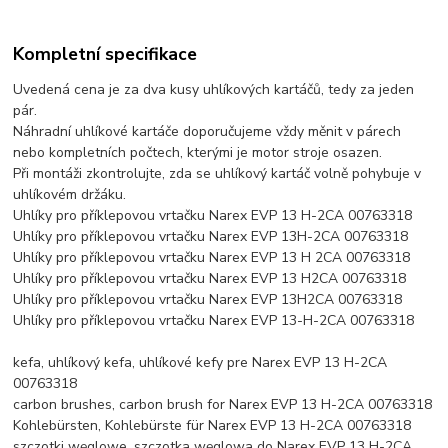
Kompletní specifikace
Uvedená cena je za dva kusy uhlíkových kartáčů, tedy za jeden
pár.
Náhradní uhlíkové kartáče doporučujeme vždy měnit v párech
nebo kompletních počtech, kterými je motor stroje osazen.
Při montáži zkontrolujte, zda se uhlíkový kartáč volně pohybuje v
uhlíkovém držáku.
Uhlíky pro příklepovou vrtačku Narex EVP 13 H-2CA 00763318
Uhlíky pro příklepovou vrtačku Narex EVP 13H-2CA 00763318
Uhlíky pro příklepovou vrtačku Narex EVP 13 H 2CA 00763318
Uhlíky pro příklepovou vrtačku Narex EVP 13 H2CA 00763318
Uhlíky pro příklepovou vrtačku Narex EVP 13H2CA 00763318
Uhlíky pro příklepovou vrtačku Narex EVP 13-H-2CA 00763318
kefa, uhlíkový kefa, uhlíkové kefy pre Narex EVP 13 H-2CA
00763318
carbon brushes, carbon brush for Narex EVP 13 H-2CA 00763318
Kohlebürsten, Kohlebürste für Narex EVP 13 H-2CA 00763318
szczotki węglowe, szczotka węglowa do Narex EVP 13 H-2CA