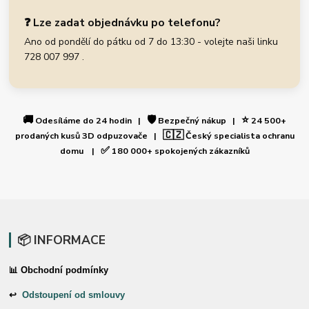
❓ Lze zadat objednávku po telefonu?
Ano od pondělí do pátku od 7 do 13:30 - volejte naši linku
728 007 997 .
🚚
🛡️
⭐
Odesíláme do 24 hodin |
Bezpečný nákup |
24 500+
🇨🇿
prodaných kusů 3D odpuzovače |
Český specialista ochranu
✅
domu |
180 000+ spokojených zákazníků
📦 INFORMACE
📊 Obchodní podmínky
↩
Odstoupení od smlouvy