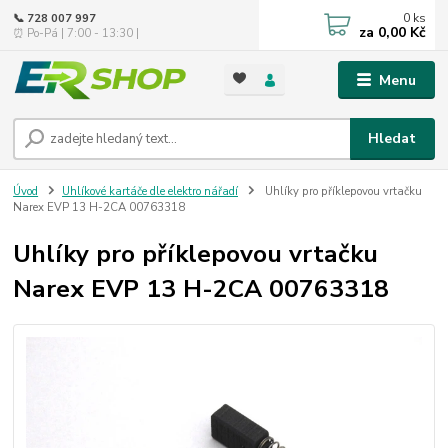
0
ks
📞 728 007 997
za
0,00 Kč
⏰ Po-Pá | 7:00 - 13:30 |
Menu
Hledat
Úvod
Uhlíkové kartáče dle elektro nářadí
Uhlíky pro příklepovou vrtačku
Narex EVP 13 H-2CA 00763318
Uhlíky pro příklepovou vrtačku
Narex EVP 13 H-2CA 00763318