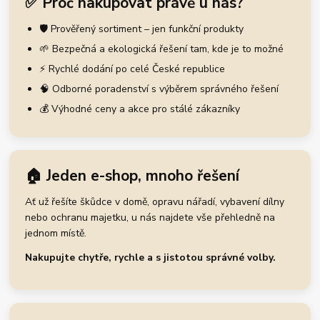
✅ Proč nakupovat právě u nás?
🛡️ Prověřený sortiment – jen funkční produkty
🌱 Bezpečná a ekologická řešení tam, kde je to možné
⚡ Rychlé dodání po celé České republice
🧠 Odborné poradenství s výběrem správného řešení
💰 Výhodné ceny a akce pro stálé zákazníky
🏠 Jeden e-shop, mnoho řešení
Ať už řešíte škůdce v domě, opravu nářadí, vybavení dílny
nebo ochranu majetku, u nás najdete vše přehledně na
jednom místě.
Nakupujte chytře, rychle a s jistotou správné volby.