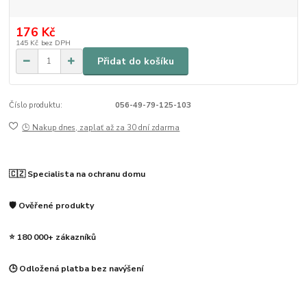
176 Kč
145 Kč
bez DPH
Přidat do košíku
Číslo produktu:
056-49-79-125-103
🕒 Nakup dnes, zaplať až za 30 dní zdarma
🇨🇿 Specialista na ochranu domu
🛡️ Ověřené produkty
⭐ 180 000+ zákazníků
🕒 Odložená platba bez navýšení