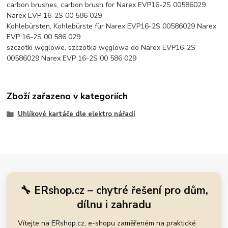
carbon brushes, carbon brush for Narex EVP16-2S 00586029
Narex EVP 16-2S 00 586 029
Kohlebürsten, Kohlebürste für Narex EVP16-2S 00586029 Narex
EVP 16-2S 00 586 029
szczotki węglowe, szczotka węglowa do Narex EVP16-2S
00586029 Narex EVP 16-2S 00 586 029
Zboží zařazeno v kategoriích
Uhlíkové kartáče dle elektro nářadí
🔧 ERshop.cz – chytré řešení pro dům,
dílnu i zahradu
Vítejte na ERshop.cz, e-shopu zaměřeném na praktické