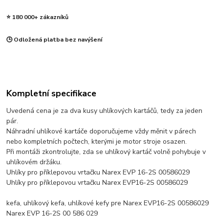
⭐ 180 000+ zákazníků
🕒 Odložená platba bez navýšení
Kompletní specifikace
Uvedená cena je za dva kusy uhlíkových kartáčů, tedy za jeden
pár.
Náhradní uhlíkové kartáče doporučujeme vždy měnit v párech
nebo kompletních počtech, kterými je motor stroje osazen.
Při montáži zkontrolujte, zda se uhlíkový kartáč volně pohybuje v
uhlíkovém držáku.
Uhlíky pro příklepovou vrtačku Narex EVP 16-2S 00586029
Uhlíky pro příklepovou vrtačku Narex EVP16-2S 00586029
kefa, uhlíkový kefa, uhlíkové kefy pre Narex EVP16-2S 00586029
Narex EVP 16-2S 00 586 029