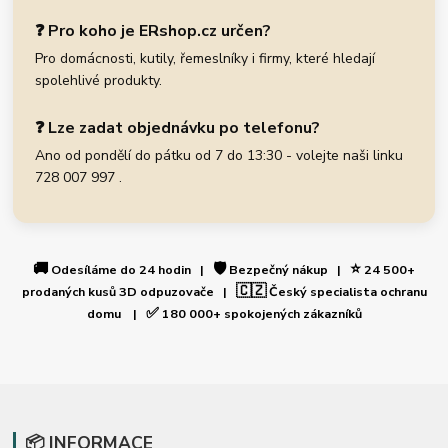
❓ Pro koho je ERshop.cz určen?
Pro domácnosti, kutily, řemeslníky i firmy, které hledají
spolehlivé produkty.
❓ Lze zadat objednávku po telefonu?
Ano od pondělí do pátku od 7 do 13:30 - volejte naši linku
728 007 997 .
🚚
🛡️
⭐
Odesíláme do 24 hodin |
Bezpečný nákup |
24 500+
🇨🇿
prodaných kusů 3D odpuzovače |
Český specialista ochranu
✅
domu |
180 000+ spokojených zákazníků
📦 INFORMACE