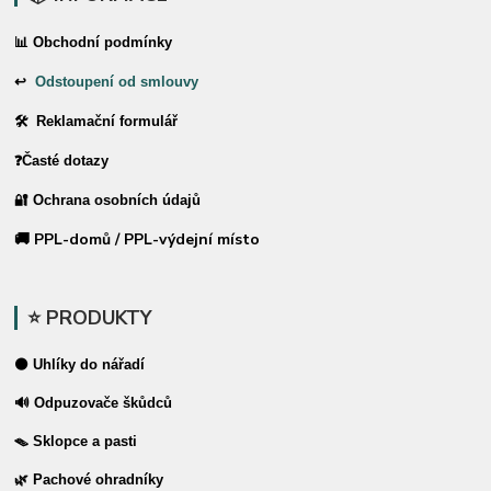
📊 Obchodní podmínky
↩
Odstoupení od smlouvy
🛠 Reklamační formulář
❓Časté dotazy
🔐 Ochrana osobních údajů
🚚 PPL-domů / PPL-výdejní místo
⭐ PRODUKTY
⚫ Uhlíky do nářadí
🔊 Odpuzovače škůdců
🪤 Sklopce a pasti
🌿 Pachové ohradníky