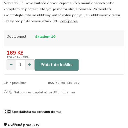
Náhradní uhlíkové kartáče doporučujeme vždy měnit v párech nebo
kompletních počtech, kterými je motor stroje osazen. Při montáži
zkontrolujte, zda se uhlíkový kartáč volně pohybuje v uhlíkovém držáku.
Uhlíky pro příklepovou vrtačku N...
celý popis
Dostupnost
Skladem 10
189 Kč
156 Kč
bez DPH
Přidat do košíku
Číslo produktu:
055-62-98-140-017
🕒 Nakup dnes, zaplať až za 30 dní zdarma
🇨🇿 Specialista na ochranu domu
🛡️ Ověřené produkty