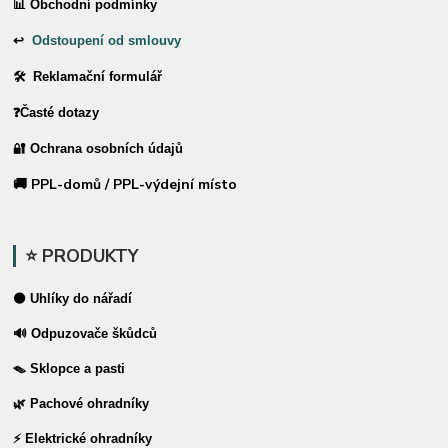
📊 Obchodní podmínky
↩
Odstoupení od smlouvy
🛠 Reklamační formulář
❓Časté dotazy
🔐 Ochrana osobních údajů
🚚 PPL-domů / PPL-výdejní místo
⭐ PRODUKTY
⚫ Uhlíky do nářadí
🔊 Odpuzovače škůdců
🪤 Sklopce a pasti
🌿 Pachové ohradníky
⚡ Elektrické ohradníky