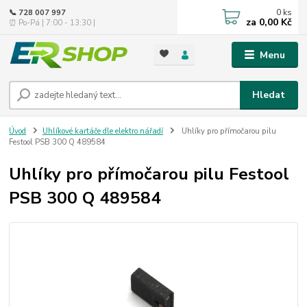
0
ks
📞 728 007 997
za
0,00 Kč
⏰ Po-Pá | 7:00 - 13:30 |
Menu
Hledat
Úvod
Uhlíkové kartáče dle elektro nářadí
Uhlíky pro přímočarou pilu
Festool PSB 300 Q 489584
Uhlíky pro přímočarou pilu Festool
PSB 300 Q 489584