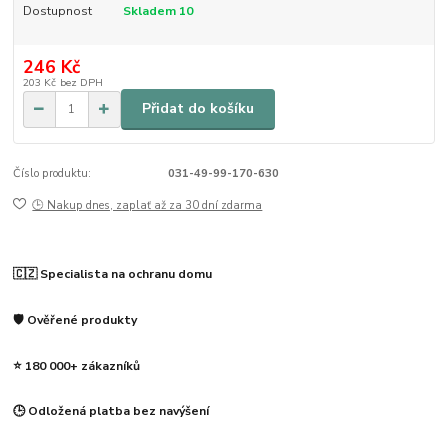
Dostupnost
Skladem 10
246 Kč
203 Kč
bez DPH
Přidat do košíku
Číslo produktu:
031-49-99-170-630
🕒 Nakup dnes, zaplať až za 30 dní zdarma
🇨🇿 Specialista na ochranu domu
🛡️ Ověřené produkty
⭐ 180 000+ zákazníků
🕒 Odložená platba bez navýšení