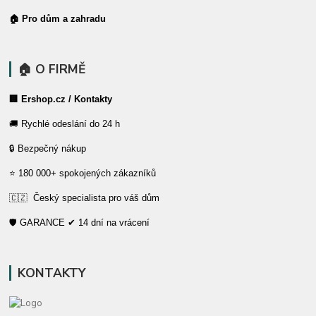
🏠 Pro dům a zahradu
🏠 O FIRMĚ
🏢 Ershop.cz / Kontakty
🚚 Rychlé odeslání do 24 h
🔒 Bezpečný nákup
⭐ 180 000+ spokojených zákazníků
🇨🇿 Český specialista pro váš dům
🛡️ GARANCE ✔ 14 dní na vrácení
KONTAKTY