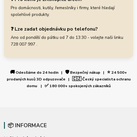
Pro domácnosti, kutily, řemeslníky i firmy, které hledají
spolehlivé produkty.
❓ Lze zadat objednávku po telefonu?
Ano od pondělí do pátku od 7 do 13:30 - volejte naši linku
728 007 997 .
🚚
🛡️
⭐
Odesíláme do 24 hodin |
Bezpečný nákup |
24 500+
🇨🇿
prodaných kusů 3D odpuzovače |
Český specialista ochranu
✅
domu |
180 000+ spokojených zákazníků
📦 INFORMACE