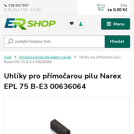
0
ks
📞 728 007 997
za
0,00 Kč
⏰ Po-Pá | 7:00 - 13:30 |
Menu
Hledat
Úvod
Uhlíkové kartáče dle elektro nářadí
Uhlíky pro přímočarou pilu
Narex EPL 75 B-E3 00636064
Uhlíky pro přímočarou pilu Narex
EPL 75 B-E3 00636064