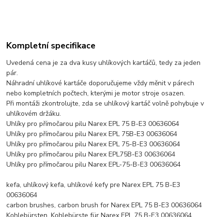
Kompletní specifikace
Uvedená cena je za dva kusy uhlíkových kartáčů, tedy za jeden
pár.
Náhradní uhlíkové kartáče doporučujeme vždy měnit v párech
nebo kompletních počtech, kterými je motor stroje osazen.
Při montáži zkontrolujte, zda se uhlíkový kartáč volně pohybuje v
uhlíkovém držáku.
Uhlíky pro přímočarou pilu Narex EPL 75 B-E3 00636064
Uhlíky pro přímočarou pilu Narex EPL 75B-E3 00636064
Uhlíky pro přímočarou pilu Narex EPL 75-B-E3 00636064
Uhlíky pro přímočarou pilu Narex EPL75B-E3 00636064
Uhlíky pro přímočarou pilu Narex EPL-75-B-E3 00636064
kefa, uhlíkový kefa, uhlíkové kefy pre Narex EPL 75 B-E3
00636064
carbon brushes, carbon brush for Narex EPL 75 B-E3 00636064
Kohlebürsten, Kohlebürste für Narex EPL 75 B-E3 00636064