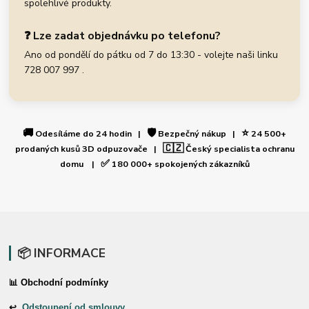
spolehlivé produkty.
❓ Lze zadat objednávku po telefonu?
Ano od pondělí do pátku od 7 do 13:30 - volejte naši linku
728 007 997 .
🚚
🛡️
⭐
Odesíláme do 24 hodin |
Bezpečný nákup |
24 500+
🇨🇿
prodaných kusů 3D odpuzovače |
Český specialista ochranu
✅
domu |
180 000+ spokojených zákazníků
📦 INFORMACE
📊 Obchodní podmínky
↩
Odstoupení od smlouvy