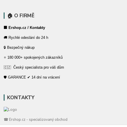
🏠 O FIRMĚ
🏢 Ershop.cz / Kontakty
🚚 Rychlé odeslání do 24 h
🔒 Bezpečný nákup
⭐ 180 000+ spokojených zákazníků
🇨🇿 Český specialista pro váš dům
🛡️ GARANCE ✔ 14 dní na vrácení
KONTAKTY
☎ Ershop.cz - specializovaný obchod