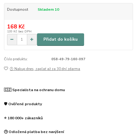
Dostupnost
Skladem 10
168 Kč
139 Kč
bez DPH
Přidat do košíku
Číslo produktu:
058-49-79-160-097
🕒 Nakup dnes, zaplať až za 30 dní zdarma
🇨🇿 Specialista na ochranu domu
🛡️ Ověřené produkty
⭐ 180 000+ zákazníků
🕒 Odložená platba bez navýšení