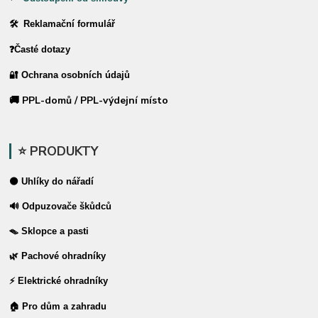
🛠 Reklamační formulář
❓Časté dotazy
🔐 Ochrana osobních údajů
🚚 PPL-domů / PPL-výdejní místo
⭐ PRODUKTY
⚫ Uhlíky do nářadí
🔊 Odpuzovače škůdců
🪤 Sklopce a pasti
🌿 Pachové ohradníky
⚡ Elektrické ohradníky
🏠 Pro dům a zahradu