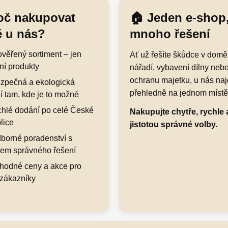
oč nakupovat
🏠 Jeden e-shop
ě u nás?
mnoho řešení
rověřený sortiment – jen
Ať už řešíte škůdce v domě
ní produkty
nářadí, vybavení dílny neb
ochranu majetku, u nás naj
zpečná a ekologická
přehledně na jednom místě
í tam, kde je to možné
hlé dodání po celé České
Nakupujte chytře, rychle 
lice
jistotou správné volby.
borné poradenství s
em správného řešení
hodné ceny a akce pro
 zákazníky