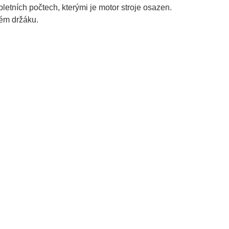
tních počtech, kterými je motor stroje osazen.
vém držáku.