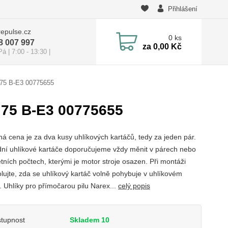
Přihlášení
epulse.cz
0
ks
8 007 997
za
0,00 Kč
 | 7:00 - 13:30 |
 75 B-E3 00775655
 75 B-E3 00775655
á cena je za dva kusy uhlíkových kartáčů, tedy za jeden pár.
ní uhlíkové kartáče doporučujeme vždy měnit v párech nebo
tních počtech, kterými je motor stroje osazen. Při montáži
olujte, zda se uhlíkový kartáč volně pohybuje v uhlíkovém
. Uhlíky pro přímočarou pilu Narex...
celý popis
tupnost
Skladem 10