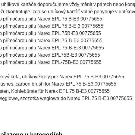
uhlíkové kartáče doporučujeme vždy měnit v párech nebo komple
ži zkontrolujte, zda se uhlíkový kartáč volně pohybuje v uhlíko
ro přímočarou pilu Narex EPL 75 B-E3 00775655
ro přímočarou pilu Narex EPL 75 B-E 3 00775655
ro přímočarou pilu Narex EPL 75B-E3 00775655
ro přímočarou pilu Narex EPL 75-B-E3 00775655
ro přímočarou pilu Narex EPL 75-B-E-3 00775655
ro přímočarou pilu Narex EPL75B-E3 00775655
ro přímočarou pilu Narex EPL-75B-E3 00775655
líkový kefa, uhlíkové kefy pre Narex EPL 75 B-E3 00775655
rushes, carbon brush for Narex EPL 75 B-E3 00775655
sten, Kohlebürste für Narex EPL 75 B-E3 00775655
 węglowe, szczotka węglowa do Narex EPL 75 B-E3 00775655
zařazeno v kategoriích