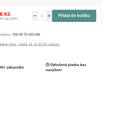
8 Kč
Přidat do košíku
 Kč
bez DPH
roduktu:
058-49-79-160-098
Nakup dnes, zaplať až za 30 dní zdarma
🕒 Odložená platba bez
00+ zákazníků
navýšení