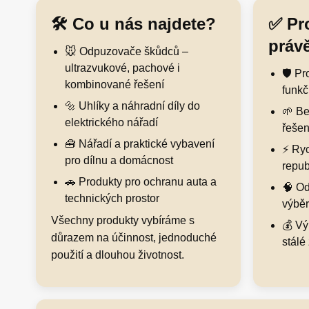
🛠️ Co u nás najdete?
✅ Pr
práv
🐭 Odpuzovače škůdců –
ultrazvukové, pachové i
🛡️ P
kombinované řešení
funkč
🔩 Uhlíky a náhradní díly do
🌱 Be
elektrického nářadí
řešen
🧰 Nářadí a praktické vybavení
⚡ Ryc
pro dílnu a domácnost
repub
🚗 Produkty pro ochranu auta a
🧠 Od
technických prostor
výběr
Všechny produkty vybíráme s
💰 Vý
důrazem na účinnost, jednoduché
stálé
použití a dlouhou životnost.