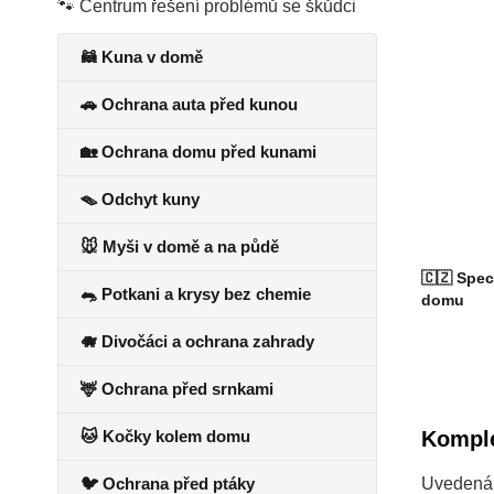
🐾 Centrum řešení problémů se škůdci
🦝 Kuna v domě
🚗 Ochrana auta před kunou
🏡 Ochrana domu před kunami
🪤 Odchyt kuny
🐭 Myši v domě a na půdě
🇨🇿 Spec
🐀 Potkani a krysy bez chemie
domu
🐗 Divočáci a ochrana zahrady
🦌 Ochrana před srnkami
🐱 Kočky kolem domu
Komple
🐦 Ochrana před ptáky
Uvedená c