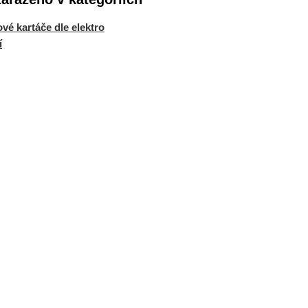
ové kartáče dle elektro
í