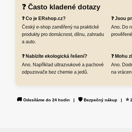
❓ Často kladené dotazy
❓ Co je ERshop.cz?
❓ Jsou p
Český e-shop zaměřený na praktické
Ano. Do n
produkty pro domácnost, dílnu, zahradu
prověřené
a auto.
❓ Nabízíte ekologická řešení?
❓ Mohu zb
Ano. Například ultrazvukové a pachové
Ano. Dodr
odpuzovače bez chemie a jedů.
na vrácen
🚚
🛡️
⭐
Odesíláme do 24 hodin |
Bezpečný nákup |
2