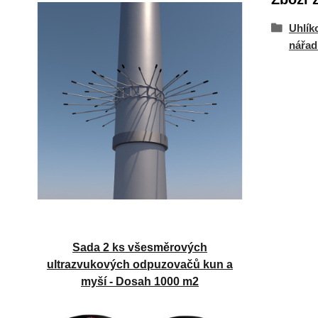
Uhlík
nářad
Sada 2 ks všesměrových
ultrazvukových odpuzovačů kun a
myší - Dosah 1000 m2