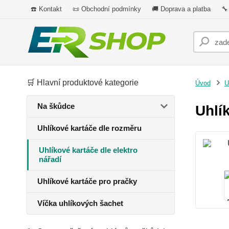
☎️ Kontakt
📜 Obchodní podmínky
🚚 Doprava a platba
🔧
🛒 Hlavní produktové kategorie
Úvod
U
Na škůdce
Uhlí
Uhlíkové kartáče dle rozměru
Uhlíkové kartáče dle elektro
nářadí
Uhlíkové kartáče pro pračky
Víčka uhlíkových šachet