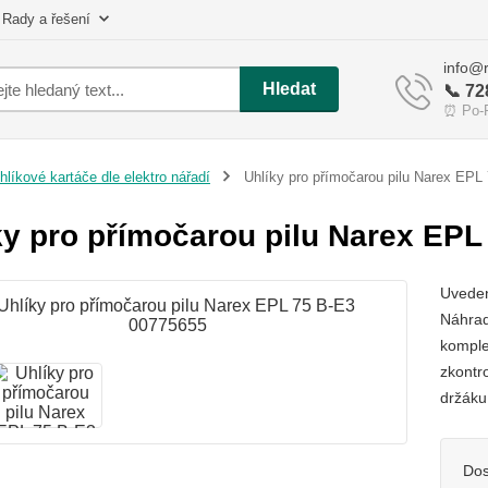
 Rady a řešení
info@r
Hledat
📞 72
⏰ Po-Pá
hlíkové kartáče dle elektro nářadí
Uhlíky pro přímočarou pilu Narex EPL
ky pro přímočarou pilu Narex EPL
Uveden
Náhrad
komple
zkontr
držáku
Dos