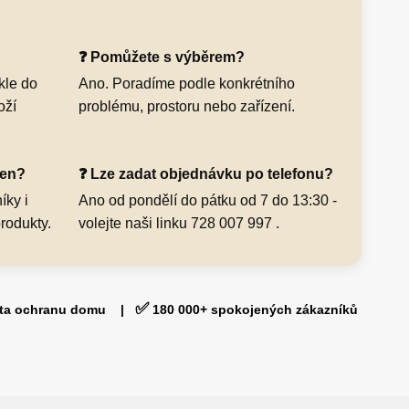
?
❓ Pomůžete s výběrem?
kle do
Ano. Poradíme podle konkrétního
oží
problému, prostoru nebo zařízení.
čen?
❓ Lze zadat objednávku po telefonu?
íky i
Ano od pondělí do pátku od 7 do 13:30 -
produkty.
volejte naši linku 728 007 997 .
✅
ista ochranu domu |
180 000+ spokojených zákazníků