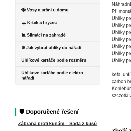
Náhradní 
🐝 Vosy a sršni u domu
Při montá
Uhlíky p
🕳️ Krtek a hryzec
Uhlíky p
Uhlíky p
🐌 Slimáci na zahradě
Uhlíky p
Uhlíky p
⚙️ Jak vybrat uhlíky do nářadí
Uhlíky p
Uhlíkové kartáče podle rozměru
Uhlíky p
Uhlíkové kartáče podle elektro
kefa, uh
nářadí
carbon b
Kohlebür
szczotki
🛡️ Doporučené řešení
Zábrana proti kunám – Sada 2 kusů
Zboží 