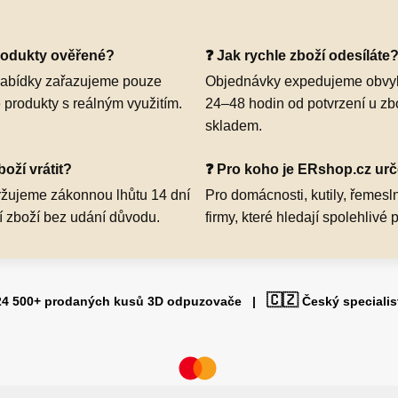
rodukty ověřené?
❓ Jak rychle zboží odesíláte
abídky zařazujeme pouze
Objednávky expedujeme obvy
 produkty s reálným využitím.
24–48 hodin od potvrzení u zb
skladem.
oží vrátit?
❓ Pro koho je ERshop.cz ur
žujeme zákonnou lhůtu 14 dní
Pro domácnosti, kutily, řemesln
í zboží bez udání důvodu.
firmy, které hledají spolehlivé 
🇨🇿
4 500+ prodaných kusů 3D odpuzovače |
Český special