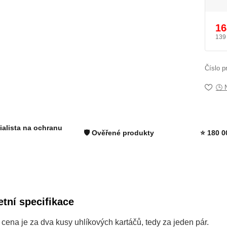
16
139
Číslo p
🕒 
ialista na ochranu
🛡️ Ověřené produkty
⭐ 180 0
tní specifikace
ena je za dva kusy uhlíkových kartáčů, tedy za jeden pár.