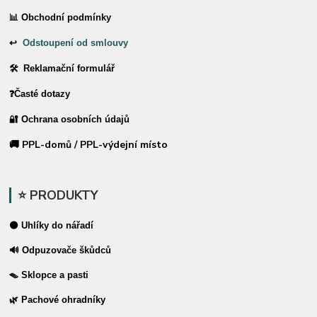
📊 Obchodní podmínky
↩
Odstoupení od smlouvy
🛠 Reklamační formulář
❓Časté dotazy
🔐 Ochrana osobních údajů
🚚 PPL-domů / PPL-výdejní místo
⭐ PRODUKTY
⚫ Uhlíky do nářadí
🔊 Odpuzovače škůdců
🪤 Sklopce a pasti
🌿 Pachové ohradníky