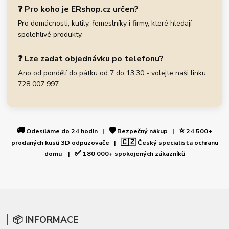
❓ Pro koho je ERshop.cz určen?
Pro domácnosti, kutily, řemeslníky i firmy, které hledají
spolehlivé produkty.
❓ Lze zadat objednávku po telefonu?
Ano od pondělí do pátku od 7 do 13:30 - volejte naši linku
728 007 997 .
🚚
🛡️
⭐
Odesíláme do 24 hodin |
Bezpečný nákup |
24 500+
🇨🇿
prodaných kusů 3D odpuzovače |
Český specialista ochranu
✅
domu |
180 000+ spokojených zákazníků
📦 INFORMACE