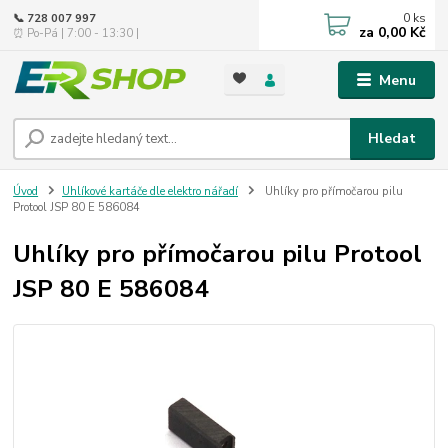
0
ks
📞 728 007 997
za
0,00 Kč
⏰ Po-Pá | 7:00 - 13:30 |
Menu
Hledat
Úvod
Uhlíkové kartáče dle elektro nářadí
Uhlíky pro přímočarou pilu
Protool JSP 80 E 586084
Uhlíky pro přímočarou pilu Protool
JSP 80 E 586084