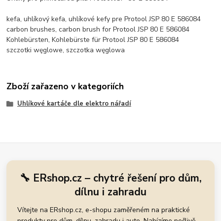
kefa, uhlíkový kefa, uhlíkové kefy pre Protool JSP 80 E 586084
carbon brushes, carbon brush for Protool JSP 80 E 586084
Kohlebürsten, Kohlebürste für Protool JSP 80 E 586084
szczotki węglowe, szczotka węglowa
Zboží zařazeno v kategoriích
Uhlíkové kartáče dle elektro nářadí
🔧 ERshop.cz – chytré řešení pro dům,
dílnu i zahradu
Vítejte na ERshop.cz, e-shopu zaměřeném na praktické
produkty pro dům, dílnu, zahradu i auto. Nabízíme pečlivě