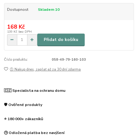
Dostupnost
Skladem 10
168 Kč
139 Kč
bez DPH
Přidat do košíku
Číslo produktu:
058-49-79-160-103
🕒 Nakup dnes, zaplať až za 30 dní zdarma
🇨🇿 Specialista na ochranu domu
🛡️ Ověřené produkty
⭐ 180 000+ zákazníků
🕒 Odložená platba bez navýšení