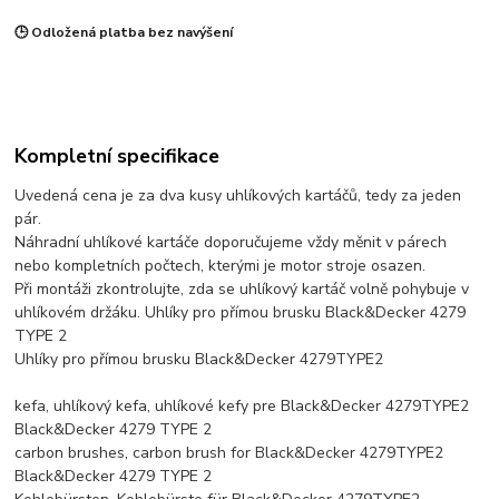
🕒 Odložená platba bez navýšení
Kompletní specifikace
Uvedená cena je za dva kusy uhlíkových kartáčů, tedy za jeden
pár.
Náhradní uhlíkové kartáče doporučujeme vždy měnit v párech
nebo kompletních počtech, kterými je motor stroje osazen.
Při montáži zkontrolujte, zda se uhlíkový kartáč volně pohybuje v
uhlíkovém držáku. Uhlíky pro přímou brusku Black&Decker 4279
TYPE 2
Uhlíky pro přímou brusku Black&Decker 4279TYPE2
kefa, uhlíkový kefa, uhlíkové kefy pre Black&Decker 4279TYPE2
Black&Decker 4279 TYPE 2
carbon brushes, carbon brush for Black&Decker 4279TYPE2
Black&Decker 4279 TYPE 2