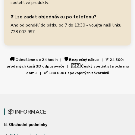
spolehlivé produkty.
❓ Lze zadat objednávku po telefonu?
Ano od pondělí do pátku od 7 do 13:30 - volejte naši linku
728 007 997 .
🚚
🛡️
⭐
Odesíláme do 24 hodin |
Bezpečný nákup |
24 500+
🇨🇿
prodaných kusů 3D odpuzovače |
Český specialista ochranu
✅
domu |
180 000+ spokojených zákazníků
📦 INFORMACE
📊 Obchodní podmínky