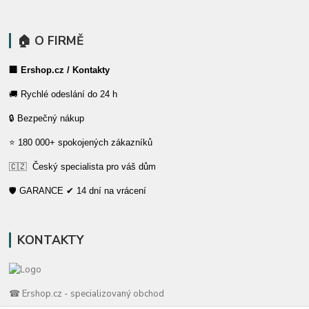
🏠 O FIRMĚ
🏢 Ershop.cz / Kontakty
🚚 Rychlé odeslání do 24 h
🔒 Bezpečný nákup
⭐ 180 000+ spokojených zákazníků
🇨🇿 Český specialista pro váš dům
🛡️ GARANCE ✔ 14 dní na vrácení
KONTAKTY
☎ Ershop.cz - specializovaný obchod