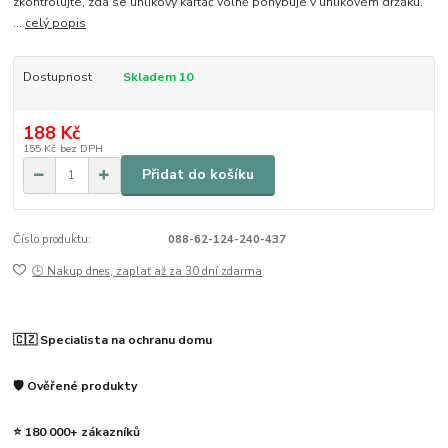
zkontrolujte, zda se uhlíkový kartáč volně pohybuje v uhlíkovém držáku.
...
celý popis
Dostupnost
Skladem 10
188 Kč
155 Kč
bez DPH
Přidat do košíku
Číslo produktu:
088-62-124-240-437
🕒 Nakup dnes, zaplať až za 30 dní zdarma
🇨🇿 Specialista na ochranu domu
🛡️ Ověřené produkty
⭐ 180 000+ zákazníků