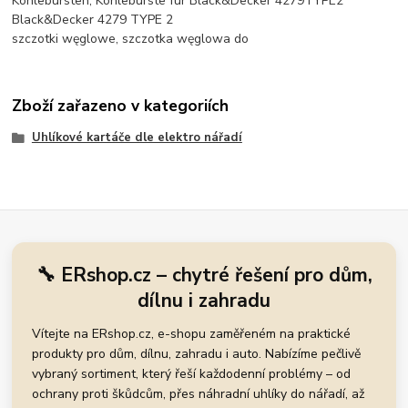
Kohlebürsten, Kohlebürste für Black&Decker 4279TYPE2
Black&Decker 4279 TYPE 2
szczotki węglowe, szczotka węglowa do
Zboží zařazeno v kategoriích
Uhlíkové kartáče dle elektro nářadí
🔧 ERshop.cz – chytré řešení pro dům,
dílnu i zahradu
Vítejte na ERshop.cz, e-shopu zaměřeném na praktické
produkty pro dům, dílnu, zahradu i auto. Nabízíme pečlivě
vybraný sortiment, který řeší každodenní problémy – od
ochrany proti škůdcům, přes náhradní uhlíky do nářadí, až