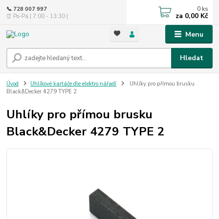
0
ks
📞 728 007 997
za
0,00 Kč
⏰ Po-Pá | 7:00 - 13:30 |
Menu
Hledat
Úvod
Uhlíkové kartáče dle elektro nářadí
Uhlíky pro přímou brusku
Black&Decker 4279 TYPE 2
Uhlíky pro přímou brusku
Black&Decker 4279 TYPE 2