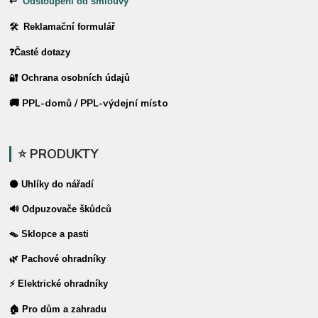
↩
Odstoupení od smlouvy
🛠 Reklamační formulář
❓Časté dotazy
🔐 Ochrana osobních údajů
🚚 PPL-domů / PPL-výdejní místo
⭐ PRODUKTY
⚫ Uhlíky do nářadí
🔊 Odpuzovače škůdců
🪤 Sklopce a pasti
🌿 Pachové ohradníky
⚡ Elektrické ohradníky
🏠 Pro dům a zahradu