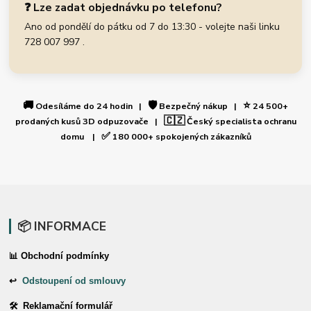
❓ Lze zadat objednávku po telefonu?
Ano od pondělí do pátku od 7 do 13:30 - volejte naši linku
728 007 997 .
🚚
🛡️
⭐
Odesíláme do 24 hodin |
Bezpečný nákup |
24 500+
🇨🇿
prodaných kusů 3D odpuzovače |
Český specialista ochranu
✅
domu |
180 000+ spokojených zákazníků
📦 INFORMACE
📊 Obchodní podmínky
↩
Odstoupení od smlouvy
🛠 Reklamační formulář