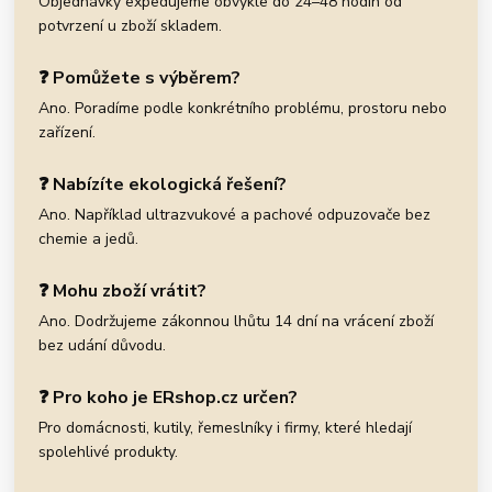
Objednávky expedujeme obvykle do 24–48 hodin od
potvrzení u zboží skladem.
❓ Pomůžete s výběrem?
Ano. Poradíme podle konkrétního problému, prostoru nebo
zařízení.
❓ Nabízíte ekologická řešení?
Ano. Například ultrazvukové a pachové odpuzovače bez
chemie a jedů.
❓ Mohu zboží vrátit?
Ano. Dodržujeme zákonnou lhůtu 14 dní na vrácení zboží
bez udání důvodu.
❓ Pro koho je ERshop.cz určen?
Pro domácnosti, kutily, řemeslníky i firmy, které hledají
spolehlivé produkty.