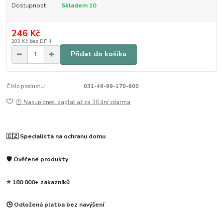
Dostupnost
Skladem 10
246 Kč
203 Kč
bez DPH
Přidat do košíku
Číslo produktu:
031-49-99-170-600
🕒 Nakup dnes, zaplať až za 30 dní zdarma
🇨🇿 Specialista na ochranu domu
🛡️ Ověřené produkty
⭐ 180 000+ zákazníků
🕒 Odložená platba bez navýšení