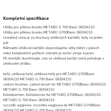
Kompletní specifikace
Uhlíky pro přímou brusku METABO G 700 Basic 06304210
Uhlíky pro přímou brusku METABO G700Basic 06304210
Uvedená cena je za dva kusy uhlíkových kartáčů, tedy za jeden
pár.
Náhradní uhlíkové kartáče doporučujeme vždy měnit v párech
nebo kompletních počtech, kterými je motor stroje osazen.
Při montáži zkontrolujte, zda se uhlíkový kartáč volně pohybuje v
uhlíkovém držáku.
kefa, uhlíkový kefa, uhlíkové kefy pre METABO G700Basic
06304210 METABO G 700 Basic 06304210
carbon brushes, carbon brush for METABO G700Basic 06304210
METABO G 700 Basic 06304210
Kohlebürsten, Kohlebürste für METABO G700Basic 06304210
METABO G 700 Basic 06304210
szczotki węglowe, szczotka węglowa do METABO G700Basic
06304210 METABO G 700 Basic 06304210