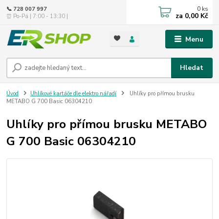
0
ks
📞 728 007 997
za
0,00 Kč
⏰ Po-Pá | 7:00 - 13:30 |
Menu
Hledat
Úvod
Uhlíkové kartáče dle elektro nářadí
Uhlíky pro přímou brusku
METABO G 700 Basic 06304210
Uhlíky pro přímou brusku METABO
G 700 Basic 06304210