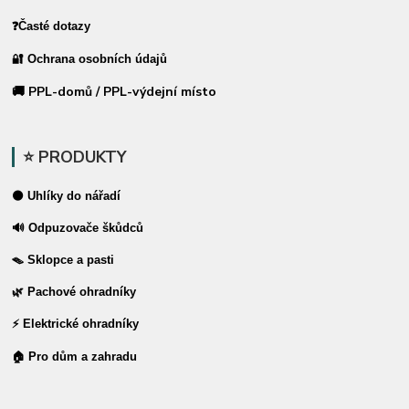
❓Časté dotazy
🔐 Ochrana osobních údajů
🚚 PPL-domů / PPL-výdejní místo
⭐ PRODUKTY
⚫ Uhlíky do nářadí
🔊 Odpuzovače škůdců
🪤 Sklopce a pasti
🌿 Pachové ohradníky
⚡ Elektrické ohradníky
🏠 Pro dům a zahradu