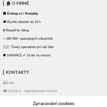
🏠 O FIRMĚ
🏢 Ershop.cz / Kontakty
🚚 Rychlé odeslání do 24 h
🔒 Bezpečný nákup
⭐ 180 000+ spokojených zákazníků
🇨🇿 Český specialista pro váš dům
🛡️ GARANCE ✔ 14 dní na vrácení
KONTAKTY
☎ Ershop.cz - specializovaný obchod
🛡️ Zákaznická podpora
Zpracování cookies