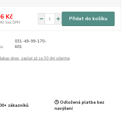
6 Kč
Přidat do košíku
 Kč
bez DPH
031-49-99-170-
u:
601
Nakup dnes, zaplať až za 30 dní zdarma
🕒 Odložená platba bez
00+ zákazníků
navýšení