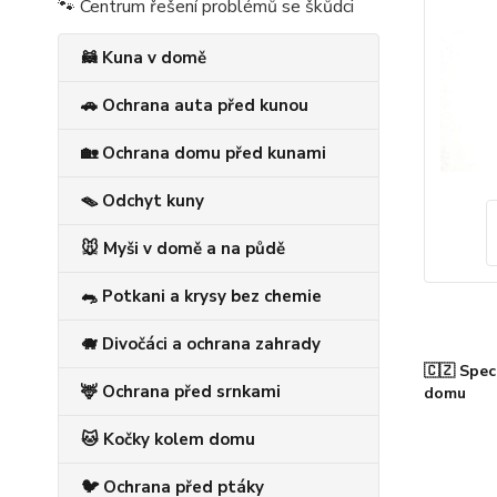
🐾 Centrum řešení problémů se škůdci
🦝 Kuna v domě
🚗 Ochrana auta před kunou
🏡 Ochrana domu před kunami
🪤 Odchyt kuny
🐭 Myši v domě a na půdě
🐀 Potkani a krysy bez chemie
🐗 Divočáci a ochrana zahrady
🇨🇿 Spec
🦌 Ochrana před srnkami
domu
🐱 Kočky kolem domu
🐦 Ochrana před ptáky