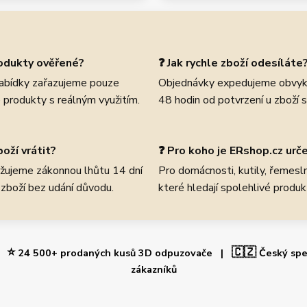
rodukty ověřené?
❓ Jak rychle zboží odesíláte
abídky zařazujeme pouze
Objednávky expedujeme obvyk
 produkty s reálným využitím.
48 hodin od potvrzení u zboží 
oží vrátit?
❓ Pro koho je ERshop.cz urč
žujeme zákonnou lhůtu 14 dní
Pro domácnosti, kutily, řemeslní
 zboží bez udání důvodu.
které hledají spolehlivé produk
⭐
🇨🇿
 |
24 500+ prodaných kusů 3D odpuzovače |
Český spe
zákazníků