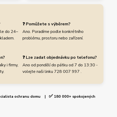
?
❓ Pomůžete s výběrem?
le do 24–
Ano. Poradíme podle konkrétního
skladem.
problému, prostoru nebo zařízení.
en?
❓ Lze zadat objednávku po telefonu?
ky i firmy,
Ano od pondělí do pátku od 7 do 13:30 -
ty.
volejte naši linku 728 007 997 .
✅
cialista ochranu domu |
180 000+ spokojených