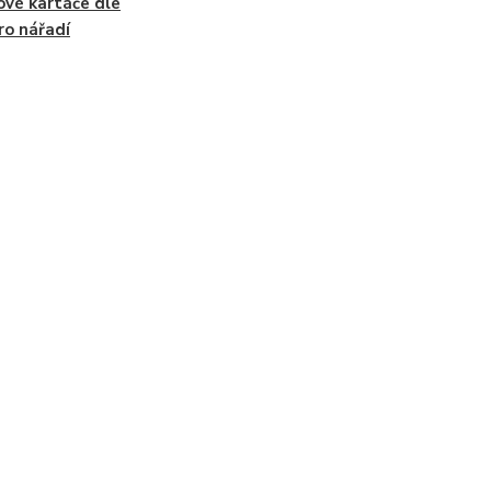
ové kartáče dle
ro nářadí