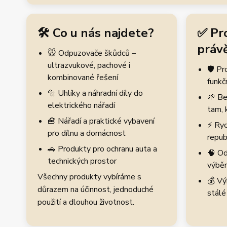
🛠️ Co u nás najdete?
✅ Pr
právě
🐭 Odpuzovače škůdců –
ultrazvukové, pachové i
🛡️ P
kombinované řešení
funkč
🔩 Uhlíky a náhradní díly do
🌱 Be
elektrického nářadí
tam, 
🧰 Nářadí a praktické vybavení
⚡ Ryc
pro dílnu a domácnost
repub
🚗 Produkty pro ochranu auta a
🧠 Od
technických prostor
výběr
Všechny produkty vybíráme s
💰 Vý
důrazem na účinnost, jednoduché
stálé
použití a dlouhou životnost.