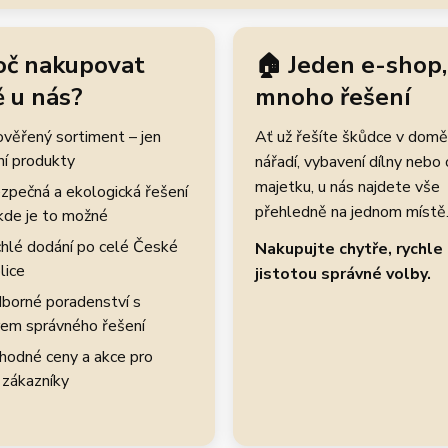
oč nakupovat
🏠 Jeden e-shop,
 u nás?
mnoho řešení
rověřený sortiment – jen
Ať už řešíte škůdce v domě
ní produkty
nářadí, vybavení dílny nebo
majetku, u nás najdete vše
zpečná a ekologická řešení
přehledně na jednom místě
kde je to možné
hlé dodání po celé České
Nakupujte chytře, rychle 
lice
jistotou správné volby.
borné poradenství s
em správného řešení
hodné ceny a akce pro
 zákazníky