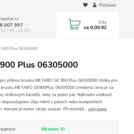
Přihlášení
repulse.cz
0
ks
28 007 997
za
0,00 Kč
á | 7:00 - 13:30 |
E 900 Plus 06305000
 900 Plus 06305000
 pro přímou brusku METABO GE 900 Plus 06305000 Uhlíky pro
 brusku METABO GE900Plus 06305000 Uvedená cena je za
sy uhlíkových kartáčů, tedy za jeden pár. Náhradní uhlíkové
e doporučujeme vždy měnit v párech nebo kompletních
, kterými je motor stroje osazen. Při montáži...
celý popis
tupnost
Skladem 10