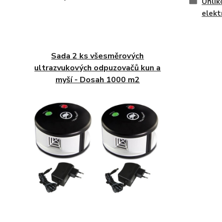
Uhlík
elekt
Sada 2 ks všesměrových
ultrazvukových odpuzovačů kun a
myší - Dosah 1000 m2