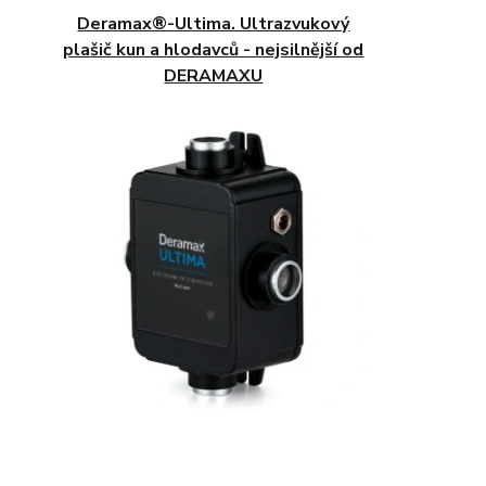
Deramax®-Ultima. Ultrazvukový
plašič kun a hlodavců - nejsilnější od
DERAMAXU