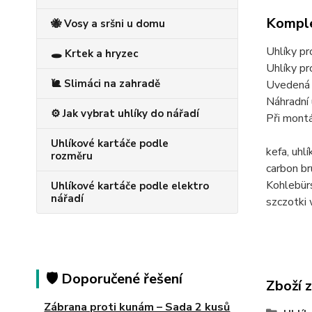
Komple
🐝 Vosy a sršni u domu
Uhlíky p
🕳️ Krtek a hryzec
Uhlíky 
🐌 Slimáci na zahradě
Uvedená c
Náhradní 
⚙️ Jak vybrat uhlíky do nářadí
Při montá
Uhlíkové kartáče podle
kefa, uh
rozměru
carbon 
Kohlebü
Uhlíkové kartáče podle elektro
nářadí
szczotk
🛡️ Doporučené řešení
Zboží 
Zábrana proti kunám – Sada 2 kusů