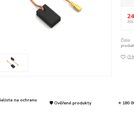
24
203
Číslo
produkt
🕒 
ialista na ochranu
🛡️ Ověřené produkty
⭐ 180 0