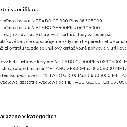
tní specifikace
ro přímou brusku METABO GE 900 Plus 06305000
pro přímou brusku METABO GE900Plus 06305000
ena je za dva kusy uhlíkových kartáčů, tedy za jeden pár.
uhlíkové kartáče doporučujeme vždy měnit v párech nebo komplet
ži zkontrolujte, zda se uhlíkový kartáč volně pohybuje v uhlíkov
líkový kefa, uhlíkové kefy pre METABO GE900Plus 063050
brushes, carbon brush for METABO GE900Plus 06305000 ME
rsten, Kohlebürste für METABO GE900Plus 06305000 META
i węglowe, szczotka węglowa do METABO GE900Plus 0630
zařazeno v kategoriích