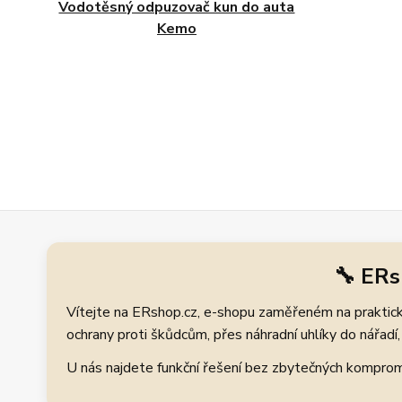
Vodotěsný odpuzovač kun do auta
Kemo
🔧 ERs
Vítejte na ERshop.cz, e-shopu zaměřeném na praktické
ochrany proti škůdcům, přes náhradní uhlíky do nářadí, 
U nás najdete funkční řešení bez zbytečných kompromis