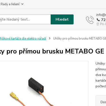
 Rady a řešení
info@
Hledat
📞 7
⏰ Po-P
hlíkové kartáče dle elektro nářadí
Uhlíky pro přímou brusku METABO G
ky pro přímou brusku METABO GE
Uhlíky
přímou
dva ku
kartáč
počtech
Dos