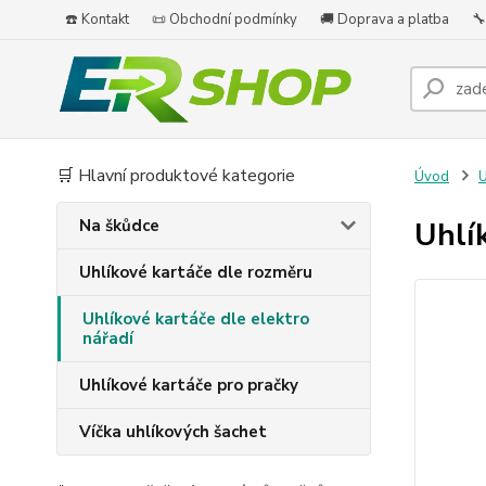
☎️ Kontakt
📜 Obchodní podmínky
🚚 Doprava a platba
🔧
🛒 Hlavní produktové kategorie
Úvod
U
Na škůdce
Uhlí
Uhlíkové kartáče dle rozměru
Uhlíkové kartáče dle elektro
nářadí
Uhlíkové kartáče pro pračky
Víčka uhlíkových šachet