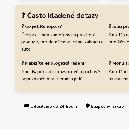
❓ Často kladené dotazy
❓ Co je ERshop.cz?
❓ Jsou p
Český e-shop zaměřený na praktické
Ano. Do n
produkty pro domácnost, dílnu, zahradu a
prověřené
auto.
❓ Nabízíte ekologická řešení?
❓ Mohu zb
Ano. Například ultrazvukové a pachové
Ano. Dodr
odpuzovače bez chemie a jedů.
na vrácení
🚚
🛡️
Odesíláme do 24 hodin |
Bezpečný nákup