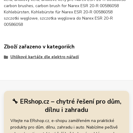
carbon brushes, carbon brush for Narex ESR 20-R 00586058
Kohlebürsten, Kohlebürste für Narex ESR 20-R 00586058
szczotki węglowe, szczotka węglowa do Narex ESR 20-R
00586058
Zboží zařazeno v kategoriích
Uhlíkové kartáče dle elektro nářadí
🔧 ERshop.cz – chytré řešení pro dům,
dílnu i zahradu
Vítejte na ERshop.cz, e-shopu zaměřeném na praktické
produkty pro dům, dílnu, zahradu i auto. Nabízíme pečlivě