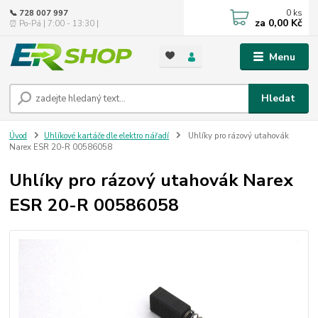
0
ks
📞 728 007 997
za
0,00 Kč
⏰ Po-Pá | 7:00 - 13:30 |
Menu
Hledat
Úvod
Uhlíkové kartáče dle elektro nářadí
Uhlíky pro rázový utahovák
Narex ESR 20-R 00586058
Uhlíky pro rázový utahovák Narex
ESR 20-R 00586058