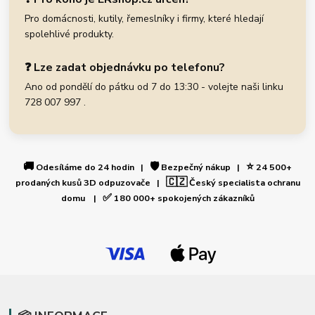
Pro domácnosti, kutily, řemeslníky i firmy, které hledají
spolehlivé produkty.
❓ Lze zadat objednávku po telefonu?
Ano od pondělí do pátku od 7 do 13:30 - volejte naši linku
728 007 997 .
🚚
🛡️
⭐
Odesíláme do 24 hodin |
Bezpečný nákup |
24 500+
🇨🇿
prodaných kusů 3D odpuzovače |
Český specialista ochranu
✅
domu |
180 000+ spokojených zákazníků