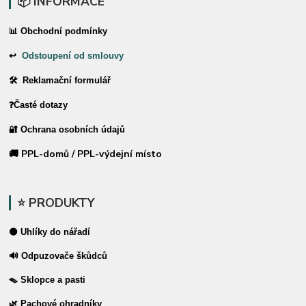
📦 INFORMACE
📊 Obchodní podmínky
↩
Odstoupení od smlouvy
🛠 Reklamační formulář
❓Časté dotazy
🔐 Ochrana osobních údajů
🚚 PPL-domů / PPL-výdejní místo
⭐ PRODUKTY
⚫ Uhlíky do nářadí
🔊 Odpuzovače škůdců
🪤 Sklopce a pasti
🌿 Pachové ohradníky