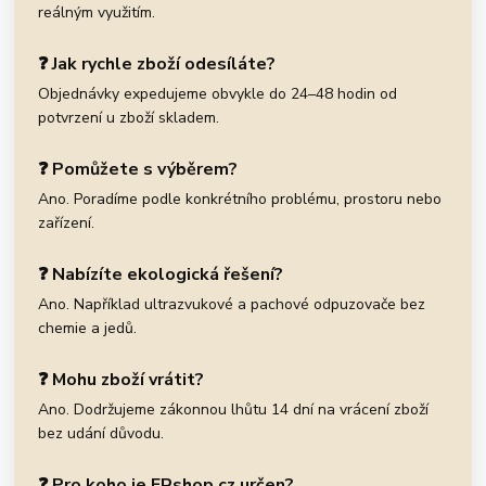
reálným využitím.
❓ Jak rychle zboží odesíláte?
Objednávky expedujeme obvykle do 24–48 hodin od
potvrzení u zboží skladem.
❓ Pomůžete s výběrem?
Ano. Poradíme podle konkrétního problému, prostoru nebo
zařízení.
❓ Nabízíte ekologická řešení?
Ano. Například ultrazvukové a pachové odpuzovače bez
chemie a jedů.
❓ Mohu zboží vrátit?
Ano. Dodržujeme zákonnou lhůtu 14 dní na vrácení zboží
bez udání důvodu.
❓ Pro koho je ERshop.cz určen?