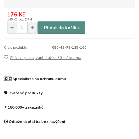
176 Kč
145 Kč
bez DPH
Přidat do košíku
Číslo produktu:
056-49-79-125-106
🕒 Nakup dnes, zaplať až za 30 dní zdarma
🇨🇿 Specialista na ochranu domu
🛡️ Ověřené produkty
⭐ 180 000+ zákazníků
🕒 Odložená platba bez navýšení