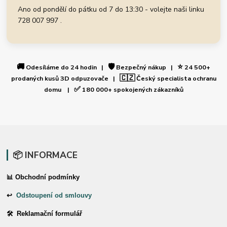
Ano od pondělí do pátku od 7 do 13:30 - volejte naši linku
728 007 997 .
🚚
🛡️
⭐
Odesíláme do 24 hodin |
Bezpečný nákup |
24 500+
🇨🇿
prodaných kusů 3D odpuzovače |
Český specialista ochranu
✅
domu |
180 000+ spokojených zákazníků
📦 INFORMACE
📊 Obchodní podmínky
↩
Odstoupení od smlouvy
🛠 Reklamační formulář