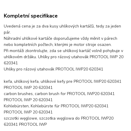
Kompletní specifikace
Uvedená cena je za dva kusy uhlíkových kartáčů, tedy za jeden
pár.
Náhradní uhlíkové kartáče doporučujeme vždy měnit v párech
nebo kompletních počtech, kterými je motor stroje osazen.
Při montáži zkontrolujte, zda se uhlíkový kartáč volně pohybuje v
uhlíkovém držáku. Uhlíky pro rázový utahovák PROTOOL IWP 20
620341
Uhlíky pro rázový utahovák PROTOOL IWP20 620341
kefa, uhlíkový kefa, uhlíkové kefy pre PROTOOL IWP20 620341
PROTOOL IWP 20 620341
carbon brushes, carbon brush for PROTOOL IWP20 620341
PROTOOL IWP 20 620341
Kohlebürsten, Kohlebürste für PROTOOL IWP20 620341
PROTOOL IWP 20 620341
szczotki węglowe, szczotka węglowa do PROTOOL IWP20
620341 PROTOOL IWP