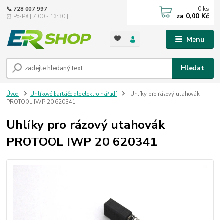
0
ks
📞 728 007 997
za
0,00 Kč
⏰ Po-Pá | 7:00 - 13:30 |
Menu
Hledat
Úvod
Uhlíkové kartáče dle elektro nářadí
Uhlíky pro rázový utahovák
PROTOOL IWP 20 620341
Uhlíky pro rázový utahovák
PROTOOL IWP 20 620341