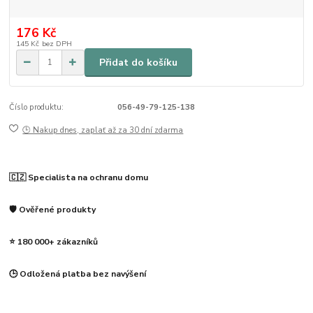
176 Kč
145 Kč
bez DPH
Přidat do košíku
Číslo produktu:
056-49-79-125-138
🕒 Nakup dnes, zaplať až za 30 dní zdarma
🇨🇿 Specialista na ochranu domu
🛡️ Ověřené produkty
⭐ 180 000+ zákazníků
🕒 Odložená platba bez navýšení