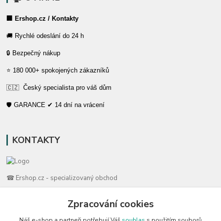
🏢 Ershop.cz / Kontakty
🚚 Rychlé odeslání do 24 h
🔒 Bezpečný nákup
⭐ 180 000+ spokojených zákazníků
🇨🇿 Český specialista pro váš dům
🛡️ GARANCE ✔ 14 dní na vrácení
KONTAKTY
☎ Ershop.cz - specializovaný obchod
🛡️ Zákaznická podpora
Zpracování cookies
📞 728 007 997
Náš e-shop a partneři potřebují Váš
souhlas
s použitím souborů