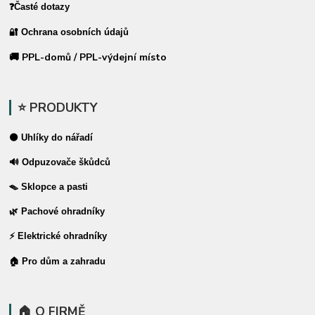
❓Časté dotazy
🔐 Ochrana osobních údajů
🚚 PPL-domů / PPL-výdejní místo
⭐ PRODUKTY
⚫ Uhlíky do nářadí
🔊 Odpuzovače škůdců
🪤 Sklopce a pasti
🌿 Pachové ohradníky
⚡ Elektrické ohradníky
🏠 Pro dům a zahradu
🏠 O FIRMĚ