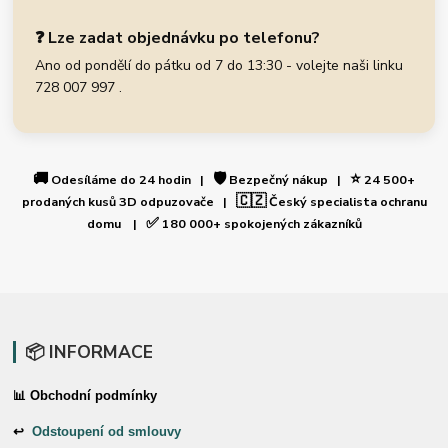
❓ Lze zadat objednávku po telefonu?
Ano od pondělí do pátku od 7 do 13:30 - volejte naši linku
728 007 997 .
🚚
🛡️
⭐
Odesíláme do 24 hodin |
Bezpečný nákup |
24 500+
🇨🇿
prodaných kusů 3D odpuzovače |
Český specialista ochranu
✅
domu |
180 000+ spokojených zákazníků
📦 INFORMACE
📊 Obchodní podmínky
↩
Odstoupení od smlouvy