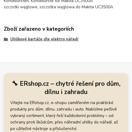
Kohlebürsten, Kohlebürste für Makita UC3500A
szczotki węglowe, szczotka węglowa do Makita UC3500A
Zboží zařazeno v kategoriích
Uhlíkové kartáče dle elektro nářadí
🔧 ERshop.cz – chytré řešení pro dům,
dílnu i zahradu
Vítejte na ERshop.cz, e-shopu zaměřeném na praktické
produkty pro dům, dílnu, zahradu i auto. Nabízíme pečlivě
vybraný sortiment, který řeší každodenní problémy – od
ochrany proti škůdcům, přes náhradní uhlíky do nářadí, až
po užitečné nástroje a příslušenství.