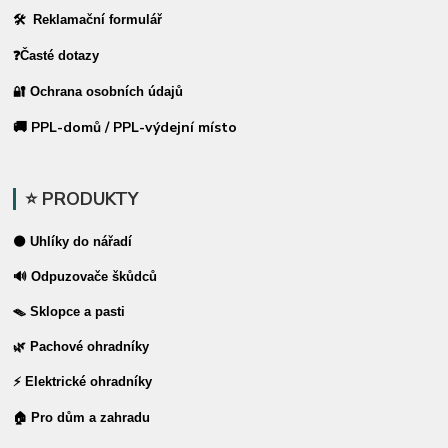
🛠 Reklamační formulář
❓Časté dotazy
🔐 Ochrana osobních údajů
🚚 PPL-domů / PPL-výdejní místo
⭐ PRODUKTY
⚫ Uhlíky do nářadí
🔊 Odpuzovače škůdců
🪤 Sklopce a pasti
🌿 Pachové ohradníky
⚡ Elektrické ohradníky
🏠 Pro dům a zahradu