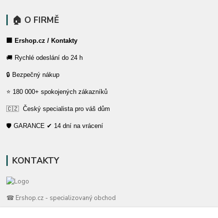
🏠 O FIRMĚ
🏢 Ershop.cz / Kontakty
🚚 Rychlé odeslání do 24 h
🔒 Bezpečný nákup
⭐ 180 000+ spokojených zákazníků
🇨🇿 Český specialista pro váš dům
🛡️ GARANCE ✔ 14 dní na vrácení
KONTAKTY
☎ Ershop.cz - specializovaný obchod