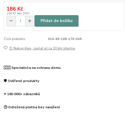
186 Kč
154 Kč
bez DPH
Přidat do košíku
Číslo produktu:
014-49-108-170-049
🕒 Nakup dnes, zaplať až za 30 dní zdarma
🇨🇿 Specialista na ochranu domu
🛡️ Ověřené produkty
⭐ 180 000+ zákazníků
🕒 Odložená platba bez navýšení