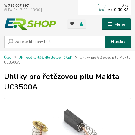
0
ks
📞 728 007 997
za
0,00 Kč
⏰ Po-Pá | 7:00 - 13:30 |
Menu
Hledat
Úvod
Uhlíkové kartáče dle elektro nářadí
Uhlíky pro řetězovou pilu Makita
UC3500A
Uhlíky pro řetězovou pilu Makita
UC3500A