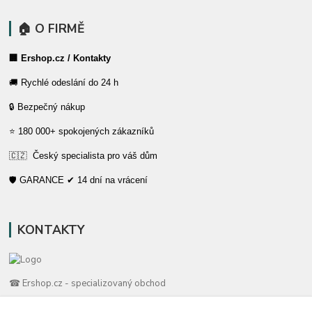
🏠 O FIRMĚ
🏢 Ershop.cz / Kontakty
🚚 Rychlé odeslání do 24 h
🔒 Bezpečný nákup
⭐ 180 000+ spokojených zákazníků
🇨🇿 Český specialista pro váš dům
🛡️ GARANCE ✔ 14 dní na vrácení
KONTAKTY
☎ Ershop.cz - specializovaný obchod