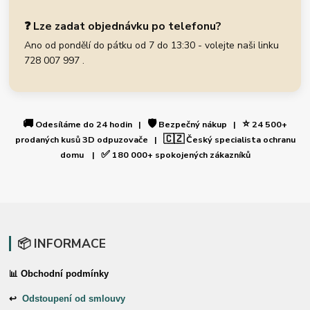
❓ Lze zadat objednávku po telefonu?
Ano od pondělí do pátku od 7 do 13:30 - volejte naši linku
728 007 997 .
🚚
🛡️
⭐
Odesíláme do 24 hodin |
Bezpečný nákup |
24 500+
🇨🇿
prodaných kusů 3D odpuzovače |
Český specialista ochranu
✅
domu |
180 000+ spokojených zákazníků
📦 INFORMACE
📊 Obchodní podmínky
↩
Odstoupení od smlouvy