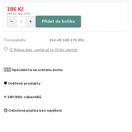
186 Kč
154 Kč
bez DPH
Přidat do košíku
Číslo produktu:
014-49-108-170-051
🕒 Nakup dnes, zaplať až za 30 dní zdarma
🇨🇿 Specialista na ochranu domu
🛡️ Ověřené produkty
⭐ 180 000+ zákazníků
🕒 Odložená platba bez navýšení