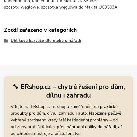
Kohlebürsten, Kohlebürste für Makita UC3503A
szczotki węglowe, szczotka węglowa do Makita UC3503A
Zboží zařazeno v kategoriích
Uhlíkové kartáče dle elektro nářadí
🔧 ERshop.cz – chytré řešení pro dům,
dílnu i zahradu
Vítejte na ERshop.cz, e-shopu zaměřeném na praktické
produkty pro dům, dílnu, zahradu i auto. Nabízíme pečlivě
vybraný sortiment, který řeší každodenní problémy – od
ochrany proti škůdcům, přes náhradní uhlíky do nářadí, až
po užitečné nástroje a příslušenství.