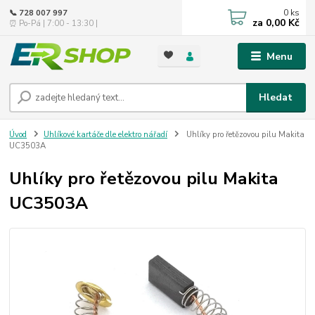
0
ks
📞 728 007 997
za
0,00 Kč
⏰ Po-Pá | 7:00 - 13:30 |
Menu
Hledat
Úvod
Uhlíkové kartáče dle elektro nářadí
Uhlíky pro řetězovou pilu Makita
UC3503A
Uhlíky pro řetězovou pilu Makita
UC3503A