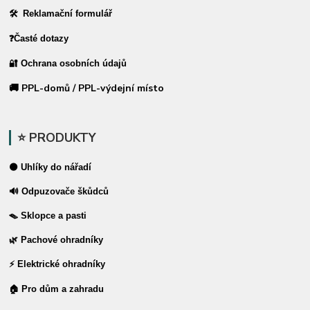
🛠 Reklamační formulář
❓Časté dotazy
🔐 Ochrana osobních údajů
🚚 PPL-domů / PPL-výdejní místo
⭐ PRODUKTY
⚫ Uhlíky do nářadí
🔊 Odpuzovače škůdců
🪤 Sklopce a pasti
🌿 Pachové ohradníky
⚡ Elektrické ohradníky
🏠 Pro dům a zahradu