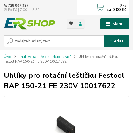
0
ks
📞 728 007 997
za
0,00 Kč
⏰ Po-Pá | 7:00 - 13:30 |
Menu
Hledat
Úvod
Uhlíkové kartáče dle elektro nářadí
Uhlíky pro rotační leštičku
Festool RAP 150-21 FE 230V 10017622
Uhlíky pro rotační leštičku Festool
RAP 150-21 FE 230V 10017622