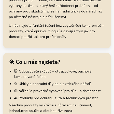
produkty pro dům, dílnu, zahradu i auto. Nabízíme pečlivě
vybraný sortiment, který řeší každodenní problémy – od
ochrany proti škůdcům, přes náhradní uhlíky do nářadí, až
po užitečné nástroje a příslušenství.
U nás najdete funkční řešení bez zbytečných kompromisů –
produkty, které opravdu fungují a dávají smysl jak pro
domácí použití, tak pro profesionály.
🛠️ Co u nás najdete?
🐭 Odpuzovače škůdců – ultrazvukové, pachové i
kombinované řešení
🔩 Uhlíky a náhradní díly do elektrického nářadí
🧰 Nářadí a praktické vybavení pro dílnu a domácnost
🚗 Produkty pro ochranu auta a technických prostor
Všechny produkty vybíráme s důrazem na účinnost,
jednoduché použití a dlouhou životnost.