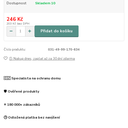
Dostupnost
Skladem 10
246 Kč
203 Kč
bez DPH
Přidat do košíku
Číslo produktu:
031-49-99-170-634
🕒 Nakup dnes, zaplať až za 30 dní zdarma
🇨🇿 Specialista na ochranu domu
🛡️ Ověřené produkty
⭐ 180 000+ zákazníků
🕒 Odložená platba bez navýšení