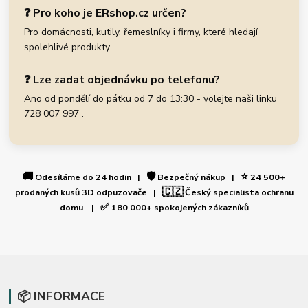
❓ Pro koho je ERshop.cz určen?
Pro domácnosti, kutily, řemeslníky i firmy, které hledají
spolehlivé produkty.
❓ Lze zadat objednávku po telefonu?
Ano od pondělí do pátku od 7 do 13:30 - volejte naši linku
728 007 997 .
🚚
🛡️
⭐
Odesíláme do 24 hodin |
Bezpečný nákup |
24 500+
🇨🇿
prodaných kusů 3D odpuzovače |
Český specialista ochranu
✅
domu |
180 000+ spokojených zákazníků
📦 INFORMACE