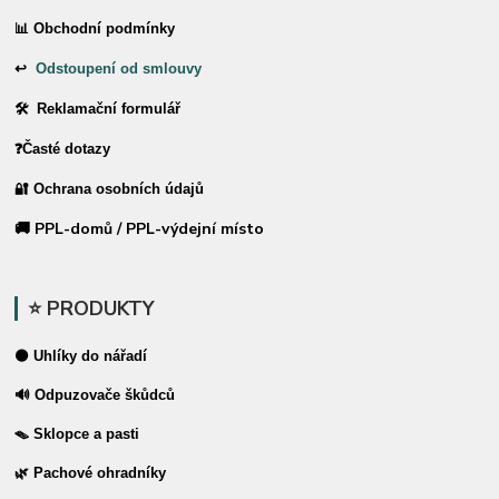
📊 Obchodní podmínky
↩
Odstoupení od smlouvy
🛠 Reklamační formulář
❓Časté dotazy
🔐 Ochrana osobních údajů
🚚 PPL-domů / PPL-výdejní místo
⭐ PRODUKTY
⚫ Uhlíky do nářadí
🔊 Odpuzovače škůdců
🪤 Sklopce a pasti
🌿 Pachové ohradníky