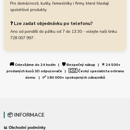
Pro domácnosti, kutily, řemeslníky i firmy, které hledají
spolehlivé produkty.
❓ Lze zadat objednávku po telefonu?
Ano od pondělí do pátku od 7 do 13:30 - volejte naši linku
728 007 997 .
🚚
🛡️
⭐
Odesíláme do 24 hodin |
Bezpečný nákup |
24 500+
🇨🇿
prodaných kusů 3D odpuzovače |
Český specialista ochranu
✅
domu |
180 000+ spokojených zákazníků
📦 INFORMACE
📊 Obchodní podmínky