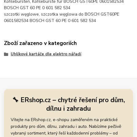
Kohlebürsten, Kohlebürste für BOSCH GST60PE 0601582534
BOSCH GST 60 PE 0 601 582 534
szczotki węglowe, szczotka węglowa do BOSCH GST60PE
0601582534 BOSCH GST 60 PE 0 601 582 534
Zboží zařazeno v kategoriích
Uhlíkové kartáče dle elektro nářadí
🔧 ERshop.cz – chytré řešení pro dům,
dílnu i zahradu
Vítejte na ERshop.cz, e-shopu zaměřeném na praktické
produkty pro dům, dílnu, zahradu i auto. Nabízíme pečlivě
vybraný sortiment, který řeší každodenní problémy – od