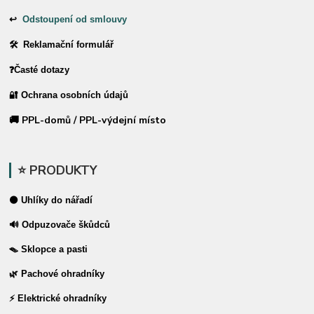
↩
Odstoupení od smlouvy
🛠 Reklamační formulář
❓Časté dotazy
🔐 Ochrana osobních údajů
🚚 PPL-domů / PPL-výdejní místo
⭐ PRODUKTY
⚫ Uhlíky do nářadí
🔊 Odpuzovače škůdců
🪤 Sklopce a pasti
🌿 Pachové ohradníky
⚡ Elektrické ohradníky