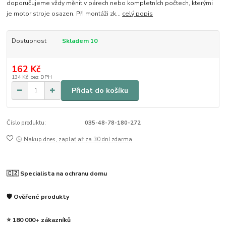
doporučujeme vždy měnit v párech nebo kompletních počtech, kterými
je motor stroje osazen. Při montáži zk...
celý popis
Dostupnost
Skladem 10
162 Kč
134 Kč
bez DPH
Přidat do košíku
Číslo produktu:
035-48-78-180-272
🕒 Nakup dnes, zaplať až za 30 dní zdarma
🇨🇿 Specialista na ochranu domu
🛡️ Ověřené produkty
⭐ 180 000+ zákazníků