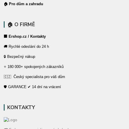
🏠 Pro dům a zahradu
🏠 O FIRMĚ
🏢 Ershop.cz / Kontakty
🚚 Rychlé odeslání do 24 h
🔒 Bezpečný nákup
⭐ 180 000+ spokojených zákazníků
🇨🇿 Český specialista pro váš dům
🛡️ GARANCE ✔ 14 dní na vrácení
KONTAKTY