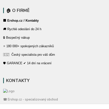
🏠 O FIRMĚ
🏢 Ershop.cz / Kontakty
🚚 Rychlé odeslání do 24 h
🔒 Bezpečný nákup
⭐ 180 000+ spokojených zákazníků
🇨🇿 Český specialista pro váš dům
🛡️ GARANCE ✔ 14 dní na vrácení
KONTAKTY
☎ Ershop.cz - specializovaný obchod