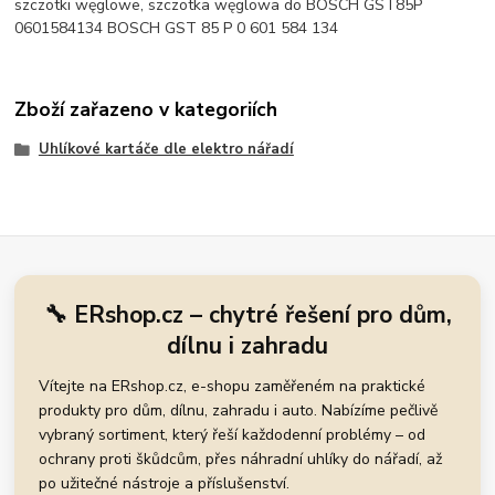
szczotki węglowe, szczotka węglowa do BOSCH GST85P
0601584134 BOSCH GST 85 P 0 601 584 134
Zboží zařazeno v kategoriích
Uhlíkové kartáče dle elektro nářadí
🔧 ERshop.cz – chytré řešení pro dům,
dílnu i zahradu
Vítejte na ERshop.cz, e-shopu zaměřeném na praktické
produkty pro dům, dílnu, zahradu i auto. Nabízíme pečlivě
vybraný sortiment, který řeší každodenní problémy – od
ochrany proti škůdcům, přes náhradní uhlíky do nářadí, až
po užitečné nástroje a příslušenství.