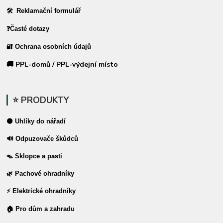
🛠 Reklamační formulář
❓Časté dotazy
🔐 Ochrana osobních údajů
🚚 PPL-domů / PPL-výdejní místo
⭐ PRODUKTY
⚫ Uhlíky do nářadí
🔊 Odpuzovače škůdců
🪤 Sklopce a pasti
🌿 Pachové ohradníky
⚡ Elektrické ohradníky
🏠 Pro dům a zahradu