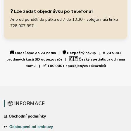
❓ Lze zadat objednávku po telefonu?
Ano od pondělí do pátku od 7 do 13:30 - volejte naši linku
728 007 997 .
🚚
🛡️
⭐
Odesíláme do 24 hodin |
Bezpečný nákup |
24 500+
🇨🇿
prodaných kusů 3D odpuzovače |
Český specialista ochranu
✅
domu |
180 000+ spokojených zákazníků
📦 INFORMACE
📊 Obchodní podmínky
↩
Odstoupení od smlouvy