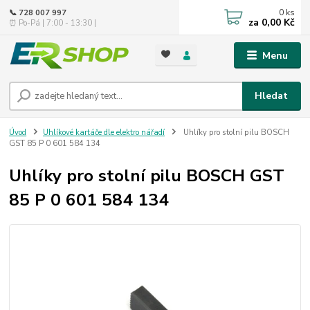
0
ks
📞 728 007 997
za
0,00 Kč
⏰ Po-Pá | 7:00 - 13:30 |
Menu
Hledat
Úvod
Uhlíkové kartáče dle elektro nářadí
Uhlíky pro stolní pilu BOSCH
GST 85 P 0 601 584 134
Uhlíky pro stolní pilu BOSCH GST
85 P 0 601 584 134