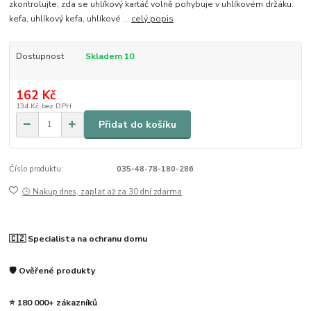
zkontrolujte, zda se uhlíkový kartáč volně pohybuje v uhlíkovém držáku.
kefa, uhlíkový kefa, uhlíkové ...
celý popis
Dostupnost
Skladem 10
162 Kč
134 Kč
bez DPH
Přidat do košíku
Číslo produktu:
035-48-78-180-286
🕒 Nakup dnes, zaplať až za 30 dní zdarma
🇨🇿 Specialista na ochranu domu
🛡️ Ověřené produkty
⭐ 180 000+ zákazníků